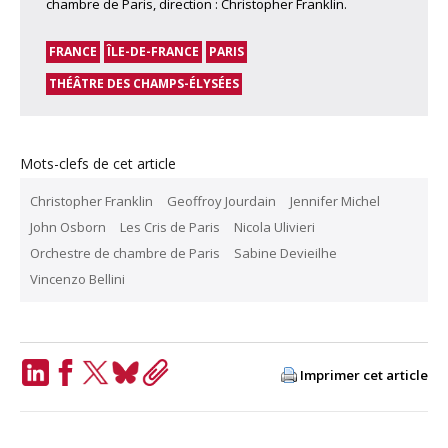
chambre de Paris, direction : Christopher Franklin.
FRANCE
ÎLE-DE-FRANCE
PARIS
THÉÂTRE DES CHAMPS-ÉLYSÉES
Mots-clefs de cet article
Christopher Franklin
Geoffroy Jourdain
Jennifer Michel
John Osborn
Les Cris de Paris
Nicola Ulivieri
Orchestre de chambre de Paris
Sabine Devieilhe
Vincenzo Bellini
Imprimer cet article
LinkedIn
Facebook
Twitter
Bluesky
Copy
Link