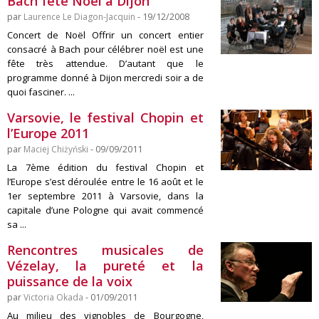
Bach fête Noël à Dijon
par
Laurence Le Diagon-Jacquin
- 19/12/2008
Concert de Noël Offrir un concert entier
consacré à Bach pour célébrer noël est une
fête très attendue. D’autant que le
programme donné à Dijon mercredi soir a de
quoi fasciner. ...
Varsovie, le festival Chopin et
l’Europe 2011
par
Maciej Chiżyński
- 09/09/2011
La 7ème édition du festival Chopin et
l’Europe s’est déroulée entre le 16 août et le
1er septembre 2011 à Varsovie, dans la
capitale d’une Pologne qui avait commencé
sa ...
Rencontres musicales de
Vézelay, la pureté et la
puissance de la voix
par
Victoria Okada
- 01/09/2011
Au milieu des vignobles de Bourgogne,