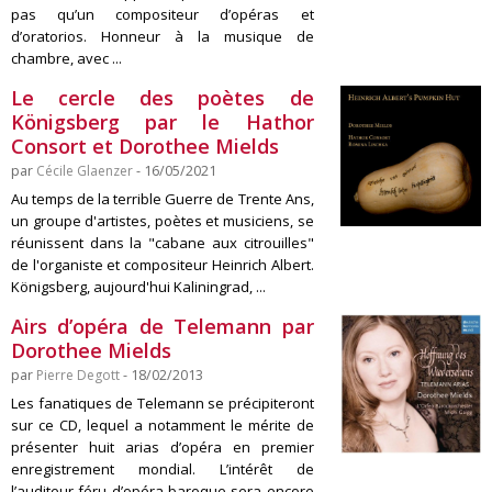
pas qu’un compositeur d’opéras et
d’oratorios. Honneur à la musique de
chambre, avec ...
Le cercle des poètes de
Königsberg par le Hathor
Consort et Dorothee Mields
par
Cécile Glaenzer
- 16/05/2021
Au temps de la terrible Guerre de Trente Ans,
un groupe d'artistes, poètes et musiciens, se
réunissent dans la "cabane aux citrouilles"
de l'organiste et compositeur Heinrich Albert.
Königsberg, aujourd'hui Kaliningrad, ...
Airs d’opéra de Telemann par
Dorothee Mields
par
Pierre Degott
- 18/02/2013
Les fanatiques de Telemann se précipiteront
sur ce CD, lequel a notamment le mérite de
présenter huit arias d’opéra en premier
enregistrement mondial. L’intérêt de
l’auditeur féru d’opéra baroque sera encore