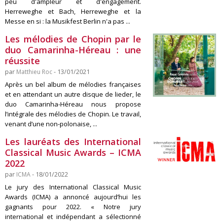
peu d'ampleur et d'engagement.
Herreweghe et Bach, Herreweghe et la
Messe en si : la Musikfest Berlin n'a pas ...
Les mélodies de Chopin par le
duo Camarinha-Héreau : une
réussite
par
Matthieu Roc
- 13/01/2021
Après un bel album de mélodies françaises
et en attendant un autre disque de lieder, le
duo Camarinha-Héreau nous propose
l’intégrale des mélodies de Chopin. Le travail,
venant d’une non-polonaise, ...
Les lauréats des International
Classical Music Awards – ICMA
2022
par
ICMA
- 18/01/2022
Le jury des International Classical Music
Awards (ICMA) a annoncé aujourd’hui les
gagnants pour 2022. « Notre jury
international et indépendant a sélectionné