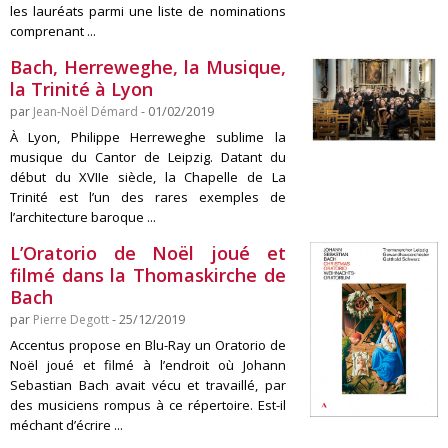
les lauréats parmi une liste de nominations
comprenant ...
Bach, Herreweghe, la Musique,
la Trinité à Lyon
par
Jean-Noël Démard
- 01/02/2019
À Lyon, Philippe Herreweghe sublime la
musique du Cantor de Leipzig. Datant du
début du XVIIe siècle, la Chapelle de La
Trinité est l’un des rares exemples de
l’architecture baroque ...
L’Oratorio de Noël joué et
filmé dans la Thomaskirche de
Bach
par
Pierre Degott
- 25/12/2019
Accentus propose en Blu-Ray un Oratorio de
Noël joué et filmé à l’endroit où Johann
Sebastian Bach avait vécu et travaillé, par
des musiciens rompus à ce répertoire. Est-il
méchant d’écrire ...