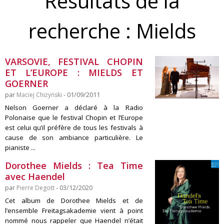
Résultats de la
recherche :
Mields
VARSOVIE, FESTIVAL CHOPIN
ET L’EUROPE : MIELDS ET
GOERNER
par
Maciej Chiżyński
- 01/09/2011
Nelson Goerner a déclaré à la Radio
Polonaise que le festival Chopin et l’Europe
est celui qu’il préfère de tous les festivals à
cause de son ambiance particulière. Le
pianiste ...
Dorothee Mields : Tea Time
avec Haendel
par
Pierre Degott
- 03/12/2020
Cet album de Dorothee Mields et de
l’ensemble Freitagsakademie vient à point
nommé nous rappeler que Haendel n’était