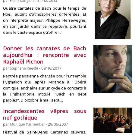
par
Frank Langlois
- 31/12/2015
Quatre cantates de Bach pour le temps de
Noël, autant d’atmosphères différentes. Et
un interprète majeur, Philippe Herreweghe,
en son jardin dans ce répertoire, pourtant
dans le vaste espace qu’offre ...
Donner les cantates de Bach
aujourd’hui : rencontre avec
Raphaël Pichon
par
Stéphane Reecht
- 09/10/2017
Rentrée parisienne chargée pour l'Ensemble
Pygmalion qui, après Miranda à l'Opéra
comique, enchaîne sur un cycle de concerts à
la Philharmonie intitulé "Bach en sept
paroles". D'octobre à mai, sept ...
Incandescentes vêpres sous
nef gothique
par
Monique Parmentier
- 29/06/2007
Festival de Saint-Denis Certaines œuvres,