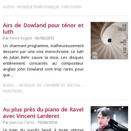
-
-
AUDIO
MUSIQUE SYMPHONIQUE
PARUTIONS
Airs de Dowland pour ténor et
luth
Par
Pierre Degott
- 03/03/2015
Un charmant programme, malheureusement
desservi par une voix monochrome. Le luth
de Julian Behr sauve la mise. Les disques
entièrement consacrés au compositeur
anglais John Dowland sont trop rares pour
que ...
-
-
AUDIO
MUSIQUE DE CHAMBRE ET RÉCITAL
PARUTIONS
Au plus près du piano de Ravel
avec Vincent Larderet
Par
Jean-Luc Caron
- 10/06/2014
Le train du succès lancé à toute vitesse