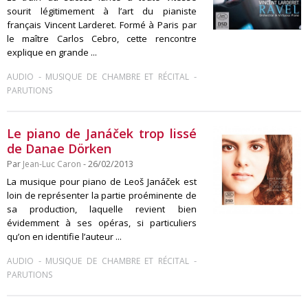
sourit légitimement à l’art du pianiste
français Vincent Larderet. Formé à Paris par
le maître Carlos Cebro, cette rencontre
explique en grande ...
-
-
AUDIO
MUSIQUE DE CHAMBRE ET RÉCITAL
PARUTIONS
Le piano de Janáček trop lissé
de Danae Dörken
Par
Jean-Luc Caron
- 26/02/2013
La musique pour piano de Leoš Janáček est
loin de représenter la partie proéminente de
sa production, laquelle revient bien
évidemment à ses opéras, si particuliers
qu’on en identifie l’auteur ...
-
-
AUDIO
MUSIQUE DE CHAMBRE ET RÉCITAL
PARUTIONS