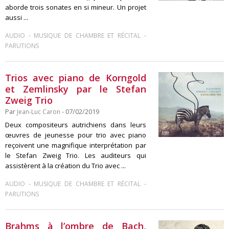
aborde trois sonates en si mineur. Un projet
aussi ...
-
-
AUDIO
MUSIQUE DE CHAMBRE ET RÉCITAL
PARUTIONS
Trios avec piano de Korngold
et Zemlinsky par le Stefan
Zweig Trio
Par
Jean-Luc Caron
- 07/02/2019
Deux compositeurs autrichiens dans leurs
œuvres de jeunesse pour trio avec piano
reçoivent une magnifique interprétation par
le Stefan Zweig Trio. Les auditeurs qui
assistèrent à la création du Trio avec ...
-
-
AUDIO
MUSIQUE DE CHAMBRE ET RÉCITAL
PARUTIONS
Brahms à l’ombre de Bach,