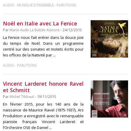
-
-
AUDIO
MUSIQUE D'ENSEMBLE
PARUTIONS
Noël en Italie avec La Fenice
Par
Marie-Aude La Batide-Alanore
- 24/12/2015
La Fenice nous fait entrer dans la douce joie
du temps de Noël. Dans un programme
centré sur des sonates et motets écrits pour
les offices de la Nativité par ...
-
AUDIO
PARUTIONS
Vincent Larderet honore Ravel
et Schmitt
Par
Michel Tibbaut
- 19/11/2015
En février 2015, pour les 140 ans de la
naissance de Maurice Ravel (1875-1937), Ars
Produktion a enregistré avec le remarquable
pianiste français Vincent Larderet et
l’Orchestre OSE de Daniel ...