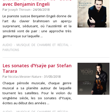
avec Benjamin Engeli
Par
Joseph Thirouin
- 24/06/2018
Le pianiste suisse Benjamin Engeli donne de
l'art du clavier brahmsien un aperçu
surprenant, séduisant, où l'austérité et la
sincérité vont de pair : une approche très
germanique sur laquelle ...
-
-
AUDIO
MUSIQUE DE CHAMBRE ET RÉCITAL
PARUTIONS
Les sonates d’Ysaÿe par Stefan
Tarara
Par
Nicolas Mesnier-Nature
- 31/05/2018
Chaque période musicale, chaque genre
musical a sa planète autour de laquelle
tournent les satellites. Pour le violon du
vingtième siècle, les six sonates d'Ysaÿe,
écrites au début des années ...
-
-
AUDIO
MUSIQUE DE CHAMBRE ET RÉCITAL