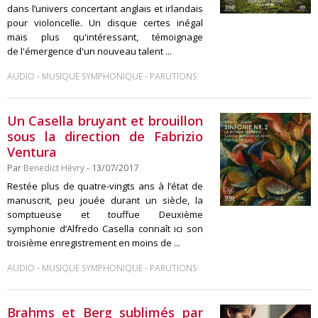
dans l’univers concertant anglais et irlandais
pour violoncelle. Un disque certes inégal
mais plus qu'intéressant, témoignage
de l'émergence d'un nouveau talent ...
-
-
AUDIO
MUSIQUE SYMPHONIQUE
PARUTIONS
Un Casella bruyant et brouillon
sous la direction de Fabrizio
Ventura
Par
Benedict Hévry
- 13/07/2017
Restée plus de quatre-vingts ans à l’état de
manuscrit, peu jouée durant un siècle, la
somptueuse et touffue Deuxième
symphonie d’Alfredo Casella connaît ici son
troisième enregistrement en moins de ...
-
-
AUDIO
MUSIQUE SYMPHONIQUE
PARUTIONS
Brahms et Berg sublimés par