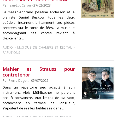
Par
Jean-Luc Caron
- 27/02/2023
La mezzo-soprano Josefine Anderson et le
pianiste Daniel Beskow, tous les deux
suédois, incarnent brillamment ces pièces
centrées sur le conte de fées. La musique
accompagnant ces contes revient à
d’excellents ...
-
-
AUDIO
MUSIQUE DE CHAMBRE ET RÉCITAL
PARUTIONS
Mahler et Strauss pour
contreténor
Par
Pierre Degott
- 05/07/2022
Dans un répertoire peu adapté à son
instrument, Alois Mühlbacher ne parvient
pas à convaincre. Aux limites de sa voix,
notamment en termes de longueur,
s’ajoutent de réelles faiblesses dans ...