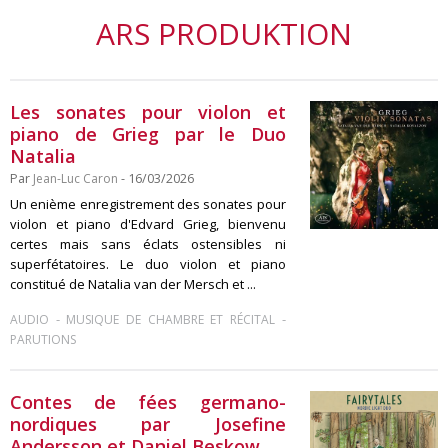
ARS PRODUKTION
Les sonates pour violon et
piano de Grieg par le Duo
Natalia
Par
Jean-Luc Caron
- 16/03/2026
Un enième enregistrement des sonates pour
violon et piano d'Edvard Grieg, bienvenu
certes mais sans éclats ostensibles ni
superfétatoires. Le duo violon et piano
constitué de Natalia van der Mersch et ...
-
-
AUDIO
MUSIQUE DE CHAMBRE ET RÉCITAL
PARUTIONS
Contes de fées germano-
nordiques par Josefine
Andersson et Daniel Beskow