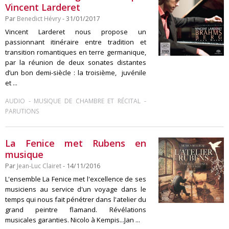
Vincent Larderet
Par
Benedict Hévry
- 31/01/2017
Vincent Larderet nous propose un
passionnant itinéraire entre tradition et
transition romantiques en terre germanique,
par la réunion de deux sonates distantes
d’un bon demi-siècle : la troisième, juvénile
et ...
-
-
AUDIO
MUSIQUE DE CHAMBRE ET RÉCITAL
PARUTIONS
La Fenice met Rubens en
musique
Par
Jean-Luc Clairet
- 14/11/2016
L'ensemble La Fenice met l'excellence de ses
musiciens au service d'un voyage dans le
temps qui nous fait pénétrer dans l'atelier du
grand peintre flamand. Révélations
musicales garanties. Nicolo à Kempis...Jan ...