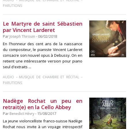
PARUTIONS
Le Martyre de saint Sébastien
par Vincent Larderet
Par
Joseph Thirouin
- 06/02/2018
En l'honneur des cent ans de la naissance
du compositeur, le pianiste Vincent Larderet
consacre son nouvel opus à Debussy. On en
retient une intéressante version pour piano
seul d'extraits ...
-
-
AUDIO
MUSIQUE DE CHAMBRE ET RÉCITAL
PARUTIONS
Nadège Rochat un peu en
retrait(e) en la Cello Abbey
Par
Benedict Hévry
- 15/08/2017
La jeune violoncelliste franco-suisse Nadège
Rochat nous invite à un voyage introspectif