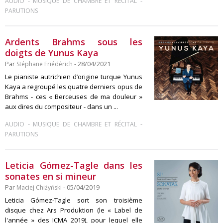
-
-
AUDIO
MUSIQUE DE CHAMBRE ET RÉCITAL
PARUTIONS
Ardents Brahms sous les
doigts de Yunus Kaya
Par
Stéphane Friédérich
- 28/04/2021
Le pianiste autrichien d’origine turque Yunus
Kaya a regroupé les quatre derniers opus de
Brahms - ces « Berceuses de ma douleur »
aux dires du compositeur - dans un ...
-
-
AUDIO
MUSIQUE DE CHAMBRE ET RÉCITAL
PARUTIONS
Leticia Gómez-Tagle dans les
sonates en si mineur
Par
Maciej Chiżyński
- 05/04/2019
Leticia Gómez-Tagle sort son troisième
disque chez Ars Produktion (le « Label de
l'année » des ICMA 2019), pour lequel elle