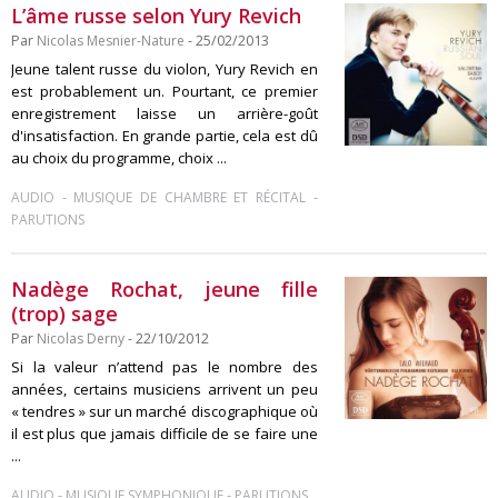
L’âme russe selon Yury Revich
Par
Nicolas Mesnier-Nature
- 25/02/2013
Jeune talent russe du violon, Yury Revich en
est probablement un. Pourtant, ce premier
enregistrement laisse un arrière-goût
d'insatisfaction. En grande partie, cela est dû
au choix du programme, choix ...
-
-
AUDIO
MUSIQUE DE CHAMBRE ET RÉCITAL
PARUTIONS
Nadège Rochat, jeune fille
(trop) sage
Par
Nicolas Derny
- 22/10/2012
Si la valeur n’attend pas le nombre des
années, certains musiciens arrivent un peu
« tendres » sur un marché discographique où
il est plus que jamais difficile de se faire une
...
-
-
AUDIO
MUSIQUE SYMPHONIQUE
PARUTIONS