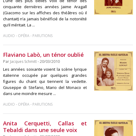
L’une des plus belles voix de ténor des
cinquante dernières années Jaime Aragall
(Giacomo sur les affiches des théâtres où il
chantait) n’a jamais bénéficié de la notoriété
qu’il méritait. La ...
-
-
AUDIO
OPÉRA
PARUTIONS
Flaviano Labò, un ténor oublié
Par
Jacques Schmitt
- 20/03/2010
Les années soixante voient la scène lyrique
italienne occupée par quelques grandes
figures du chant qui tiennent la vedette.
Giuseppe di Stefano, Mario del Monaco et
dans une moindre mesure ...
-
-
AUDIO
OPÉRA
PARUTIONS
Anita Cerquetti, Callas et
Tebaldi dans une seule voix