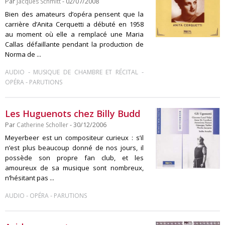
Par
Jacques Schmitt
- 02/07/2008
Bien des amateurs d’opéra pensent que la
carrière d’Anita Cerquetti a débuté en 1958
au moment où elle a remplacé une Maria
Callas défaillante pendant la production de
Norma de ...
-
-
AUDIO
MUSIQUE DE CHAMBRE ET RÉCITAL
-
OPÉRA
PARUTIONS
Les Huguenots chez Billy Budd
Par
Catherine Scholler
- 30/12/2006
Meyerbeer est un compositeur curieux : s’il
n’est plus beaucoup donné de nos jours, il
possède son propre fan club, et les
amoureux de sa musique sont nombreux,
n’hésitant pas ...
-
-
AUDIO
OPÉRA
PARUTIONS