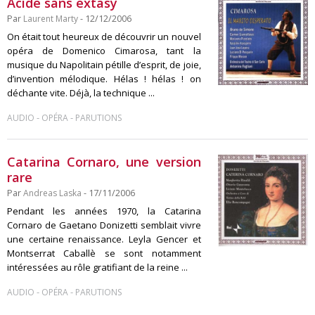
Acide sans extasy
Par
Laurent Marty
- 12/12/2006
On était tout heureux de découvrir un nouvel
opéra de Domenico Cimarosa, tant la
musique du Napolitain pétille d’esprit, de joie,
d’invention mélodique. Hélas ! hélas ! on
déchante vite. Déjà, la technique ...
-
-
AUDIO
OPÉRA
PARUTIONS
Catarina Cornaro, une version
rare
Par
Andreas Laska
- 17/11/2006
Pendant les années 1970, la Catarina
Cornaro de Gaetano Donizetti semblait vivre
une certaine renaissance. Leyla Gencer et
Montserrat Caballè se sont notamment
intéressées au rôle gratifiant de la reine ...
-
-
AUDIO
OPÉRA
PARUTIONS