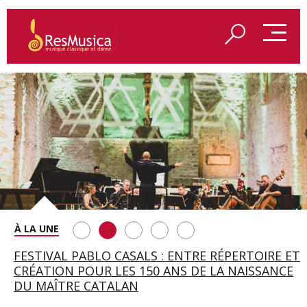
SAINT FRANÇOIS D’ASSISE À SALZBOURG, UNE
FESTIVAL PABLO CASALS : ENTRE RÉPERTOIRE ET
A BAYREUTH, LE 150E ANNIVERSAIRE DU RING
BETSY JOLAS FÊTE SON CENTIÈME
GEORGE BENJAMIN : « MES PARENTS AVAIENT
SOIRÉE IMMENSE PORTÉE PAR ROMEO
CRÉATION POUR LES 150 ANS DE LA NAISSANCE
WAGNÉRIEN GÉNÉRÉ PAR L’IA
ANNIVERSAIRE
CETTE EXIGENCE DE L’OBJET CISELÉ »
CASTELLUCCI ET MAXIME PASCAL
DU MAÎTRE CATALAN