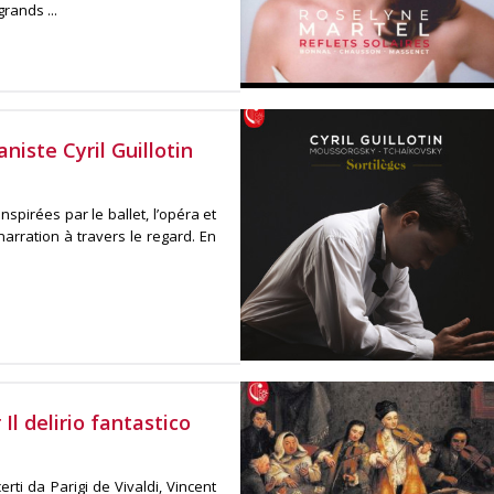
rands ...
niste Cyril Guillotin
nspirées par le ballet, l’opéra et
narration à travers le regard. En
Il delirio fantastico
ti da Parigi de Vivaldi, Vincent