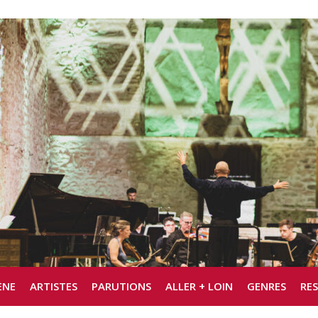
ÈNE
ARTISTES
PARUTIONS
ALLER + LOIN
GENRES
RE