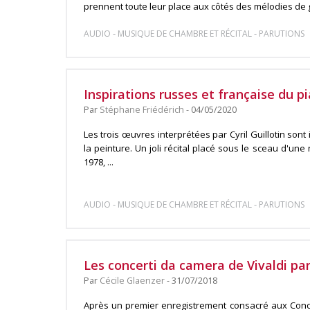
prennent toute leur place aux côtés des mélodies de g
-
-
AUDIO
MUSIQUE DE CHAMBRE ET RÉCITAL
PARUTIONS
Inspirations russes et française du pia
Par
Stéphane Friédérich
- 04/05/2020
Les trois œuvres interprétées par Cyril Guillotin sont i
la peinture. Un joli récital placé sous le sceau d'une 
1978, ...
-
-
AUDIO
MUSIQUE DE CHAMBRE ET RÉCITAL
PARUTIONS
Les concerti da camera de Vivaldi par 
Par
Cécile Glaenzer
- 31/07/2018
Après un premier enregistrement consacré aux Concer