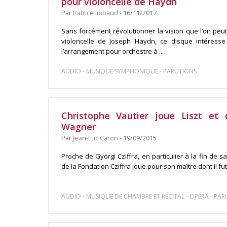
pour violoncelle de Haydn
Par
Patrice Imbaud
- 16/11/2017
Sans forcément révolutionner la vision que l’on peu
violoncelle de Joseph Haydn, ce disque intéresse
l’arrangement pour orchestre à ...
-
-
AUDIO
MUSIQUE SYMPHONIQUE
PARUTIONS
Christophe Vautier joue Liszt et 
Wagner
Par
Jean-Luc Caron
- 19/09/2015
Proche de Györgi Cziffra, en particulier à la fin de sa
de la Fondation Cziffra joue pour son maître dont il fut 
-
-
-
AUDIO
MUSIQUE DE CHAMBRE ET RÉCITAL
OPÉRA
PAR