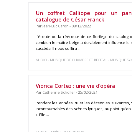
Un coffret Calliope pour un pa
catalogue de César Franck
Par
Jean-Luc Caron
- 08/12/2022
L’écoute ou la réécoute de ce florilège du catalog
combien le maître belge a durablement influencé le 
succéda. Il nous suffira ...
-
-
AUDIO
MUSIQUE DE CHAMBRE ET RÉCITAL
MUSIQUE S
Viorica Cortez : une vie d’opéra
Par
Catherine Scholler
- 25/02/2021
Pendant les années 70 et les décennies suivantes, V
incontournables des scènes lyriques, au point qu'on
». Elle ...