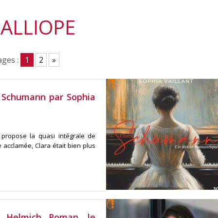
ALLIOPE
ges :
1
2
»
a Schumann par Sophia
t propose la quasi intégrale de
 acclamée, Clara était bien plus
n Helmich Roman, le