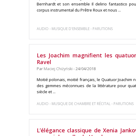
Bernhardt et son ensemble Il delirio fantastico pou
corpus instrumental du Prêtre Roux et nous ...
-
-
AUDIO
MUSIQUE D'ENSEMBLE
PARUTIONS
Les Joachim magnifient les quatuo
Ravel
Par
Maciej Chiżyński
- 24/04/2018
Moitié polonais, moitié français, le Quatuor Joachim
des gemmes méconnues de la littérature pour quat
siècle et ...
-
-
AUDIO
MUSIQUE DE CHAMBRE ET RÉCITAL
PARUTIONS
L’élégance classique de Xenia Janko