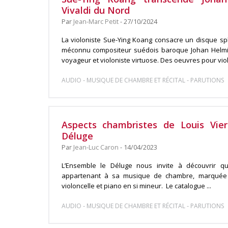
Vivaldi du Nord
Par
Jean-Marc Petit
- 27/10/2024
La violoniste Sue-Ying Koang consacre un disque s
méconnu compositeur suédois baroque Johan Helmic
voyageur et violoniste virtuose. Des oeuvres pour violo
-
-
AUDIO
MUSIQUE DE CHAMBRE ET RÉCITAL
PARUTIONS
Aspects chambristes de Louis Vier
Déluge
Par
Jean-Luc Caron
- 14/04/2023
L’Ensemble le Déluge nous invite à découvrir q
appartenant à sa musique de chambre, marquée p
violoncelle et piano en si mineur. Le catalogue ...
-
-
AUDIO
MUSIQUE DE CHAMBRE ET RÉCITAL
PARUTIONS