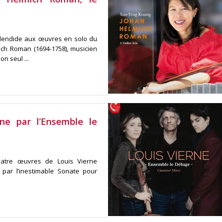
plendide aux œuvres en solo du
h Roman (1694-1758), musicien
n seul ...
ne par l’Ensemble le
uatre œuvres de Louis Vierne
ar l’inestimable Sonate pour