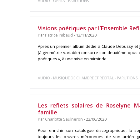
-
-
AUDIO
OPÉRA
PARUTIONS
Visions poétiques par l’Ensemble Refl
Par
Patrice Imbaud
- 12/11/2020
Après un premier album dédié à Claude Debussy et Ja
(à géométrie variable) consacre son deuxième opus di
poétiques », à une mise en miroir de ...
-
-
AUDIO
MUSIQUE DE CHAMBRE ET RÉCITAL
PARUTIONS
Les reflets solaires de Roselyne Ma
famille
Par
Charlotte Saulneron
- 22/06/2020
Pour enrichir son catalogue discographique, la s
toujours les œuvres méconnues de son arrière-g