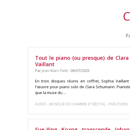
C
Pa
Tout le piano (ou presque) de Clar
Vaillant
Par
Jean-Marc Petit
- 09/07/2025
En trois disques réunis en coffret, Sophia Vaillan
l'œuvre pour piano solo de Clara Schumann. Pianiste
que la muse du ...
-
-
AUDIO
MUSIQUE DE CHAMBRE ET RÉCITAL
PARUTIONS
Sue-Ying Koang transcende Joha