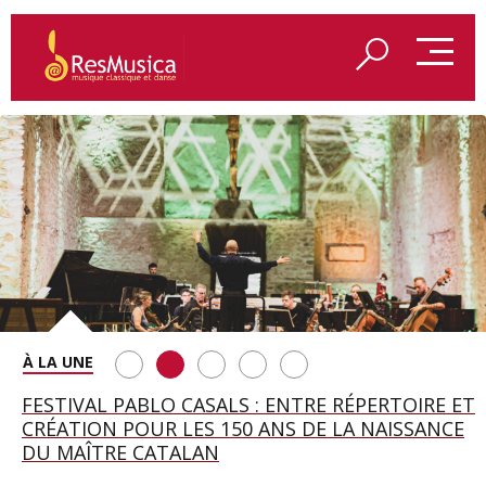
SAINT FRANÇOIS D’ASSISE À SALZBOURG, UNE
FESTIVAL PABLO CASALS : ENTRE RÉPERTOIRE ET
A BAYREUTH, LE 150E ANNIVERSAIRE DU RING
BETSY JOLAS FÊTE SON CENTIÈME
GEORGE BENJAMIN : « MES PARENTS AVAIENT
SOIRÉE IMMENSE PORTÉE PAR ROMEO
CRÉATION POUR LES 150 ANS DE LA NAISSANCE
WAGNÉRIEN GÉNÉRÉ PAR L’IA
ANNIVERSAIRE
CETTE EXIGENCE DE L’OBJET CISELÉ »
CASTELLUCCI ET MAXIME PASCAL
DU MAÎTRE CATALAN