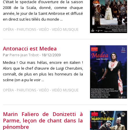
C’était le spectacle d’ouverture de la saison
2008 de la Scala, donné, comme chaque
année, le jour de la Saint Ambroise et diffusé
en direct sut les télés du monde ...
-
-
-
OPÉRA
PARUTIONS
VIDÉO
VIDÉO MUSIQUE
Antonacci est Medea
Par
Pierre-Jean Tribot
- 18/12/2009
Medea ! Oui mais hélas, encore en italien !
Alors que le chef d’œuvre de Luigi Cherubini,
connaît, de plus en plus les honneurs de la
scène (on a pu le voir ...
-
-
-
OPÉRA
PARUTIONS
VIDÉO
VIDÉO MUSIQUE
Marin Faliero de Donizetti à
Parme, leçon de chant dans la
pénombre