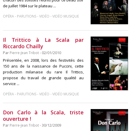
chacun des solistes réunis pour ce beau soir
de juillet 1984 sur le plateau ...
-
-
-
OPÉRA
PARUTIONS
VIDÉO
VIDÉO MUSIQUE
Il Trittico à La Scala par
Riccardo Chailly
Par
Pierre-Jean Tribot
- 02/01/2010
Présentée, en 2008, lors des festivités des
150 ans de la naissance de Puccini, cette
production milanaise du rare Il Trittico,
propose du travail de grande qualité au
service ...
-
-
-
OPÉRA
PARUTIONS
VIDÉO
VIDÉO MUSIQUE
Don Carlo à la Scala, triste
ouverture !
Par
Pierre-Jean Tribot
- 30/12/2009