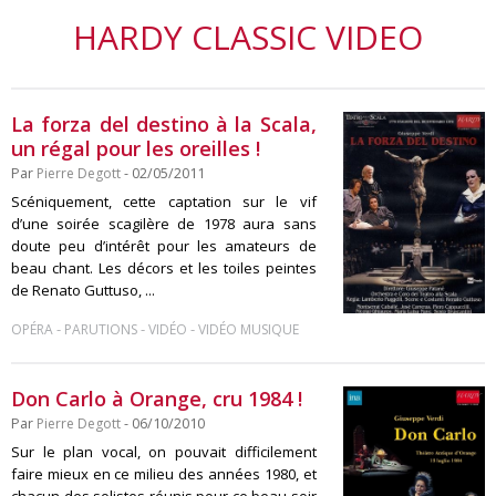
HARDY CLASSIC VIDEO
La forza del destino à la Scala,
un régal pour les oreilles !
Par
Pierre Degott
- 02/05/2011
Scéniquement, cette captation sur le vif
d’une soirée scagilère de 1978 aura sans
doute peu d’intérêt pour les amateurs de
beau chant. Les décors et les toiles peintes
de Renato Guttuso, ...
-
-
-
OPÉRA
PARUTIONS
VIDÉO
VIDÉO MUSIQUE
Don Carlo à Orange, cru 1984 !
Par
Pierre Degott
- 06/10/2010
Sur le plan vocal, on pouvait difficilement
faire mieux en ce milieu des années 1980, et