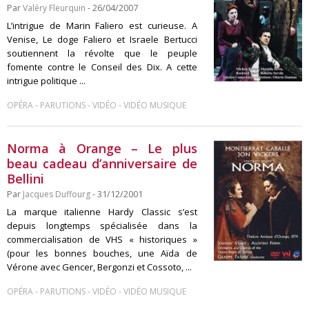
Par
Valéry Fleurquin
- 26/04/2007
L’intrigue de Marin Faliero est curieuse. A
Venise, Le doge Faliero et Israele Bertucci
soutiennent la révolte que le peuple
fomente contre le Conseil des Dix. A cette
intrigue politique ...
-
-
-
OPÉRA
PARUTIONS
VIDÉO
VIDÉO MUSIQUE
Norma à Orange – Le plus
beau cadeau d’anniversaire de
Bellini
Par
Jacques Duffourg
- 31/12/2001
La marque italienne Hardy Classic s’est
depuis longtemps spécialisée dans la
commercialisation de VHS « historiques »
(pour les bonnes bouches, une Aïda de
Vérone avec Gencer, Bergonzi et Cossoto, ...
-
-
-
OPÉRA
PARUTIONS
VIDÉO
VIDÉO MUSIQUE