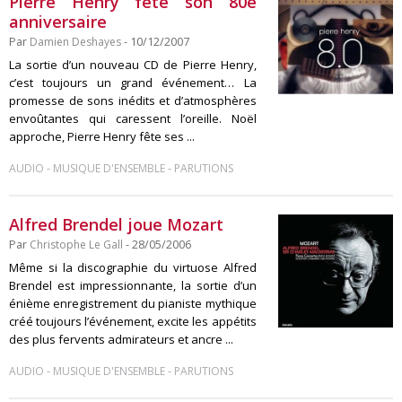
Pierre Henry fête son 80e
anniversaire
Par
Damien Deshayes
- 10/12/2007
La sortie d’un nouveau CD de Pierre Henry,
c’est toujours un grand événement… La
promesse de sons inédits et d’atmosphères
envoûtantes qui caressent l’oreille. Noël
approche, Pierre Henry fête ses ...
-
-
AUDIO
MUSIQUE D'ENSEMBLE
PARUTIONS
Alfred Brendel joue Mozart
Par
Christophe Le Gall
- 28/05/2006
Même si la discographie du virtuose Alfred
Brendel est impressionnante, la sortie d’un
énième enregistrement du pianiste mythique
créé toujours l’événement, excite les appétits
des plus fervents admirateurs et ancre ...
-
-
AUDIO
MUSIQUE D'ENSEMBLE
PARUTIONS