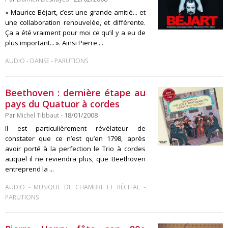
« Maurice Béjart, c’est une grande amitié... et
une collaboration renouvelée, et différente.
Ça a été vraiment pour moi ce qu’il y a eu de
plus important... ». Ainsi Pierre ...
-
-
AUDIO
DANSE
PARUTIONS
Beethoven : dernière étape au
pays du Quatuor à cordes
Par
Michel Tibbaut
- 18/01/2008
Il est particulièrement révélateur de
constater que ce n’est qu’en 1798, après
avoir porté à la perfection le Trio à cordes
auquel il ne reviendra plus, que Beethoven
entreprend la ...
-
-
AUDIO
MUSIQUE DE CHAMBRE ET RÉCITAL
PARUTIONS