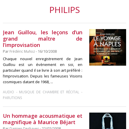
PHILIPS
Jean Guillou, les leçons d’un
grand maître de
l’improvisation
Par
Frédéric Muñoz
- 16/10/2008
Chaque nouvel enregistrement de Jean
Guillou est un évènement en soi, en
particulier quand il se livre à son art préféré :
l’improvisation. Depuis les fameuses Visions
cosmiques datant de 1968, ...
-
-
AUDIO
MUSIQUE DE CHAMBRE ET RÉCITAL
PARUTIONS
Un hommage acousmatique et
magnifique à Maurice Béjart
Par
Damien Deshayes
- 22/02/2008