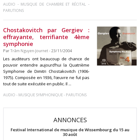
-
-
AUDIO
MUSIQUE DE CHAMBRE ET RÉCITAL
PARUTIONS
Chostakovitch par Gergiev :
effrayante, terrifiante 4ème
symphonie
Par
Trâm Nguyen-Journet
- 23/11/2004
Les auditeurs ont beaucoup de chance de
pouvoir entendre aujourd’hui la Quatrième
Symphonie de Dimitri Chostakovitch (1906-
1975). Composée en 1936, l’œuvre ne fut pas
tout de suite exécutée en public. Il ...
-
-
AUDIO
MUSIQUE SYMPHONIQUE
PARUTIONS
ANNONCES
Festival International de musique de Wissembourg du 15 au
30 août