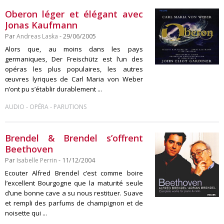
Oberon léger et élégant avec
Jonas Kaufmann
Par
Andreas Laska
- 29/06/2005
Alors que, au moins dans les pays
germaniques, Der Freischütz est l’un des
opéras les plus populaires, les autres
œuvres lyriques de Carl Maria von Weber
n’ont pu s’établir durablement ...
-
-
AUDIO
OPÉRA
PARUTIONS
Brendel & Brendel s’offrent
Beethoven
Par
Isabelle Perrin
- 11/12/2004
Ecouter Alfred Brendel c’est comme boire
l’excellent Bourgogne que la maturité seule
d’une bonne cave a su nous restituer. Suave
et rempli des parfums de champignon et de
noisette qui ...