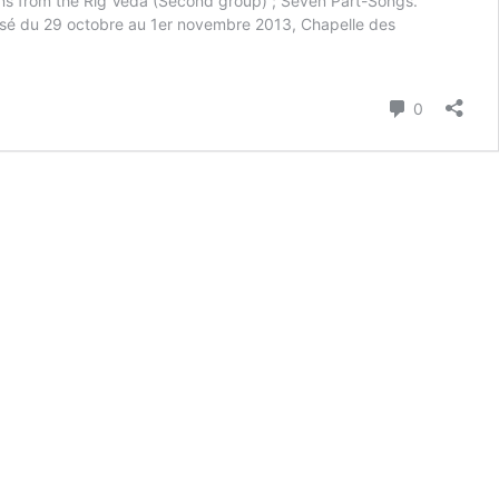
mns from the Rig Veda (Second group) ; Seven Part-Songs.
lisé du 29 octobre au 1er novembre 2013, Chapelle des
Commenta
0