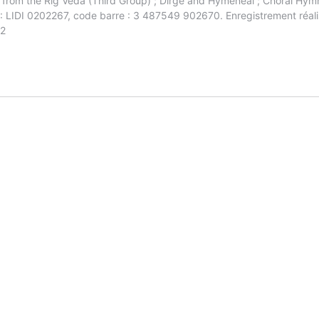
 from the Rig Veda (Third Group) ; Dirge and Hymeneal ; Choral Hy
 : LIDI 0202267, code barre : 3 487549 902670. Enregistrement réa
42