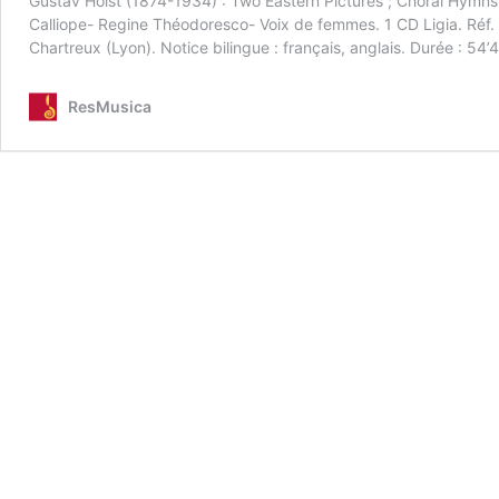
Gustav Holst (1874-1934) : Two Eastern Pictures ; Choral Hymns
Calliope- Regine Théodoresco- Voix de femmes. 1 CD Ligia. Réf.
Chartreux (Lyon). Notice bilingue : français, anglais. Durée : 54’
ResMusica