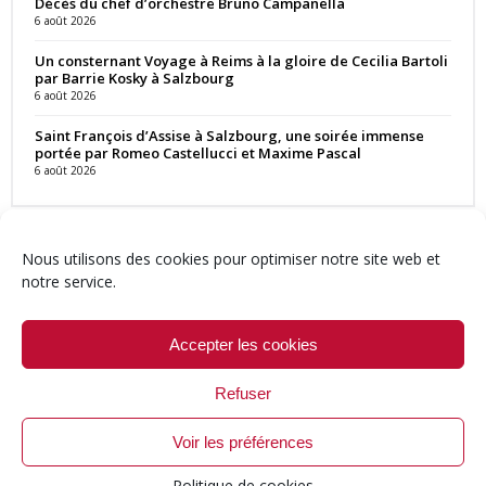
Décès du chef d’orchestre Bruno Campanella
6 août 2026
Un consternant Voyage à Reims à la gloire de Cecilia Bartoli
par Barrie Kosky à Salzbourg
6 août 2026
Saint François d’Assise à Salzbourg, une soirée immense
portée par Romeo Castellucci et Maxime Pascal
6 août 2026
Nous utilisons des cookies pour optimiser notre site web et
notre service.
Contact
Qui sommes-nous ?
Équipe
Newsletter
Annonces
Crédits & Mentions
Politique de cookies (UE)
Accepter les cookies
Refuser
Voir les préférences
© 1999-2026 ResMusica.net Tous droits réservés.
Politique de cookies