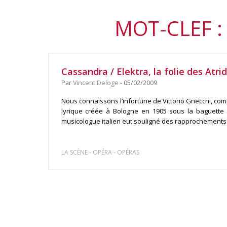
MOT-CLEF :
Cassandra / Elektra, la folie des Atri
Par
Vincent Deloge
- 05/02/2009
Nous connaissons l’infortune de Vittorio Gnecchi, co
lyrique créée à Bologne en 1905 sous la baguette d
musicologue italien eut souligné des rapprochements 
-
-
LA SCÈNE
OPÉRA
OPÉRAS