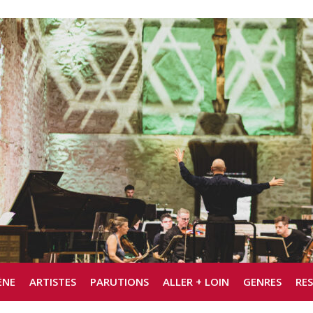
ÈNE
ARTISTES
PARUTIONS
ALLER + LOIN
GENRES
RE