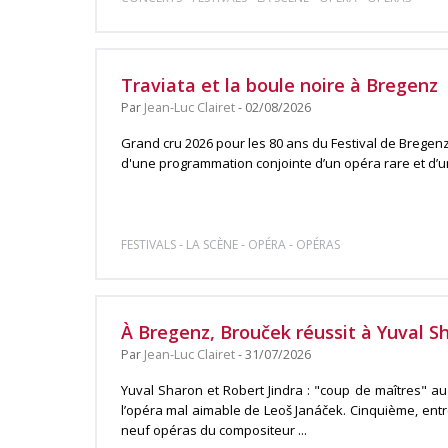
Traviata et la boule noire à Bregenz
Par
Jean-Luc Clairet
- 02/08/2026
Grand cru 2026 pour les 80 ans du Festival de Bregenz,
d'une programmation conjointe d’un opéra rare et d’un 
-
-
-
FESTIVALS
LA SCÈNE
OPÉRA
OPÉRAS
À Bregenz, Brouček réussit à Yuval S
Par
Jean-Luc Clairet
- 31/07/2026
Yuval Sharon et Robert Jindra : "coup de maîtres" a
l’opéra mal aimable de Leoš Janáček. Cinquième, ent
neuf opéras du compositeur ...