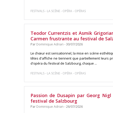
-
-
-
FESTIVALS
LA SCÈNE
OPÉRA
OPÉRAS
Teodor Currentzis et Asmik Grigoria
Carmen frustrante au festival de Sal
Par
Dominique Adrian
- 30/07/2026
Le chœur est sensationnel, la mise en scène esthétiqu
têtes d'affiche ne tiennent que partiellement leurs
d'opéra du festival de Salzbourg, chaque ...
-
-
-
FESTIVALS
LA SCÈNE
OPÉRA
OPÉRAS
Passion de Dusapin par Georg Nigl 
festival de Salzbourg
Par
Dominique Adrian
- 26/07/2026