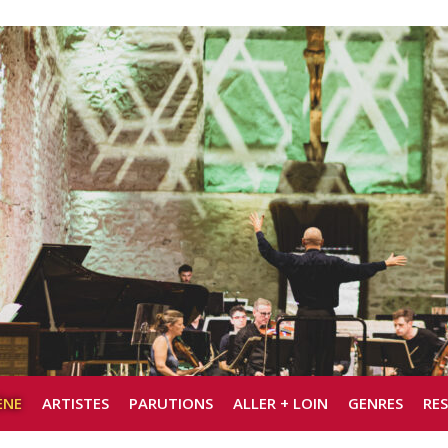
ÈNE
ARTISTES
PARUTIONS
ALLER + LOIN
GENRES
RE