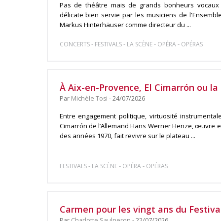
Pas de théâtre mais de grands bonheurs vocaux
délicate bien servie par les musiciens de l'Ensembl
Markus Hinterhäuser comme directeur du ...
-
-
-
-
CONCERTS
FESTIVALS
LA SCÈNE
OPÉRA
OPÉRAS
À Aix-en-Provence, El Cimarrón ou la l
Par
Michèle Tosi
- 24/07/2026
Entre engagement politique, virtuosité instrumentale 
Cimarrón de l’Allemand Hans Werner Henze, œuvre e
des années 1970, fait revivre sur le plateau ...
-
-
-
FESTIVALS
LA SCÈNE
OPÉRA
OPÉRAS
Carmen pour les vingt ans du Festival
Par
Charlotte Saulneron
- 22/07/2026