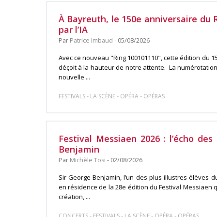
À Bayreuth, le 150e anniversaire du
par l’IA
Par
Patrice Imbaud
- 05/08/2026
Avec ce nouveau "Ring 100101110", cette édition du 15
déçoit à la hauteur de notre attente. La numérotation
nouvelle ...
-
-
-
FESTIVALS
LA SCÈNE
OPÉRA
OPÉRAS
Festival Messiaen 2026 : l’écho des
Benjamin
Par
Michèle Tosi
- 02/08/2026
Sir George Benjamin, l’un des plus illustres élèves du
en résidence de la 28e édition du Festival Messiaen qu
création, ...
-
-
-
-
CONCERTS
FESTIVALS
LA SCÈNE
OPÉRA
OPÉRAS