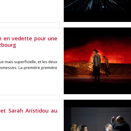
n en vedette pour une
zbourg
e mais superficielle, et les deux
 promesses. La première première
et Sarah Aristidou au