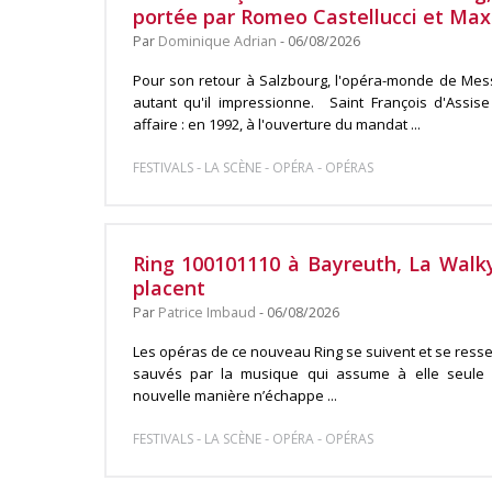
portée par Romeo Castellucci et Max
Par
Dominique Adrian
- 06/08/2026
Pour son retour à Salzbourg, l'opéra-monde de Mess
autant qu'il impressionne. Saint François d'Assise 
affaire : en 1992, à l'ouverture du mandat ...
-
-
-
FESTIVALS
LA SCÈNE
OPÉRA
OPÉRAS
Ring 100101110 à Bayreuth, La Walky
placent
Par
Patrice Imbaud
- 06/08/2026
Les opéras de ce nouveau Ring se suivent et se ressem
sauvés par la musique qui assume à elle seule l
nouvelle manière n’échappe ...
-
-
-
FESTIVALS
LA SCÈNE
OPÉRA
OPÉRAS