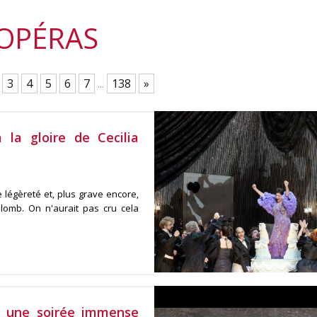
OPÉRAS
3
4
5
6
7
...
138
»
la gloire de Cecilia
 légèreté et, plus grave encore,
omb. On n'aurait pas cru cela
g, une soirée immense