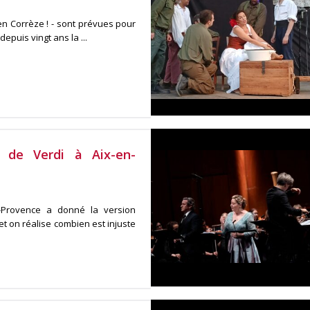
en Corrèze ! - sont prévues pour
epuis vingt ans la ...
s de Verdi à Aix-en-
en-Provence a donné la version
et on réalise combien est injuste