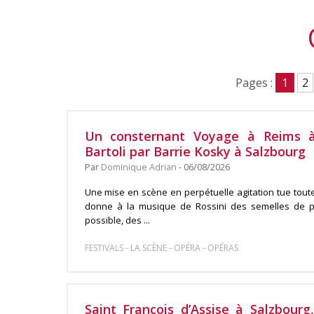
Pages :
1
2
Un consternant Voyage à Reims à 
Bartoli par Barrie Kosky à Salzbourg
Par
Dominique Adrian
- 06/08/2026
Une mise en scène en perpétuelle agitation tue toute
donne à la musique de Rossini des semelles de pl
possible, des ...
-
-
-
FESTIVALS
LA SCÈNE
OPÉRA
OPÉRAS
Saint François d’Assise à Salzbour