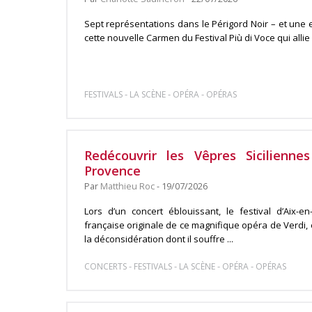
Sept représentations dans le Périgord Noir – et une 
cette nouvelle Carmen du Festival Più di Voce qui allie d
-
-
-
FESTIVALS
LA SCÈNE
OPÉRA
OPÉRAS
Redécouvrir les Vêpres Sicilienne
Provence
Par
Matthieu Roc
- 19/07/2026
Lors d’un concert éblouissant, le festival d’Aix-
française originale de ce magnifique opéra de Verdi, 
la déconsidération dont il souffre ...
-
-
-
-
CONCERTS
FESTIVALS
LA SCÈNE
OPÉRA
OPÉRAS