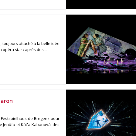
 toujours attaché à la belle idée
opéra star : après des ...
haron
u Festspielhaus de Bregenz pour
re Jenůfa et Kát'a Kabanová, des