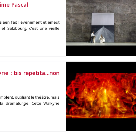
ime Pascal
iaen fait l'événement et émeut
et Salzbourg, c'est une vieille
rie : bis repetita…non
blent, oubliant le théâtre, mais
a dramaturgie. Cette Walkyrie