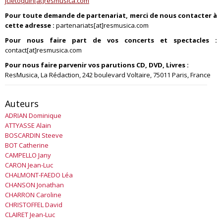
jcletoquin[at]resmusica.com
Pour toute demande de partenariat, merci de nous contacter à
cette adresse :
partenariats[at]resmusica.com
Pour nous faire part de vos concerts et spectacles :
contact[at]resmusica.com
Pour nous faire parvenir vos parutions CD, DVD, Livres :
ResMusica, La Rédaction, 242 boulevard Voltaire, 75011 Paris, France
Auteurs
ADRIAN
Dominique
ATTYASSE
Alain
BOSCARDIN
Steeve
BOT
Catherine
CAMPELLO
Jany
CARON
Jean-Luc
CHALMONT-FAEDO
Léa
CHANSON
Jonathan
CHARRON
Caroline
CHRISTOFFEL
David
CLAIRET
Jean-Luc