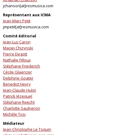
jchanson[at]resmusica.com
Représentant aux ICMA
Jean-Marc Petit
jmpetit[at]resmusica.com
Comité éditorial
Jean-Luc Caron
Maciej Chizynski
Pierre Degott
Nathalie Filloux
Stéphane Friederich
Cécile Glaenzer
Delphine Goater
Benedict Hevry
Jean-Claude Hulot
Patrick Jézequel
Stéphane Reecht
Charlotte Saulneron
Michèle Tosi
Médiateur
Jean-Christophe Le Toquin