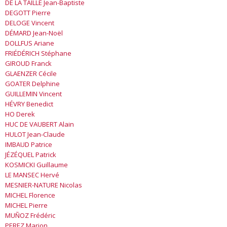
DE LA TAILLE
Jean-Baptiste
DEGOTT
Pierre
DELOGE
Vincent
DÉMARD
Jean-Noël
DOLLFUS
Ariane
FRIÉDÉRICH
Stéphane
GIROUD
Franck
GLAENZER
Cécile
GOATER
Delphine
GUILLEMIN
Vincent
HÉVRY
Benedict
HO
Derek
HUC DE VAUBERT
Alain
HULOT
Jean-Claude
IMBAUD
Patrice
JÉZÉQUEL
Patrick
KOSMICKI
Guillaume
LE MANSEC
Hervé
MESNIER-NATURE
Nicolas
MICHEL
Florence
MICHEL
Pierre
MUÑOZ
Frédéric
PEREZ
Marion