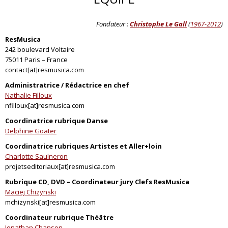
Fondateur :
Christophe Le Gall
(
1967-2012
)
ResMusica
242 boulevard Voltaire
75011 Paris – France
contact[at]resmusica.com
Administratrice / Rédactrice en chef
Nathalie Filloux
nfilloux[at]resmusica.com
Coordinatrice rubrique Danse
Delphine Goater
Coordinatrice rubriques Artistes et Aller+loin
Charlotte Saulneron
projetseditoriaux[at]resmusica.com
Rubrique CD, DVD – Coordinateur jury Clefs ResMusica
Maciej Chizynski
mchizynski[at]resmusica.com
Coordinateur rubrique Théâtre
Jonathan Chanson