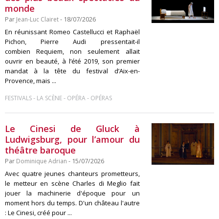
monde
Par
Jean-Luc Clairet
- 18/07/2026
En réunissant Romeo Castellucci et Raphaël
Pichon, Pierre Audi pressentait-il
combien Requiem, non seulement allait
ouvrir en beauté, à l’été 2019, son premier
mandat à la tête du festival d’Aix-en-
Provence, mais ...
-
-
-
FESTIVALS
LA SCÈNE
OPÉRA
OPÉRAS
Le Cinesi de Gluck à
Ludwigsburg, pour l’amour du
théâtre baroque
Par
Dominique Adrian
- 15/07/2026
Avec quatre jeunes chanteurs prometteurs,
le metteur en scène Charles di Meglio fait
jouer la machinerie d'époque pour un
moment hors du temps. D'un château l'autre
: Le Cinesi, créé pour ...