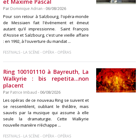
et Maxime Pascal
Par
Dominique Adrian
- 06/08/2026
Pour son retour à Salzbourg, l'opéra-monde
de Messiaen fait l'événement et émeut
autant qu'il impressionne. Saint François
d'Assise et Salzbourg, c'est une vieille affaire
: en 1992, à l'ouverture du mandat ...
-
-
-
FESTIVALS
LA SCÈNE
OPÉRA
OPÉRAS
Ring 100101110 à Bayreuth, La
Walkyrie : bis repetita…non
placent
Par
Patrice Imbaud
- 06/08/2026
Les opéras de ce nouveau Ring se suivent et
se ressemblent, oubliant le théâtre, mais
sauvés par la musique qui assume à elle
seule la dramaturgie. Cette Walkyrie
nouvelle manière n’échappe ...
-
-
-
FESTIVALS
LA SCÈNE
OPÉRA
OPÉRAS