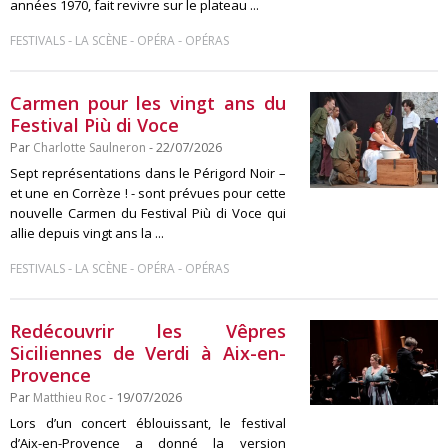
années 1970, fait revivre sur le plateau ...
-
-
-
FESTIVALS
LA SCÈNE
OPÉRA
OPÉRAS
Carmen pour les vingt ans du
Festival Più di Voce
Par
Charlotte Saulneron
- 22/07/2026
Sept représentations dans le Périgord Noir –
et une en Corrèze ! - sont prévues pour cette
nouvelle Carmen du Festival Più di Voce qui
allie depuis vingt ans la ...
-
-
-
FESTIVALS
LA SCÈNE
OPÉRA
OPÉRAS
Redécouvrir les Vêpres
Siciliennes de Verdi à Aix-en-
Provence
Par
Matthieu Roc
- 19/07/2026
Lors d’un concert éblouissant, le festival
d’Aix-en-Provence a donné la version