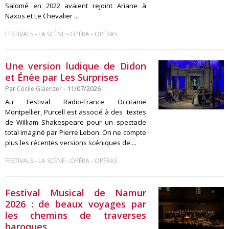
Salomé en 2022 avaient rejoint Ariane à
Naxos et Le Chevalier ...
-
-
-
FESTIVALS
LA SCÈNE
OPÉRA
OPÉRAS
Une version ludique de Didon
et Énée par Les Surprises
Par
Cécile Glaenzer
- 11/07/2026
Au Festival Radio-France Occitanie
Montpellier, Purcell est associé à des textes
de William Shakespeare pour un spectacle
total imaginé par Pierre Lebon. On ne compte
plus les récentes versions scéniques de ...
-
-
-
FESTIVALS
LA SCÈNE
OPÉRA
OPÉRAS
Festival Musical de Namur
2026 : de beaux voyages par
les chemins de traverses
baroques