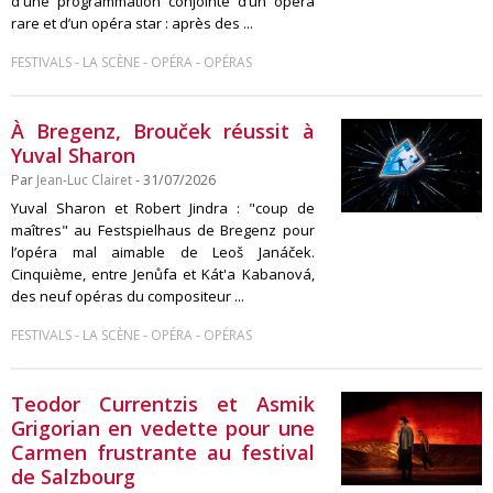
d'une programmation conjointe d’un opéra
rare et d’un opéra star : après des ...
-
-
-
FESTIVALS
LA SCÈNE
OPÉRA
OPÉRAS
À Bregenz, Brouček réussit à
Yuval Sharon
Par
Jean-Luc Clairet
- 31/07/2026
Yuval Sharon et Robert Jindra : "coup de
maîtres" au Festspielhaus de Bregenz pour
l’opéra mal aimable de Leoš Janáček.
Cinquième, entre Jenůfa et Kát'a Kabanová,
des neuf opéras du compositeur ...
-
-
-
FESTIVALS
LA SCÈNE
OPÉRA
OPÉRAS
Teodor Currentzis et Asmik
Grigorian en vedette pour une
Carmen frustrante au festival
de Salzbourg