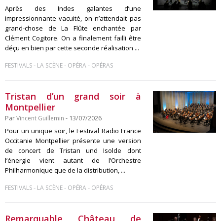
Après des Indes galantes d’une
impressionnante vacuité, on n’attendait pas
grand-chose de La Flûte enchantée par
Clément Cogitore. On a finalement failli être
déçu en bien par cette seconde réalisation ...
-
-
-
FESTIVALS
LA SCÈNE
OPÉRA
OPÉRAS
Tristan d’un grand soir à
Montpellier
Par
Vincent Guillemin
- 13/07/2026
Pour un unique soir, le Festival Radio France
Occitanie Montpellier présente une version
de concert de Tristan und Isolde dont
l’énergie vient autant de l’Orchestre
Philharmonique que de la distribution, ...
-
-
-
FESTIVALS
LA SCÈNE
OPÉRA
OPÉRAS
Remarquable Château de