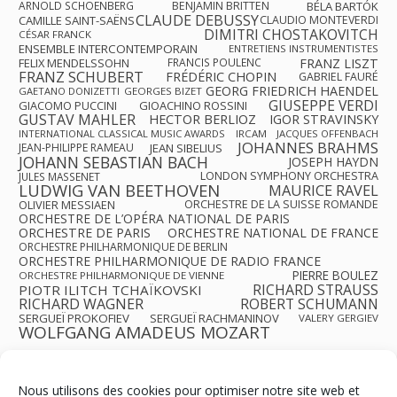
ARNOLD SCHOENBERG
BENJAMIN BRITTEN
BÉLA BARTÓK
CLAUDE DEBUSSY
CAMILLE SAINT-SAËNS
CLAUDIO MONTEVERDI
DIMITRI CHOSTAKOVITCH
CÉSAR FRANCK
ENSEMBLE INTERCONTEMPORAIN
ENTRETIENS INSTRUMENTISTES
FRANZ LISZT
FELIX MENDELSSOHN
FRANCIS POULENC
FRANZ SCHUBERT
FRÉDÉRIC CHOPIN
GABRIEL FAURÉ
GEORG FRIEDRICH HAENDEL
GAETANO DONIZETTI
GEORGES BIZET
GIUSEPPE VERDI
GIACOMO PUCCINI
GIOACHINO ROSSINI
GUSTAV MAHLER
HECTOR BERLIOZ
IGOR STRAVINSKY
INTERNATIONAL CLASSICAL MUSIC AWARDS
IRCAM
JACQUES OFFENBACH
JOHANNES BRAHMS
JEAN-PHILIPPE RAMEAU
JEAN SIBELIUS
JOHANN SEBASTIAN BACH
JOSEPH HAYDN
LONDON SYMPHONY ORCHESTRA
JULES MASSENET
LUDWIG VAN BEETHOVEN
MAURICE RAVEL
OLIVIER MESSIAEN
ORCHESTRE DE LA SUISSE ROMANDE
ORCHESTRE DE L’OPÉRA NATIONAL DE PARIS
ORCHESTRE DE PARIS
ORCHESTRE NATIONAL DE FRANCE
ORCHESTRE PHILHARMONIQUE DE BERLIN
ORCHESTRE PHILHARMONIQUE DE RADIO FRANCE
PIERRE BOULEZ
ORCHESTRE PHILHARMONIQUE DE VIENNE
RICHARD STRAUSS
PIOTR ILITCH TCHAÏKOVSKI
RICHARD WAGNER
ROBERT SCHUMANN
SERGUEÏ PROKOFIEV
SERGUEÏ RACHMANINOV
VALERY GERGIEV
WOLFGANG AMADEUS MOZART
Nous utilisons des cookies pour optimiser notre site web et