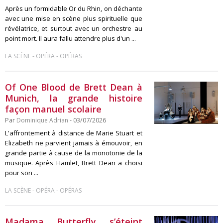
Après un formidable Or du Rhin, on déchante
avec une mise en scène plus spirituelle que
révélatrice, et surtout avec un orchestre au
point mort. Il aura fallu attendre plus d'un ...
-
-
LA SCÈNE
OPÉRA
OPÉRAS
Of One Blood de Brett Dean à
Munich, la grande histoire
façon manuel scolaire
Par
Dominique Adrian
- 03/07/2026
L'affrontement à distance de Marie Stuart et
Elizabeth ne parvient jamais à émouvoir, en
grande partie à cause de la monotonie de la
musique. Après Hamlet, Brett Dean a choisi
pour son ...
-
-
LA SCÈNE
OPÉRA
OPÉRAS
Madama Butterfly s’éteint