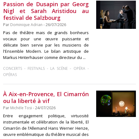
Passion de Dusapin par Georg
Nigl et Sarah Aristidou au
festival de Salzbourg
Par
Dominique Adrian
- 26/07/2026
Pas de théâtre mais de grands bonheurs
vocaux pour une œuvre puissante et
délicate bien servie par les musiciens de
l'Ensemble Modern. Le bilan artistique de
Markus Hinterhäuser comme directeur du ...
-
-
-
-
CONCERTS
FESTIVALS
LA SCÈNE
OPÉRA
OPÉRAS
À Aix-en-Provence, El Cimarrón
ou la liberté à vif
Par
Michèle Tosi
- 24/07/2026
Entre engagement politique, virtuosité
instrumentale et célébration de la liberté, El
Cimarrón de l’Allemand Hans Werner Henze,
œuvre emblématique du théâtre musical des