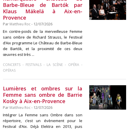
Barbe-Bleue de Bartók par
Klaus Mäkelä à Aix-en-
Provence
Par
Matthieu Roc
- 12/07/2026
En contre-poids de la merveilleuse Femme
sans ombre de Richard Strauss, le Festival
d’Aix programme Le Château de Barbe-Bleue
de Bartók, et la proximité de ces deux
œuvres est très ...
-
-
-
-
CONCERTS
FESTIVALS
LA SCÈNE
OPÉRA
OPÉRAS
Lumières et ombres sur la
Femme sans ombre de Barrie
Kosky à Aix-en-Provence
Par
Matthieu Roc
- 12/07/2026
Intégrer La Femme sans Ombre dans son
répertoire, c’est un évènement pour le
Festival d’Aix. Déjà Elektra en 2013, puis