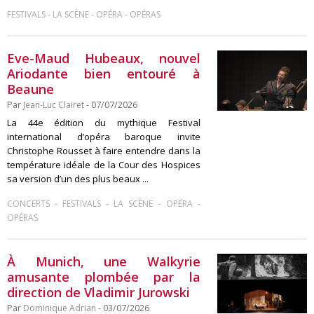
-
-
-
FESTIVALS
LA SCÈNE
OPÉRA
OPÉRAS
Eve-Maud Hubeaux, nouvel
Ariodante bien entouré à
Beaune
Par
Jean-Luc Clairet
- 07/07/2026
La 44e édition du mythique Festival
international d’opéra baroque invite
Christophe Rousset à faire entendre dans la
température idéale de la Cour des Hospices
sa version d’un des plus beaux ...
-
-
-
-
CONCERTS
FESTIVALS
LA SCÈNE
OPÉRA
OPÉRAS
À Munich, une Walkyrie
amusante plombée par la
direction de Vladimir Jurowski
Par
Dominique Adrian
- 03/07/2026