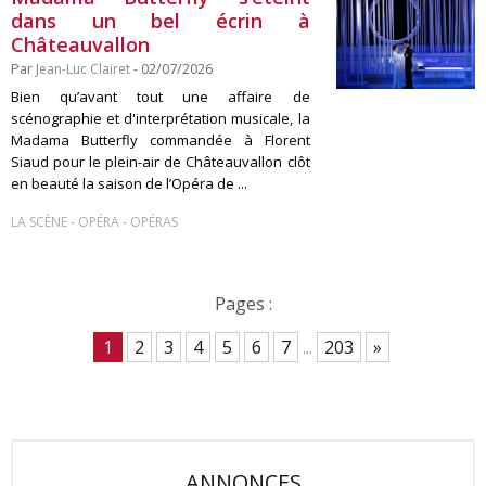
dans un bel écrin à
Châteauvallon
Par
Jean-Luc Clairet
- 02/07/2026
Bien qu’avant tout une affaire de
scénographie et d'interprétation musicale, la
Madama Butterfly commandée à Florent
Siaud pour le plein-air de Châteauvallon clôt
en beauté la saison de l’Opéra de ...
-
-
LA SCÈNE
OPÉRA
OPÉRAS
Pages :
1
2
3
4
5
6
7
...
203
»
ANNONCES