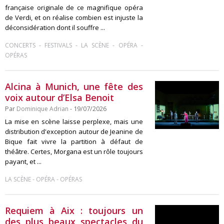
française originale de ce magnifique opéra
de Verdi, et on réalise combien est injuste la
déconsidération dont il souffre ...
-
-
-
-
CONCERTS
FESTIVALS
LA SCÈNE
OPÉRA
OPÉRAS
Alcina à Munich, une fête des
voix autour d’Elsa Benoit
Par
Dominique Adrian
- 19/07/2026
La mise en scène laisse perplexe, mais une
distribution d'exception autour de Jeanine de
Bique fait vivre la partition à défaut de
théâtre. Certes, Morgana est un rôle toujours
payant, et ...
-
-
LA SCÈNE
OPÉRA
OPÉRAS
Requiem à Aix : toujours un
des plus beaux spectacles du