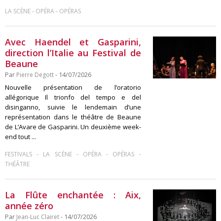
-
-
LA SCÈNE
OPÉRA
OPÉRAS
Avec Haendel et Gasparini,
direction l’Italie au Festival de
Beaune
Par
Pierre Degott
- 14/07/2026
Nouvelle présentation de l’oratorio
allégorique Il trionfo del tempo e del
disinganno, suivie le lendemain d’une
représentation dans le théâtre de Beaune
de L’Avare de Gasparini. Un deuxième week-
end tout ...
-
-
-
-
FESTIVALS
LA SCÈNE
OPÉRA
OPÉRAS
THÉÂTRE
La Flûte enchantée : Aix,
année zéro
Par
Jean-Luc Clairet
- 14/07/2026