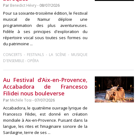
Par
Benedict Hévry
- 08/07/2026
Pour sa soixante-troisième édition, le Festival
musical de Namur déploie une
programmation des plus aventureuses.
Fidèle à ses principes d'exploration du
répertoire vocal sous toutes ses formes ou
du patrimoine ...
-
-
-
CONCERTS
FESTIVALS
LA SCÈNE
MUSIQUE
-
D'ENSEMBLE
OPÉRA
Au Festival d’Aix-en-Provence,
Accabadora de Francesco
Filidei nous bouleverse
Par
Michèle Tosi
- 07/07/2026
Accabadora, le quatrième ouvrage lyrique de
Francesco Filidei, est donné en création
mondiale à Aix-en-Provence. Puisant dans la
langue, les rites et l’imaginaire sonore de la
Sardaigne, terre de ses ...