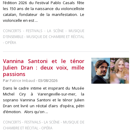
l’édition 2026 du Festival Pablo Casals fête
les 150 ans de la naissance du violoncelliste
catalan, fondateur de la manifestation. Le
violoncelle en est ...
-
-
-
CONCERTS
FESTIVALS
LA SCÈNE
MUSIQUE
-
D'ENSEMBLE
MUSIQUE DE CHAMBRE ET RÉCITAL
-
OPÉRA
Vannina Santoni et le ténor
Julien Dran : deux voix, mille
passions
Par
Patrice Imbaud
- 03/08/2026
Dans le cadre intime et inspirant du Musée
Michel Ciry à Varengeville-sur-mer, la
soprano Vannina Santoni et le ténor Julien
Dran ont livré un récital d’airs d’opéra, pétri
d’émotion. Alors qu'on ...
-
-
-
CONCERTS
FESTIVALS
LA SCÈNE
MUSIQUE DE
-
CHAMBRE ET RÉCITAL
OPÉRA