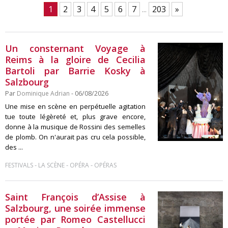
1
2
3
4
5
6
7
...
203
»
Un consternant Voyage à
Reims à la gloire de Cecilia
Bartoli par Barrie Kosky à
Salzbourg
Par
Dominique Adrian
- 06/08/2026
Une mise en scène en perpétuelle agitation
tue toute légèreté et, plus grave encore,
donne à la musique de Rossini des semelles
de plomb. On n'aurait pas cru cela possible,
des ...
-
-
-
FESTIVALS
LA SCÈNE
OPÉRA
OPÉRAS
Saint François d’Assise à
Salzbourg, une soirée immense
portée par Romeo Castellucci