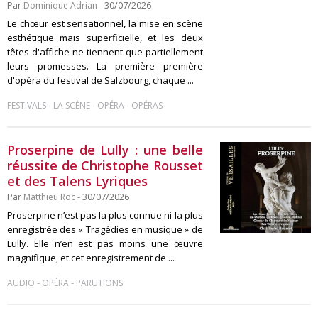
Par
Dominique Adrian
- 30/07/2026
Le chœur est sensationnel, la mise en scène
esthétique mais superficielle, et les deux
têtes d'affiche ne tiennent que partiellement
leurs promesses. La première première
d'opéra du festival de Salzbourg, chaque ...
-
-
-
FESTIVALS
LA SCÈNE
OPÉRA
OPÉRAS
Proserpine de Lully : une belle
réussite de Christophe Rousset
et des Talens Lyriques
Par
Matthieu Roc
- 30/07/2026
Proserpine n’est pas la plus connue ni la plus
enregistrée des « Tragédies en musique » de
Lully. Elle n’en est pas moins une œuvre
magnifique, et cet enregistrement de ...
-
-
AUDIO
OPÉRA
PARUTIONS