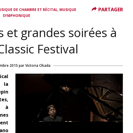
PARTAGER
PARTAGER
,
SIQUE DE CHAMBRE ET RÉCITAL
MUSIQUE
SYMPHONIQUE
s et grandes soirées à
lassic Festival
embre 2015
par
Victoria Okada
cal
 la
epin
tes,
e à
nes
ment
iano