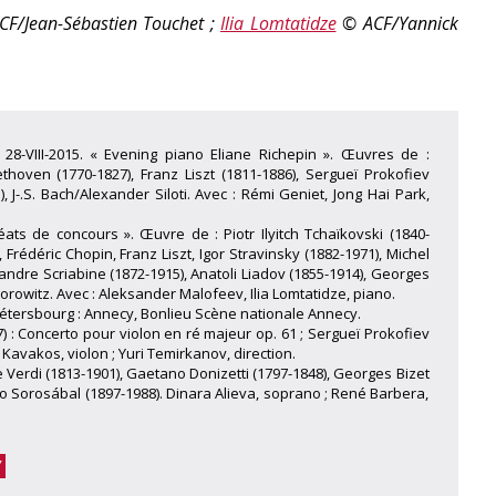
F/Jean-Sébastien Touchet ;
Ilia Lomtatidze
© ACF/Yannick
28-VIII-2015. « Evening piano Eliane Richepin ». Œuvres de :
thoven (1770-1827), Franz Liszt (1811-1886), Sergueï Prokofiev
 J-.S. Bach/Alexander Siloti. Avec : Rémi Geniet, Jong Hai Park,
ats de concours ». Œuvre de : Piotr Ilyitch Tchaïkovski (1840-
v, Frédéric Chopin, Franz Liszt, Igor Stravinsky (1882-1971), Michel
xandre Scriabine (1872-1915), Anatoli Liadov (1855-1914), Georges
Horowitz. Avec : Aleksander Malofeev, Ilia Lomtatidze, piano.
étersbourg : Annecy, Bonlieu Scène nationale Annecy.
) : Concerto pour violon en ré majeur op. 61 ; Sergueï Prokofiev
s Kavakos, violon ; Yuri Temirkanov, direction.
Verdi (1813-1901), Gaetano Donizetti (1797-1848), Georges Bizet
lo Sorosábal (1897-1988). Dinara Alieva, soprano ; René Barbera,
Y