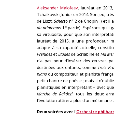
Aleksander Malofeev
, lauréat en 2013
Tchaïkovski Junior en 2014. Son jeu, très 
de Liszt,
Scherzo
n° 2 de Chopin…) et il 
du printemps
1
partie). Espérons qu’il 
re
sa virtuosité, pour que son interprétat
lauréat de 2015, a une profondeur mu
adapté à sa capacité actuelle, constit
Préludes
et
Études
de Scriabine et
Ma Mère
n’a pas peur d’insérer des œuvres pe
destinées aux enfants, comme
Trois Pr
piano
du compositeur et pianiste frança
petit chantre de poésie ; mais il n’oubli
pianistiques en interprétant – avec que
Marche de
Rákóczi
, tous les deux arr
l’évolution attirera plus d’un mélomane a
Deux soirées avec l’
Orchestre philhar