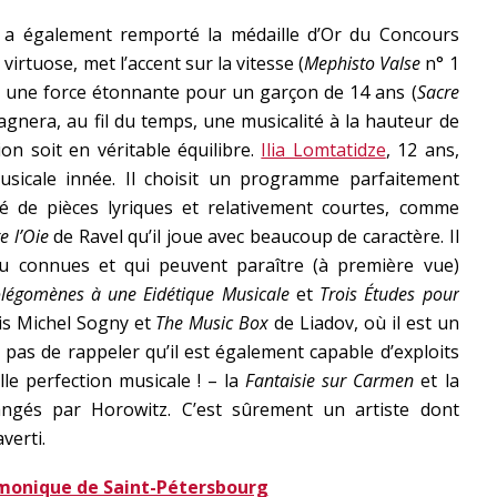
, a également remporté la médaille d’Or du Concours
virtuose, met l’accent sur la vitesse (
Mephisto Valse
n° 1
a une force étonnante pour un garçon de 14 ans (
Sacre
gagnera, au fil du temps, une musicalité à la hauteur de
ion soit en véritable équilibre.
Ilia Lomtatidze
, 12 ans,
sicale innée. Il choisit un programme parfaitement
ué de pièces lyriques et relativement courtes, comme
 l’Oie
de Ravel qu’il joue avec beaucoup de caractère. Il
u connues et qui peuvent paraître (à première vue)
olégomènes à une Eidétique Musicale
et
Trois Études pour
is Michel Sogny et
The Music Box
de Liadov, où il est un
e pas de rappeler qu’il est également capable d’exploits
lle perfection musicale ! – la
Fantaisie sur Carmen
et la
angés par Horowitz. C’est sûrement un artiste dont
verti.
monique de Saint-Pétersbourg