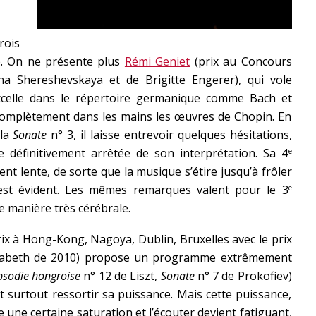
rois
ée. On ne présente plus
Rémi Geniet
(prix au Concours
na Shereshevskaya et de Brigitte Engerer), qui vole
excelle dans le répertoire germanique comme Bach et
complètement dans les mains les œuvres de Chopin. En
 la
Sonate
n° 3, il laisse entrevoir quelques hésitations,
e définitivement arrêtée de son interprétation. Sa 4
e
nt lente, de sorte que la musique s’étire jusqu’à frôler
 est évident. Les mêmes remarques valent pour le 3
e
de manière très cérébrale.
ix à Hong-Kong, Nagoya, Dublin, Bruxelles avec le prix
isabeth de 2010) propose un programme extrêmement
sodie hongroise
n° 12 de Liszt,
Sonate
n° 7 de Prokofiev)
it surtout ressortir sa puissance. Mais cette puissance,
e une certaine saturation et l’écouter devient fatiguant,