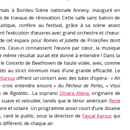
mais à Bonlieu Scène nationale Annecy, inauguré en
de travaux de rénovation. Cette salle sans balcon de
stique, confère au festival, grâce à sa scène assez
nt l’exécution d’œuvres avec grand orchestre et chœur.
t de cet espace pour
Roméo et Juliette
de Prokofiev dont
iens. Ceux-ci connaissent l’œuvre par cœur, la musique
le même résultat aurait été donné à entendre ! Dans la
 le
Concerto
de Beethoven de haute volée, avec, comme
ités au strict minimum mais d’une grande efficacité. Le
 Karoui
offrent un concert avec des
tubes
d’opéra : « Ah
Je crois entendre encore » du
Pêcheur de Perles
, « Vissi
 » de
Rigoletto
… La soprano
Dinara Alieva
, originaire de
x suave et veloutée, tandis que le ténor américain
René
laire et solaire. Un programme assez court d’une dizaine
 ravit le public, sous la direction de
Fayçal Karoui
qui
s différent, de chaque air.