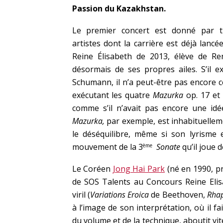
Passion du Kazakhstan.
Le premier concert est donné par t
artistes dont la carrière est déjà lanc
Reine Élisabeth de 2013, élève de Re
désormais de ses propres ailes. S’il 
Schumann, il n’a peut-être pas encore 
exécutant les quatre
Mazurka
op. 17 et
comme s’il n’avait pas encore une idé
Mazurka,
par exemple, est inhabituelleme
le déséquilibre, même si son lyrisme
mouvement de la 3
Sonate
qu’il joue 
ème
Le Coréen
Jong Hai Park
(né en 1990, pr
de SOS Talents au Concours Reine El
viril (
Variations Eroica
de Beethoven,
Rhap
à l’image de son interprétation, où il fa
du volume et de la technique, aboutit vit