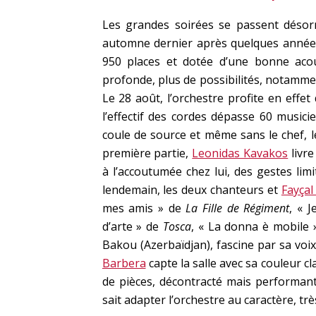
Les grandes soirées se passent désor
automne dernier après quelques années 
950 places et dotée d’une bonne acou
profonde, plus de possibilités, notamme
Le 28 août, l’orchestre profite en effe
l’effectif des cordes dépasse 60 music
coule de source et même sans le chef, 
première partie,
Leonidas Kavakos
livre
à l’accoutumée chez lui, des gestes lim
lendemain, les deux chanteurs et
Fayçal
mes amis » de
La Fille de Régiment
, « 
d’arte » de
Tosca
, « La donna è mobile
Bakou (Azerbaïdjan), fascine par sa voi
Barbera
capte la salle avec sa couleur c
de pièces, décontracté mais performant,
sait adapter l’orchestre au caractère, trè