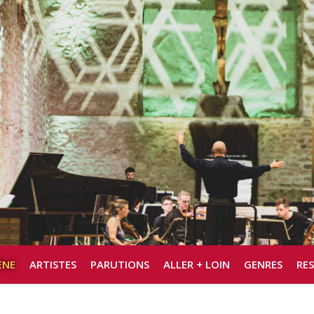
ÈNE
ARTISTES
PARUTIONS
ALLER + LOIN
GENRES
RE