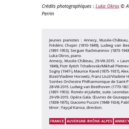
Crédits photographiques :
Luka Okros
© AC
Perrin
Jeunes pianistes : Annecy, Musée-Château, 
Frédéric Chopin (1810-1849), Ludwig van Bee
(1891-1953), Sergueï Rachmaninov (1873-1943),
Luka Okros, piano.
Annecy, Musée-Château, 29-VIII-2015. « Lauré
1849), Piotr Ilyitch Tchaïkovski/Mikhaïl Pletne
Sogny (1947-), Maurice Ravel (1875-1937), Ale
Bizet/Vladimir Horowitz, Franz Liszt/Vladimir 
Soirées Orchestre Philharmonique de Saint-P
28-VIII-2015. Ludwig van Beethoven (1770-1827
(1891-1953) : Roméo et Juliette, suite. Leonida
29-VIII-2015. Opéra Gala. Œuvres de Giuseppe 
(1838-1875), Giacomo Puccini (1848-1924), Pab
ténor ; Fayçal Karoui, direction.
FRANCE
AUVERGNE-RHÔNE-ALPES
ANNEC