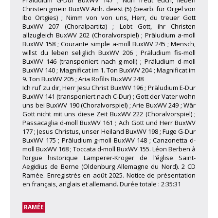
Präludium G-Dur BuxWV 147 ; Nun freut euch, lieben
Christen gmein BuxWV Anh. deest (5) (bearb. für Orgel von
Ibo Ortgies) ; Nimm von von uns, Herr, du treuer Gott
BuxWV 207 (Choralpartita) ; Lobt Gott, ihr Christen
allzugleich BuxWV 202 (Choralvorspiel) ; Präludium a-moll
BuxWV 158 ; Courante simple a-moll BuxWV 245 ; Mensch,
willst du leben seliglich BuxWV 206 ; Präludium fis-moll
BuxWV 146 (transponiert nach g-moll) ; Präludium d-moll
BuxWV 140 ; Magnificat im 1. Ton BuxWV 204 ; Magnificat im
9. Ton BuxWV 205 ; Aria Rofilis BuxWV 248
Ich ruf zu dir, Herr Jesu Christ BuxWV 196 ; Präludium E-Dur
BuxWV 141 (transponiert nach C-Dur) ; Gott der Vater wohn
uns bei BuxWV 190 (Choralvorspiel) ; Arie BuxWV 249 ; Wär
Gott nicht mit uns diese Zeit BuxWV 222 (Choralvorspiel) ;
Passacaglia d-moll BuxWV 161 ; Ach Gott und Herr BuxWV
177 ; Jesus Christus, unser Heiland BuxWV 198 ; Fuge G-Dur
BuxWV 175 ; Präludium g-moll BuxWV 148 ; Canzonetta d-
moll BuxWV 168 ; Toccata d-moll BuxWV 155. Léon Berben à
l’orgue historique Lamperer-Kröger de l’église Saint-
Aegidius de Berne (Oldenburg Allemagne du Nord). 2 CD
Ramée. Enregistrés en août 2025. Notice de présentation
en français, anglais et allemand. Durée totale : 2:35:31
RAMÉE