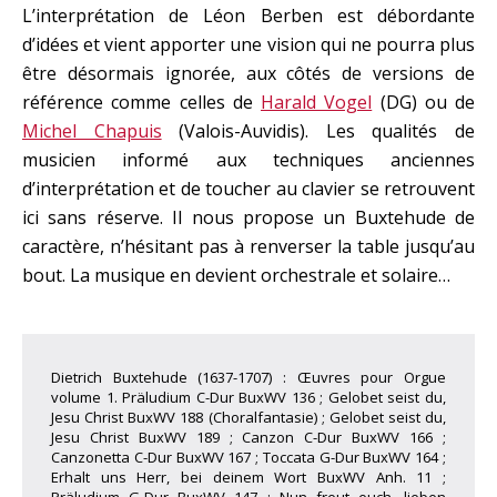
L’interprétation de Léon Berben est débordante
d’idées et vient apporter une vision qui ne pourra plus
être désormais ignorée, aux côtés de versions de
référence comme celles de
Harald Vogel
(DG) ou de
Michel Chapuis
(Valois-Auvidis). Les qualités de
musicien informé aux techniques anciennes
d’interprétation et de toucher au clavier se retrouvent
ici sans réserve. Il nous propose un Buxtehude de
caractère, n’hésitant pas à renverser la table jusqu’au
bout. La musique en devient orchestrale et solaire…
Dietrich Buxtehude (1637-1707) : Œuvres pour Orgue
volume 1. Präludium C-Dur BuxWV 136 ; Gelobet seist du,
Jesu Christ BuxWV 188 (Choralfantasie) ; Gelobet seist du,
Jesu Christ BuxWV 189 ; Canzon C-Dur BuxWV 166 ;
Canzonetta C-Dur BuxWV 167 ; Toccata G-Dur BuxWV 164 ;
Erhalt uns Herr, bei deinem Wort BuxWV Anh. 11 ;