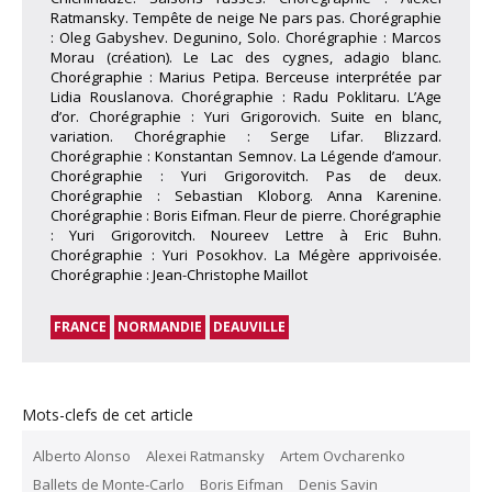
Ratmansky. Tempête de neige Ne pars pas. Chorégraphie
: Oleg Gabyshev. Degunino, Solo. Chorégraphie : Marcos
Morau (création). Le Lac des cygnes, adagio blanc.
Chorégraphie : Marius Petipa. Berceuse interprétée par
Lidia Rouslanova. Chorégraphie : Radu Poklitaru. L’Age
d’or. Chorégraphie : Yuri Grigorovich. Suite en blanc,
variation. Chorégraphie : Serge Lifar. Blizzard.
Chorégraphie : Konstantan Semnov. La Légende d’amour.
Chorégraphie : Yuri Grigorovitch. Pas de deux.
Chorégraphie : Sebastian Kloborg. Anna Karenine.
Chorégraphie : Boris Eifman. Fleur de pierre. Chorégraphie
: Yuri Grigorovitch. Noureev Lettre à Eric Buhn.
Chorégraphie : Yuri Posokhov. La Mégère apprivoisée.
Chorégraphie : Jean-Christophe Maillot
FRANCE
NORMANDIE
DEAUVILLE
Mots-clefs de cet article
Alberto Alonso
Alexei Ratmansky
Artem Ovcharenko
Ballets de Monte-Carlo
Boris Eifman
Denis Savin