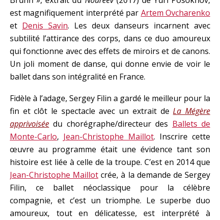
Bruhn », extrait du
Noureev
(2017) de Yuri Posokhov,
est magnifiquement interprété par
Artem Ovcharenko
et
Denis Savin
. Les deux danseurs incarnent avec
subtilité l’attirance des corps, dans ce duo amoureux
qui fonctionne avec des effets de miroirs et de canons.
Un joli moment de danse, qui donne envie de voir le
ballet dans son intégralité en France.
Fidèle à l’adage, Sergey Filin a gardé le meilleur pour la
fin et clôt le spectacle avec un extrait de
La Mégère
apprivoisée
du chorégraphe/directeur des
Ballets de
Monte-Carlo
,
Jean-Christophe Maillot
. Inscrire cette
œuvre au programme était une évidence tant son
histoire est liée à celle de la troupe. C’est en 2014 que
Jean-Christophe Maillot
crée, à la demande de Sergey
Filin, ce ballet néoclassique pour la célèbre
compagnie, et c’est un triomphe. Le superbe duo
amoureux, tout en délicatesse, est interprété à