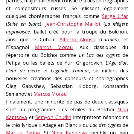
parties, majoritairement consacré à des chorégraphes
et compositeurs russes. Se glissent également
quelques chorégraphes français comme
Serge Lifar
(
Suite en blanc
),
Jean-Christophe Maillot
(
La Mégère
apprivoisée,
ballet créé pour la troupe du Bolchoï),
ainsi que le Cubain
Alberto Alonso
(
Carmen
), et
l’Espagnol
Marcos Morau
. Aux classiques du
répertoire du Bolchoï comme
Le Lac des cygnes
de
Petipa ou les ballets de Yuri Grigorovich,
L’Age d’or
,
Fleur de pierre
et
Légende d’amour
, se mêlent des
nouvelles créations des danseurs et chorégraphes
Oleg Gabyshev, Sebastian Kloborg, Konstantin
Semenov et
Marcos Morau
.
Finalement, une minorité de pas de deux classiques
sont au programme. Les étoiles du Bolchoï
Nina
Kaptsova
et
Semyon Chudin
interprètent néanmoins
le très lyrique « Adage en Blanc » du
Lac des cygnes
de
Marius Petipa
. Si
Nina Kaptsova
semble un peu