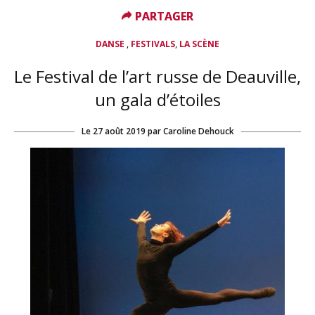
PARTAGER
PARTAGER
,
,
DANSE
FESTIVALS
LA SCÈNE
Le Festival de l’art russe de Deauville,
un gala d’étoiles
Le
27 août 2019
par
Caroline Dehouck