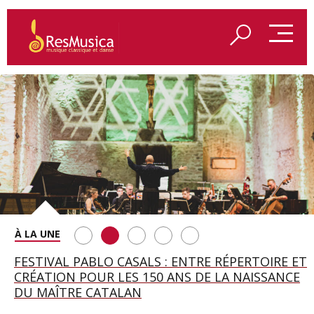
SAINT FRANÇOIS D’ASSISE À SALZBOURG, UNE
FESTIVAL PABLO CASALS : ENTRE RÉPERTOIRE ET
A BAYREUTH, LE 150E ANNIVERSAIRE DU RING
BETSY JOLAS FÊTE SON CENTIÈME
GEORGE BENJAMIN : « MES PARENTS AVAIENT
SOIRÉE IMMENSE PORTÉE PAR ROMEO
CRÉATION POUR LES 150 ANS DE LA NAISSANCE
WAGNÉRIEN GÉNÉRÉ PAR L’IA
ANNIVERSAIRE
CETTE EXIGENCE DE L’OBJET CISELÉ »
CASTELLUCCI ET MAXIME PASCAL
DU MAÎTRE CATALAN