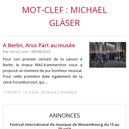
MOT-CLEF : MICHAEL
GLÄSER
A Berlin, Arvo Pärt au musée
Par
Hervé Catin
- 09/09/2015
Pour son premier concert de la saison à
Berlin, le chœur RIAS-Kammerchor nous a
proposé un moment de pur bonheur musical.
Pour cette première date également de la
série Forumkonzert, qui ...
-
-
CONCERTS
LA SCÈNE
MUSIQUE D'ENSEMBLE
ANNONCES
Festival International de musique de Wissembourg du 15 au
30 août