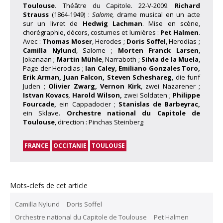
Toulouse.
Théâtre du Capitole. 22-V-2009.
Richard
Strauss
(1864-1949) :
Salome,
drame musical en un acte
sur un livret de
Hedwig Lachman
. Mise en scène,
chorégraphie, décors, costumes et lumières :
Pet Halmen
.
Avec :
Thomas Moser
, Herodes ;
Doris Soffel
, Herodias ;
Camilla Nylund
, Salome ;
Morten Franck Larsen
,
Jokanaan ;
Martin Mühle
, Narraboth ;
Silvia de la Muela
,
Page der Herodias ;
Ian Caley, Emiliano Gonzales Toro,
Erik Arman, Juan Falcon, Steven Scheshareg
, die funf
Juden ;
Olivier Zwarg, Vernon Kirk
, zwei Nazarener ;
Istvan Kovacs
,
Harold Wilson,
zwei Soldaten ;
Philippe
Fourcade,
ein Cappadocier ;
Stanislas de Barbeyrac,
ein Sklave.
Orchestre national du Capitole de
Toulouse
, direction : Pinchas Steinberg
FRANCE
OCCITANIE
TOULOUSE
Mots-clefs de cet article
Camilla Nylund
Doris Soffel
Orchestre national du Capitole de Toulouse
Pet Halmen