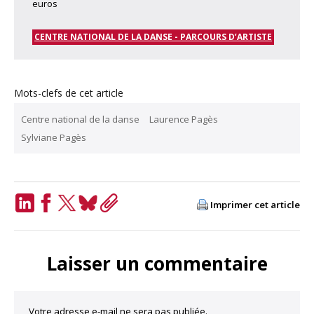
euros
CENTRE NATIONAL DE LA DANSE - PARCOURS D’ARTISTE
Mots-clefs de cet article
Centre national de la danse
Laurence Pagès
Sylviane Pagès
Imprimer cet article
LinkedIn
Facebook
Twitter
Bluesky
Copy
Link
Laisser un commentaire
Votre adresse e-mail ne sera pas publiée.