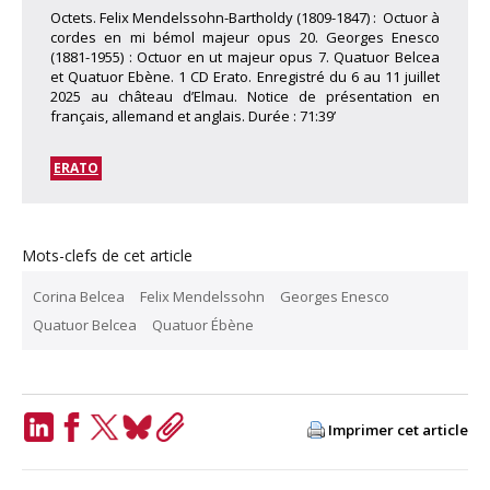
Octets. Felix Mendelssohn-Bartholdy (1809-1847) : Octuor à
cordes en mi bémol majeur opus 20. Georges Enesco
(1881-1955) : Octuor en ut majeur opus 7. Quatuor Belcea
et Quatuor Ebène. 1 CD Erato. Enregistré du 6 au 11 juillet
2025 au château d’Elmau. Notice de présentation en
français, allemand et anglais. Durée : 71:39’
ERATO
Mots-clefs de cet article
Corina Belcea
Felix Mendelssohn
Georges Enesco
Quatuor Belcea
Quatuor Ébène
Imprimer cet article
LinkedIn
Facebook
Twitter
Bluesky
Copy
Link