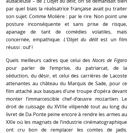
audacieuse – de
L’Objet du délit
, on se demandait bien
par quel biais la réalisatrice française avait pu traiter
son sujet. Comme Molière : par le rire. Non point une
posture inconséquente et sans prise de risque,
apanage de tant de comédies volatiles, mais
concernée, empathique.
L’Objet du délit
est un film
réussi : ouf !
Quels meilleurs cadres que celui des
Noces de Figaro
pour parler de l’emprise, du patriarcat, de la
séduction, du désir, et celui des carrières de Lacoste
attenantes au château du Marquis de Sade, pour ce
film attaché aux basques d’une troupe d’opéra devant
monter l’immarcescible chef-d’œuvre mozartien. Le
droit de cuissage du XVIIIe vilipendé tout au long du
livret de Da Ponte peine encore à rendre les armes au
XXIe où les magnats de l’industrie cinématographique
ont cru bon de remplacer les comtes de jadis.