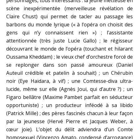
personnages, tous intéressants : la jeune metteuse en
scène inexpérimentée (merveilleuse révélation de
Claire Chust) qui permet de tacler au passage les
barbons du monde lyrique (« à l’opéra on choisit des
gens qui n’y connaissent rien ») ; l’assistante
attentionnée (très juste Lucie Gallo) ; le régisseur
découvrant le monde de l’opéra (touchant et hilarant
Oussama Kheddam) ; le vieux chef d’orchestre forcé de
se replonger dans son passé amoureux (Daniel
Auteuil crédible et patelin à souhait) ; un Chérubin
noir (Eye Haïdara, à vif) ; une Comtesse-diva ultra-
lucide, même sur elle (Agnès Joui, qui d’autre ?) ; un
Figaro bellâtre (Maxime Pambet parfait en séducteur
opportuniste) ; un producteur inféodé à sa libido
(Patrick Mille) ; des pères fascinés chacun à leur façon
par la jeunesse (Hervé Pierre et Jacques Weber, à
cœur joie). L’objet du délit adviendra d’un Comte
homosexuel (Vincenzo Amato, condensé d’arrogance)