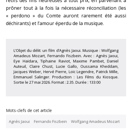
rétifs des fins heureuses à tout prix, en parvenant à
prôner tout à la fois la nécessaire réconciliation (les
« perdono » du Comte auront rarement été aussi
déchirants) et l’amour éperdu de la musique.
L’Objet du délit: un film d’Agnès Jaoui. Musique : Wolfgang
Amadeus Mozart, Fernando Fiszbein. Avec : Agnès Jaoui,
Eye Haïdara, Tiphaine Raviot, Maxime Pambet, Daniel
Auteuil, Claire Chust, Lucie Gallo, Oussama Kheddam,
Jacques Weber, Hervé Pierre, Loïc Legendre, Patrick Mille,
Emmanuel Salinger. Production : Les Films du Kiosque.
Sortie le 27 mai 2026. Format : 2.35. Durée : 133:00
Mots-clefs de cet article
Agnès Jaoui
Fernando Fiszbein
Wolfgang Amadeus Mozart