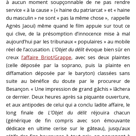
à aucun moment soupçonnable de ne pas rendre
service « à la cause » (« haine du patriarcat » et « haine
du masculin » ne sont « pas la même chose », rappelle
Agnès Jaoui) même quand le film appuie sur tout ce
qui clive, de la présomption d’innocence mise à mal
aujourd’hui par les tribunaux « populaires » au mobile
réel de l’accusation.
L’Objet du délit
évoque bien sûr en
creux
l’affaire Briot/Grappe
, avec ses deux plaintes
(celle déposée par la soprano, puis la plainte en
diffamation déposée par le baryton) classées sans
suite au bénéfice du doute par le procureur de
Besançon. « Une impression de grand gâchis » lâchera
ce dernier. Deux heures après sa piquante ouverture,
et aux antipodes de celui qui a conclu ladite affaire, le
long finale de
L’Objet du délit
réjouira chacun
(générique de fin compris avec son émouvante
dédicace en ultime cerise sur le gâteau), jusqu’aux