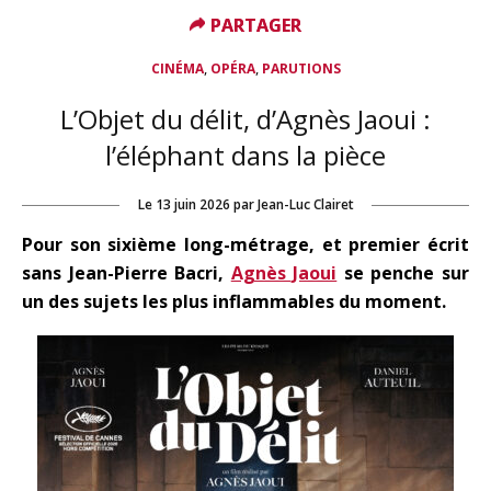
PARTAGER
PARTAGER
,
,
CINÉMA
OPÉRA
PARUTIONS
L’Objet du délit, d’Agnès Jaoui :
l’éléphant dans la pièce
Le
13 juin 2026
par
Jean-Luc Clairet
Pour son sixième long-métrage, et premier écrit
sans Jean-Pierre Bacri,
Agnès Jaoui
se penche sur
un des sujets les plus inflammables du moment.