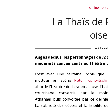
,
OPÉRA
PAR
La Thaïs de 
oise
Le
22 avri
Anges déchus, les personnages de
Th
modernité convaincante au Théâtre d
C’est avec une certaine ironie que 
metteur en scène
Peter Konwitsch
aborde l’histoire de la scandaleuse Thaï
courtisane convertie par le moi
Athanaël puis convoitée par ce dernie
La sobriété des décors et la lisibilité d