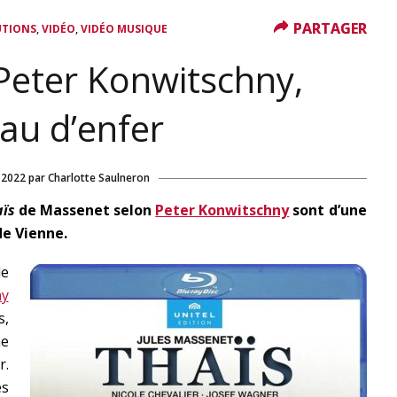
PARTAGER
PARTAGER
,
,
UTIONS
VIDÉO
VIDÉO MUSIQUE
Peter Konwitschny,
au d’enfer
l 2022
par
Charlotte Saulneron
aïs
de Massenet selon
Peter Konwitschny
sont d’une
e Vienne.
le
ny
s,
ne
r.
es