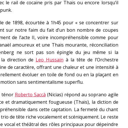
 le rail de cocaïne pris par Thaïs ou encore lorsqu’il
 punk.
elle de 1898, écourtée à 1h45 pour « se concentrer sur
ssant sur notre faim du fait d’un bon nombre de coupes
ment de l’acte II, voire incompréhensible comme pour
anaël amoureux et une Thaïs mourante, réconciliation
enberg ne sort pas son épingle du jeu même si la
 la direction de
Leo Hussain
à la tête de l’Orchestre
ne de caractère, offrant une chaleur et une intensité à
rellement évoluer en toile de fond ou en la plaçant en
’émotion sans sentimentalisme superflu.
du ténor
Roberto Saccà
(Nicias) répond au soprano agile
ce et dramatiquement fougueuse (Thaïs), la diction de
mpréhensible dans cette captation. La fermeté du chant
trio de tête riche vocalement et scéniquement. Le reste
me vocal et théâtral des rôles principaux pour dépeindre