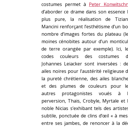
costumes permet à
Peter Konwitsch
d’aborder ce drame dans son essence 
plus pure, la réalisation de Tizia
Mancini renforçant l’esthétisme d’un b
nombre d’images fortes du plateau (l
moines cénobites autour d’un monticu
de terre orangée par exemple). Ici, l
codes couleurs des costumes d
Johannes Leiacker sont inversées : d
ailes noires pour l’austérité religieuse 
la pureté chrétienne, des ailes blanch
et des plumes de couleurs pour l
autres protagonistes voués à l
perversion, Thaïs, Crobyle, Myrtale et 
noble Nicias s’exhibant tels des artist
subtile, ponctuée de clins d’œil « à m
entre ses jambes, de renoncer à la déc