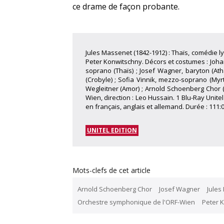
ce drame de façon probante.
Jules Massenet (1842-1912) : Thaïs, comédie lyr
Peter Konwitschny. Décors et costumes : Johan
soprano (Thaïs) ; Josef Wagner, baryton (Atha
(Crobyle) ; Sofia Vinnik, mezzo-soprano (Myr
Wegleitner (Amor) ; Arnold Schoenberg Chor 
Wien, direction : Leo Hussain. 1 Blu-Ray Unite
en français, anglais et allemand. Durée : 111:
UNITEL EDITION
Mots-clefs de cet article
Arnold Schoenberg Chor
Josef Wagner
Jules
Orchestre symphonique de l'ORF-Wien
Peter 