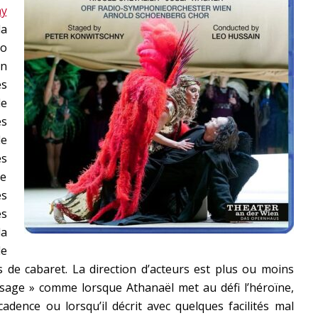
ny
la
no
on
es
le
es
e
es
de
es
es
a
le
es de cabaret. La direction d’acteurs est plus ou moins
essage » comme lorsque Athanaël met au défi l’héroïne,
adence ou lorsqu’il décrit avec quelques facilités mal