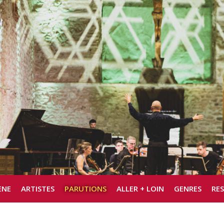
ÈNE
ARTISTES
PARUTIONS
ALLER + LOIN
GENRES
RE