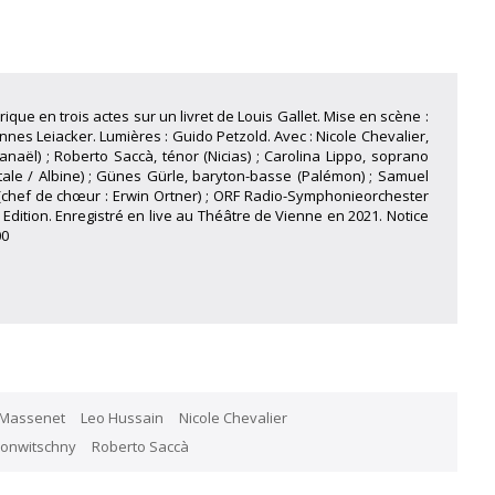
ique en trois actes sur un livret de Louis Gallet. Mise en scène :
nes Leiacker. Lumières : Guido Petzold. Avec : Nicole Chevalier,
naël) ; Roberto Saccà, ténor (Nicias) ; Carolina Lippo, soprano
tale / Albine) ; Günes Gürle, baryton-basse (Palémon) ; Samuel
(chef de chœur : Erwin Ortner) ; ORF Radio-Symphonieorchester
l Edition. Enregistré en live au Théâtre de Vienne en 2021. Notice
00
 Massenet
Leo Hussain
Nicole Chevalier
Konwitschny
Roberto Saccà