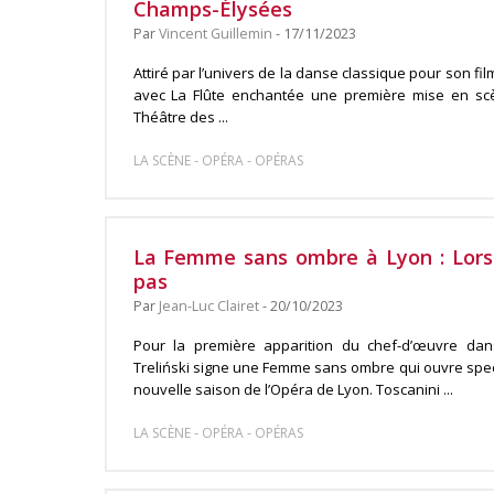
Champs-Élysées
Par
Vincent Guillemin
- 17/11/2023
Attiré par l’univers de la danse classique pour son fil
avec La Flûte enchantée une première mise en sc
Théâtre des ...
-
-
LA SCÈNE
OPÉRA
OPÉRAS
La Femme sans ombre à Lyon : Lorsq
pas
Par
Jean-Luc Clairet
- 20/10/2023
Pour la première apparition du chef-d’œuvre dan
Treliński signe une Femme sans ombre qui ouvre spec
nouvelle saison de l’Opéra de Lyon. Toscanini ...
-
-
LA SCÈNE
OPÉRA
OPÉRAS