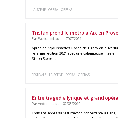
-
-
LA SCÈNE
OPÉRA
OPÉRAS
Tristan prend le métro à Aix en Prov
Par
Patrice Imbaud
- 17/07/2021
Après de réjouissantes Noces de Figaro en ouverture
referme l’édition 2021 avec une calamiteuse mise en 
Simon Stone, ...
-
-
-
FESTIVALS
LA SCÈNE
OPÉRA
OPÉRAS
Entre tragédie lyrique et grand opéra
Par
Andreas Laska
- 02/05/2019
Trois ans après sa résurrection concertante à Paris,