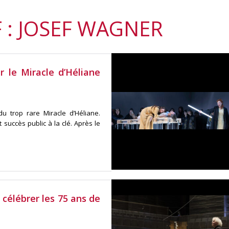
 : JOSEF WAGNER
r le Miracle d’Héliane
u trop rare Miracle d’Héliane.
 succès public à la clé. Après le
célébrer les 75 ans de