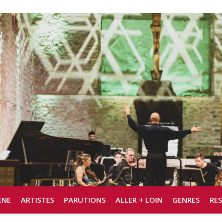
ÈNE
ARTISTES
PARUTIONS
ALLER + LOIN
GENRES
RE