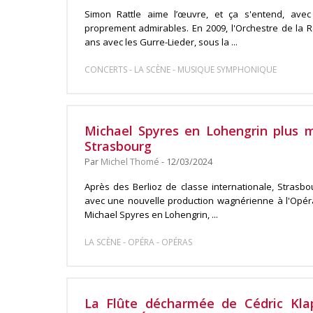
Simon Rattle aime l’œuvre, et ça s'entend, ave
proprement admirables. En 2009, l'Orchestre de la R
ans avec les Gurre-Lieder, sous la ...
-
-
CONCERTS
LA SCÈNE
MUSIQUE SYMPHONIQUE
Michael Spyres en Lohengrin plus m
Strasbourg
Par
Michel Thomé
- 12/03/2024
Après des Berlioz de classe internationale, Strasb
avec une nouvelle production wagnérienne à l'Opéra
Michael Spyres en Lohengrin, ...
-
-
LA SCÈNE
OPÉRA
OPÉRAS
La Flûte décharmée de Cédric Kla