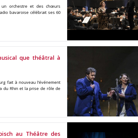
c un orchestre et des chœurs
adio bavaroise célébrait ses 60
usical que théâtral à
ourg fait à nouveau l’événement
 du Rhin et la prise de rôle de
pisch au Théâtre des