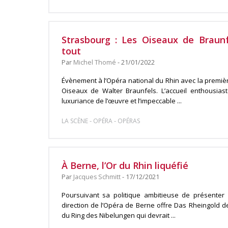
Strasbourg : Les Oiseaux de Braun
tout
Par
Michel Thomé
- 21/01/2022
Évènement à l’Opéra national du Rhin avec la premiè
Oiseaux de Walter Braunfels. L’accueil enthousiast
luxuriance de l’œuvre et l’impeccable ...
-
-
LA SCÈNE
OPÉRA
OPÉRAS
À Berne, l’Or du Rhin liquéfié
Par
Jacques Schmitt
- 17/12/2021
Poursuivant sa politique ambitieuse de présenter
direction de l’Opéra de Berne offre Das Rheingold d
du Ring des Nibelungen qui devrait ...