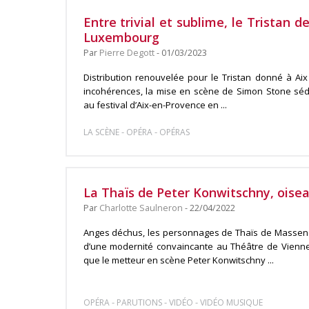
Entre trivial et sublime, le Tristan
Luxembourg
Par
Pierre Degott
- 01/03/2023
Distribution renouvelée pour le Tristan donné à Ai
incohérences, la mise en scène de Simon Stone sédu
au festival d’Aix-en-Provence en ...
-
-
LA SCÈNE
OPÉRA
OPÉRAS
La Thaïs de Peter Konwitschny, oisea
Par
Charlotte Saulneron
- 22/04/2022
Anges déchus, les personnages de Thaïs de Massene
d’une modernité convaincante au Théâtre de Vienne.
que le metteur en scène Peter Konwitschny ...
-
-
-
OPÉRA
PARUTIONS
VIDÉO
VIDÉO MUSIQUE