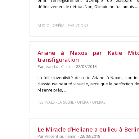
enfin l’enregistrement d’Olimpie de Gaspare S
définitivement le détour. Non, Olimpie ne fut jamais ...
-
-
AUDIO
OPÉRA
PARUTIONS
Ariane à Naxos par Katie Mitc
transfiguration
Par
Jean-Luc Clairet
- 22/07/2018
La folle inventivité de cette Ariane à Naxos, son in
classieuse beauté visuelle, ainsi que la perfection de
réserve près, ...
-
-
-
FESTIVALS
LA SCÈNE
OPÉRA
OPÉRAS
Le Miracle d’Heliane a eu lieu à Berli
Par
Vincent Guillemin
- 23/03/2018