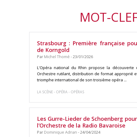
MOT-CLEF
Strasbourg : Première française pou
de Korngold
Par
Michel Thomé
- 23/01/2026
L'Opéra national du Rhin propose la découverte d
Orchestre rutilant, distribution de format approprié et
triomphe international de son troisième opéra ...
-
-
LA SCÈNE
OPÉRA
OPÉRAS
Les Gurre-Lieder de Schoenberg pour 
l’Orchestre de la Radio Bavaroise
Par
Dominique Adrian
- 24/04/2024