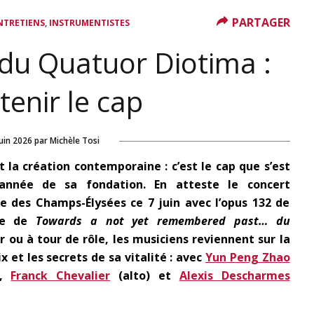
PARTAGER
,
NTRETIENS
INSTRUMENTISTES
 du Quatuor Diotima :
enir le cap
juin 2026
par
Michèle Tosi
t la création contemporaine : c’est le cap que s’est
année de sa fondation. En atteste le concert
re des Champs-Élysées ce 7 juin avec l’opus 132 de
ise de
Towards a not yet remembered past… du
 ou à tour de rôle, les musiciens reviennent sur la
x et les secrets de sa vitalité : avec
Yun Peng Zhao
),
Franck Chevalier
(alto) et
Alexis Descharmes