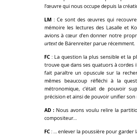
l’œuvre qui nous occupe depuis la créat
LM
: Ce sont des œuvres qui recouvre
mémoire les lectures des Lasalle et Ko
avions à cœur d’en donner notre propre 
urtext
de Bärenreiter parue récemment.
FC
: La question la plus sensible et la 
trouve que dans ses quatuors à cordes il
fait paraître un opuscule sur la rec
mêmes beaucoup réfléchi à la questi
métronomique, c’était de pouvoir su
précision et ainsi de pouvoir unifier so
AD :
Nous avons voulu relire la partition
compositeur…
FC
: … enlever la poussière pour garder l