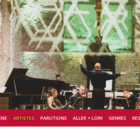
ÈNE
ARTISTES
PARUTIONS
ALLER + LOIN
GENRES
RE