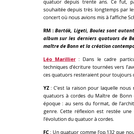
quatuor depuis trente ans. Ce fut, pa
souhaitée depuis très longtemps par les 
concert où nous avions mis à l’affiche S
RM :
Bartók, Ligeti, Boulez sont autant
album sur les derniers quatuors de B
maître de Bonn et la création contempo
Léo Marillier
: Dans le cadre partic
techniques d’écriture tournées vers l’av
ces quatuors resteraient pour toujours
YZ
: C’est la raison pour laquelle nous
quatuors à cordes du Maître de Bonn qu
époque : au sens du format, de l’archit
genre. Cette réflexion est restée un
l’évolution du quatuor à cordes.
FC
: Un quatuor comme l’op.132 que nous 