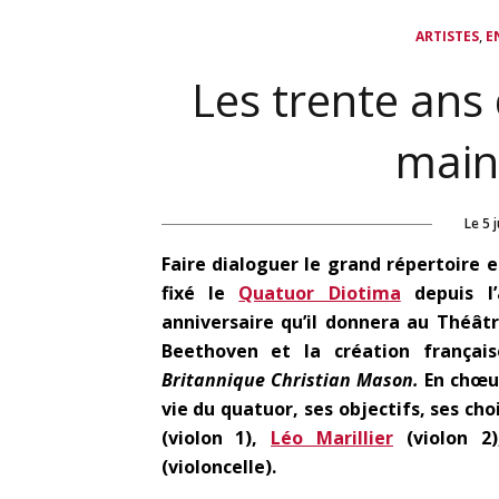
,
ARTISTES
E
Les trente ans
maint
Le
5 
Faire dialoguer le grand répertoire e
fixé le
Quatuor Diotima
depuis l’
anniversaire qu’il donnera au Théât
Beethoven et la création frança
Britannique Christian Mason.
En chœur
vie du quatuor, ses objectifs, ses choi
(violon 1),
Léo Marillier
(violon 2
(violoncelle).