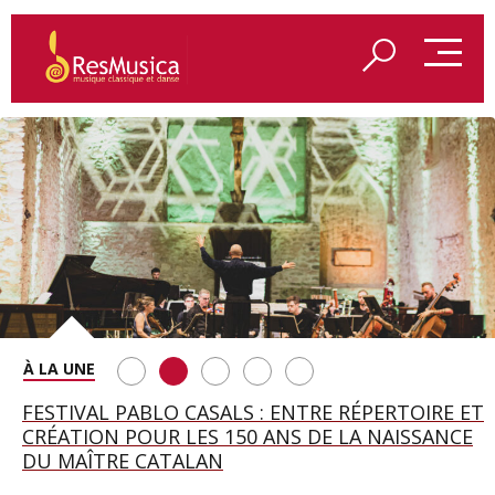
SAINT FRANÇOIS D’ASSISE À SALZBOURG, UNE
FESTIVAL PABLO CASALS : ENTRE RÉPERTOIRE ET
A BAYREUTH, LE 150E ANNIVERSAIRE DU RING
BETSY JOLAS FÊTE SON CENTIÈME
GEORGE BENJAMIN : « MES PARENTS AVAIENT
SOIRÉE IMMENSE PORTÉE PAR ROMEO
CRÉATION POUR LES 150 ANS DE LA NAISSANCE
WAGNÉRIEN GÉNÉRÉ PAR L’IA
ANNIVERSAIRE
CETTE EXIGENCE DE L’OBJET CISELÉ »
CASTELLUCCI ET MAXIME PASCAL
DU MAÎTRE CATALAN