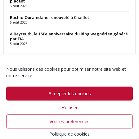
placent
6 août 2026
Rachid Ouramdane renouvelé à Chaillot
6 août 2026
À Bayreuth, le 150e anniversaire du Ring wagnérien généré
par l’IA
5 août 2026
Nous utilisons des cookies pour optimiser notre site web et
notre service.
Contact
Qui sommes-nous ?
Équipe
Newsletter
Annonces
Crédits & Mentions
Politique de cookies (UE)
Accepter les cookies
Refuser
Voir les préférences
© 1999-2026 ResMusica.net Tous droits réservés.
Politique de cookies