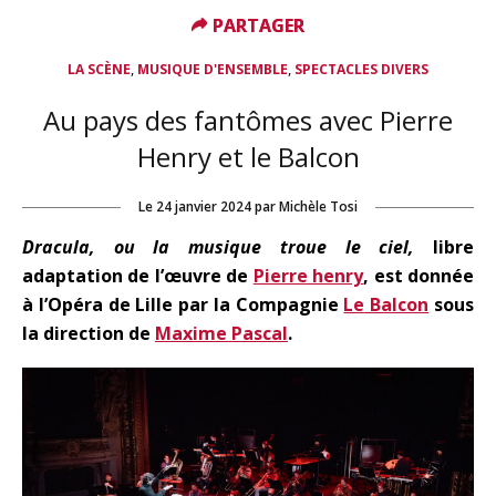
PARTAGER
PARTAGER
,
,
LA SCÈNE
MUSIQUE D'ENSEMBLE
SPECTACLES DIVERS
Au pays des fantômes avec Pierre
Henry et le Balcon
Le
24 janvier 2024
par
Michèle Tosi
Dracula, ou la musique troue le ciel,
libre
adaptation de l’œuvre de
Pierre henry
, est donnée
à l’Opéra de Lille par la Compagnie
Le Balcon
sous
la direction de
Maxime Pascal
.