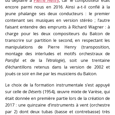
dû déplaire à
Pierre Henry
, car le compositeur était
encore parmi nous en 2016. Ainsi a-t-il confié à la
jeune phalange ses deux conducteurs : le premier
contenant ses musiques en version stéréo ; l’autre
faisant entendre des emprunts à Richard Wagner : à
charge pour les deux compositeurs du Balcon de
transcrire sur partition le second, en respectant les
manipulations de Pierre Henry (transposition,
montage des interludes et motifs orchestraux de
Parsifal
et de la
Tétralogie
), soit une trentaine
d’échantillons retenus dans la version de 2002 et
joués ce soir en
live
par les musiciens du Balcon.
Le choix de la formation instrumentale s’est appuyé
sur celle de
Déserts
(1954)
,
œuvre mixte de Varèse, qui
était donnée en première partie lors de la création de
2017 : une quinzaine d’instruments à vent (orchestre
par 2) dont deux tubas (basse et contrebasse) très