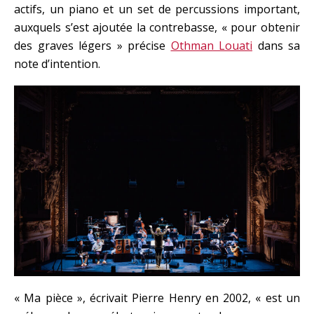
actifs, un piano et un set de percussions important,
auxquels s’est ajoutée la contrebasse, « pour obtenir
des graves légers » précise
Othman Louati
dans sa
note d’intention.
« Ma pièce », écrivait Pierre Henry en 2002, « est un