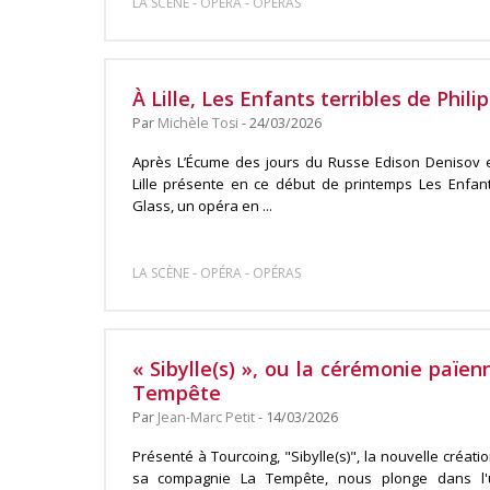
-
-
LA SCÈNE
OPÉRA
OPÉRAS
À Lille, Les Enfants terribles de Phili
Par
Michèle Tosi
- 24/03/2026
Après L’Écume des jours du Russe Edison Denisov 
Lille présente en ce début de printemps Les Enfants
Glass, un opéra en ...
-
-
LA SCÈNE
OPÉRA
OPÉRAS
« Sibylle(s) », ou la cérémonie païe
Tempête
Par
Jean-Marc Petit
- 14/03/2026
Présenté à Tourcoing, "Sibylle(s)", la nouvelle créat
sa compagnie La Tempête, nous plonge dans l'