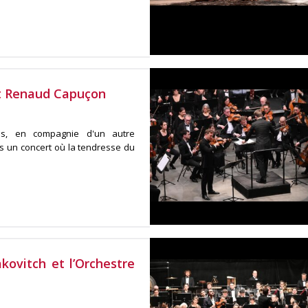
et Renaud Capuçon
ns, en compagnie d'un autre
s un concert où la tendresse du
ovitch et l’Orchestre