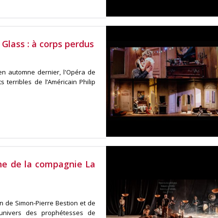
p Glass : à corps perdus
en automne dernier, l'Opéra de
 terribles de l’Américain Philip
nne de la compagnie La
ion de Simon-Pierre Bestion et de
univers des prophétesses de