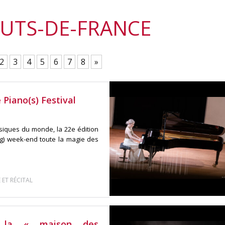
HAUTS-DE-FRANCE
2
3
4
5
6
7
8
»
 Piano(s) Festival
usiques du monde, la 22e édition
ong) week-end toute la magie des
ET RÉCITAL
g, la « maison des