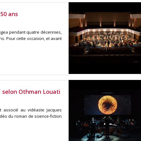
 50 ans
rigea pendant quatre décennies,
ns. Pour cette occasion, et avant
el selon Othman Louati
t associé au vidéaste Jacques
déo du roman de science-fiction