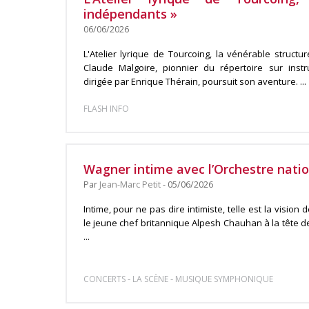
indépendants »
06/06/2026
L'Atelier lyrique de Tourcoing, la vénérable structu
Claude Malgoire, pionnier du répertoire sur inst
dirigée par Enrique Thérain, poursuit son aventure. ...
FLASH INFO
Wagner intime avec l’Orchestre nation
Par
Jean-Marc Petit
- 05/06/2026
Intime, pour ne pas dire intimiste, telle est la visi
le jeune chef britannique Alpesh Chauhan à la tête de 
...
-
-
CONCERTS
LA SCÈNE
MUSIQUE SYMPHONIQUE