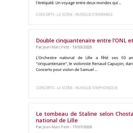
l'Antiquité. Un voyage entre deux mondes qui ...
-
-
CONCERTS
LA SCÈNE
MUSIQUE D'ENSEMBLE
Double cinquantenaire entre l’ONL 
Par
Jean-Marc Petit
- 13/03/2026
L'Orchestre national de Lille a fêté ses 50 a
"cinquantenaire", le violoniste Renaud Capuçon, dan
Concerto pour violon de Samuel ...
-
-
CONCERTS
LA SCÈNE
MUSIQUE SYMPHONIQUE
Le tombeau de Staline selon Chostak
national de Lille
Par
Jean-Marc Petit
- 17/01/2026