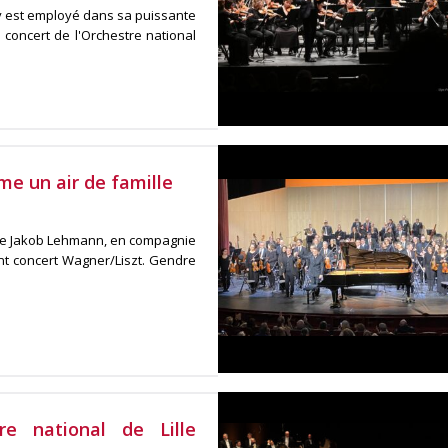
s'y est employé dans sa puissante
oncert de l'Orchestre national
me un air de famille
n de Jakob Lehmann, en compagnie
nt concert Wagner/Liszt. Gendre
tre national de Lille