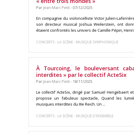
« entre trois mondes »
Par
Jean-Marc Petit
- 07/12/2025
En compagnie du violoncelliste Victor Julien-Laferrière
son directeur musical Joshua Weilerstein, ont do
étaient confrontés les univers de Camille Pépin, Henri .
-
-
CONCERTS
LA SCÈNE
MUSIQUE SYMPHONIQUE
À Tourcoing, le bouleversant ca
interdites » par le collectif ActeSix
Par
Jean-Marc Petit
- 18/11/2025
Le collectif ActeSix, dirigé par Samuel Hengebaert 
propose un fabuleux spectacle, Quand les lumiè
musiques interdites du IIIe Reich. Un ...
-
-
CONCERTS
LA SCÈNE
MUSIQUE D'ENSEMBLE