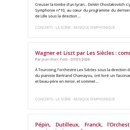
Creuser la tombe d'un tyran... Dimitri Chostakovitch 
Symphonie n°10, au cœur du programme du dernier c
de Lille sous la direction ...
-
-
CONCERTS
LA SCÈNE
MUSIQUE SYMPHONIQUE
Wagner et Liszt par Les Siècles : com
Par
Jean-Marc Petit
- 07/01/2026
À Tourcoing, l'orchestre Les Siècles sous la directio
du pianiste Bertrand Chamayou, ont livré un fascina
et beau-père en miroir, et sommet ...
-
-
CONCERTS
LA SCÈNE
MUSIQUE SYMPHONIQUE
Pépin, Dutilleux, Franck, l’Orches