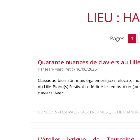
LIEU : 
Pages :
1
Quarante nuances de claviers au Lille
Par
Jean-Marc Petit
- 16/06/2026
Classique bien sûr, mais également jazz, électro, m
du Lille Piano(s) Festival a décliné le temps d'un (l
claviers. Avec ...
-
-
-
CONCERTS
FESTIVALS
LA SCÈNE
MUSIQUE DE CHAMBRE 
L’Atelier lyrique de Tourcoin