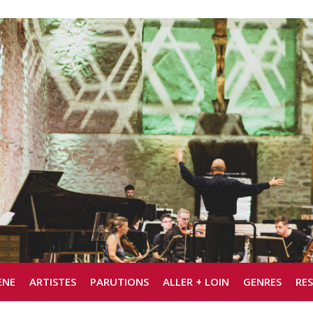
ÈNE
ARTISTES
PARUTIONS
ALLER + LOIN
GENRES
RE