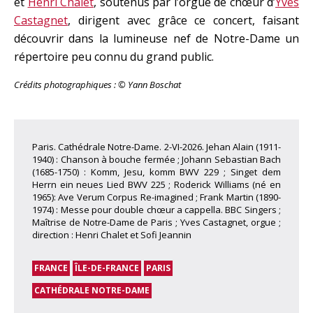
et
Henri Chalet
, soutenus par l’orgue de chœur d’
Yves
Castagnet
, dirigent avec grâce ce concert, faisant
découvrir dans la lumineuse nef de Notre-Dame un
répertoire peu connu du grand public.
Crédits photographiques : © Yann Boschat
Paris. Cathédrale Notre-Dame. 2-VI-2026. Jehan Alain (1911-
1940) : Chanson à bouche fermée ; Johann Sebastian Bach
(1685-1750) : Komm, Jesu, komm BWV 229 ; Singet dem
Herrn ein neues Lied BWV 225 ; Roderick Williams (né en
1965): Ave Verum Corpus Re-imagined ; Frank Martin (1890-
1974) : Messe pour double chœur a cappella. BBC Singers ;
Maîtrise de Notre-Dame de Paris ; Yves Castagnet, orgue ;
direction : Henri Chalet et Sofi Jeannin
FRANCE
ÎLE-DE-FRANCE
PARIS
CATHÉDRALE NOTRE-DAME