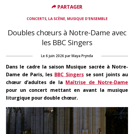
PARTAGER
PARTAGER
,
,
CONCERTS
LA SCÈNE
MUSIQUE D'ENSEMBLE
Doubles chœurs à Notre-Dame avec
les BBC Singers
Le
6 juin 2026
par
Maya Prynda
Dans le cadre la saison Musique sacrée à Notre-
Dame de Paris, les
BBC Singers
se sont joints au
chœur d’adultes de la
Maîtrise de Notre-Dame
pour un concert mettant en avant la musique
liturgique pour double chœur.