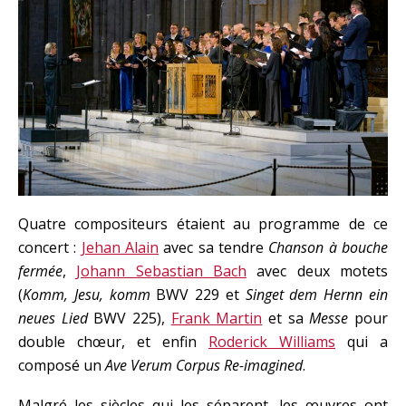
Quatre compositeurs étaient au programme de ce
concert :
Jehan Alain
avec sa tendre
Chanson à bouche
fermée
,
Johann Sebastian Bach
avec deux motets
(
Komm, Jesu, komm
BWV 229 et
Singet dem Hernn ein
neues Lied
BWV 225),
Frank Martin
et sa
Messe
pour
double chœur, et enfin
Roderick Williams
qui a
composé un
Ave Verum Corpus Re-imagined
.
Malgré les siècles qui les séparent, les œuvres ont