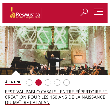
SAINT FRANÇOIS D’ASSISE À SALZBOURG, UNE
FESTIVAL PABLO CASALS : ENTRE RÉPERTOIRE ET
A BAYREUTH, LE 150E ANNIVERSAIRE DU RING
BETSY JOLAS FÊTE SON CENTIÈME
GEORGE BENJAMIN : « MES PARENTS AVAIENT
SOIRÉE IMMENSE PORTÉE PAR ROMEO
CRÉATION POUR LES 150 ANS DE LA NAISSANCE
WAGNÉRIEN GÉNÉRÉ PAR L’IA
ANNIVERSAIRE
CETTE EXIGENCE DE L’OBJET CISELÉ »
CASTELLUCCI ET MAXIME PASCAL
DU MAÎTRE CATALAN