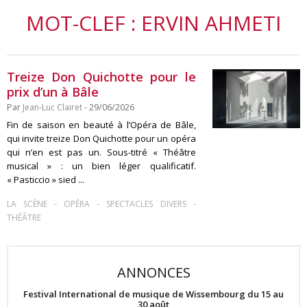
MOT-CLEF : ERVIN AHMETI
Treize Don Quichotte pour le
prix d’un à Bâle
Par
Jean-Luc Clairet
- 29/06/2026
Fin de saison en beauté à l’Opéra de Bâle,
qui invite treize Don Quichotte pour un opéra
qui n’en est pas un. Sous-titré « Théâtre
musical » : un bien léger qualificatif.
« Pasticcio » sied ...
-
-
-
LA SCÈNE
OPÉRA
SPECTACLES DIVERS
THÉÂTRE
ANNONCES
Festival International de musique de Wissembourg du 15 au
30 août