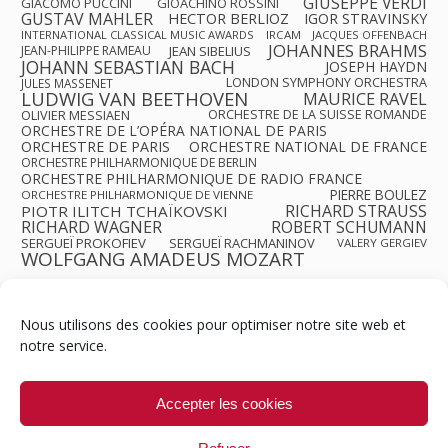
GIUSEPPE VERDI
GIACOMO PUCCINI
GIOACHINO ROSSINI
GUSTAV MAHLER
HECTOR BERLIOZ
IGOR STRAVINSKY
INTERNATIONAL CLASSICAL MUSIC AWARDS
IRCAM
JACQUES OFFENBACH
JOHANNES BRAHMS
JEAN-PHILIPPE RAMEAU
JEAN SIBELIUS
JOHANN SEBASTIAN BACH
JOSEPH HAYDN
LONDON SYMPHONY ORCHESTRA
JULES MASSENET
LUDWIG VAN BEETHOVEN
MAURICE RAVEL
OLIVIER MESSIAEN
ORCHESTRE DE LA SUISSE ROMANDE
ORCHESTRE DE L’OPÉRA NATIONAL DE PARIS
ORCHESTRE DE PARIS
ORCHESTRE NATIONAL DE FRANCE
ORCHESTRE PHILHARMONIQUE DE BERLIN
ORCHESTRE PHILHARMONIQUE DE RADIO FRANCE
PIERRE BOULEZ
ORCHESTRE PHILHARMONIQUE DE VIENNE
RICHARD STRAUSS
PIOTR ILITCH TCHAÏKOVSKI
RICHARD WAGNER
ROBERT SCHUMANN
SERGUEÏ PROKOFIEV
SERGUEÏ RACHMANINOV
VALERY GERGIEV
WOLFGANG AMADEUS MOZART
Nous utilisons des cookies pour optimiser notre site web et
notre service.
Contact
Qui sommes-nous ?
Équipe
Newsletter
Annonces
Crédits & Mentions
Politique de cookies (UE)
Accepter les cookies