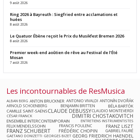
9 août 2026
Ring 2026 à Bayreuth : Siegfried entre acclamations et
huées
8 août 2026
Le Quatuor Ébène reçoit le Prix du Musikfest Bremen 2026
8 août 2026
Premier week-end aoûtien de rêve au Festival de l’Été
Mosan
7 août 2026
Les incontournables de ResMusica
ANTON BRUCKNER
ANTONIO VIVALDI
ANTONÍN DVOŘÁK
ALBAN BERG
ARNOLD SCHOENBERG
BENJAMIN BRITTEN
BÉLA BARTÓK
CLAUDE DEBUSSY
CAMILLE SAINT-SAËNS
CLAUDIO MONTEVERDI
DIMITRI CHOSTAKOVITCH
CÉSAR FRANCK
ENSEMBLE INTERCONTEMPORAIN
ENTRETIENS INSTRUMENTISTES
FRANZ LISZT
FELIX MENDELSSOHN
FRANCIS POULENC
FRANZ SCHUBERT
FRÉDÉRIC CHOPIN
GABRIEL FAURÉ
GEORG FRIEDRICH HAENDEL
GAETANO DONIZETTI
GEORGES BIZET