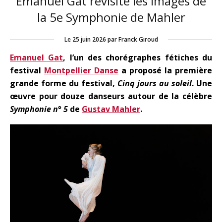
Emanuel Gat revisite les images de
la 5e Symphonie de Mahler
Le
25 juin 2026
par
Franck Giroud
Emanuel Gat
, l’un des chorégraphes fétiches du
festival
Montpellier Danse
a proposé la première
grande forme du festival,
Cinq jours au soleil
. Une
œuvre pour douze danseurs autour de la célèbre
Symphonie n° 5
de
Gustav Mahler
.