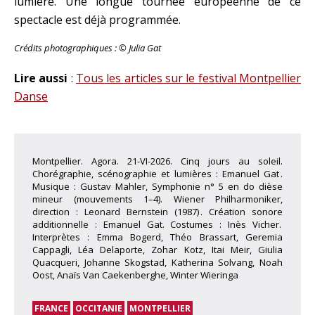
lumière.
Une longue tournée européenne de ce
spectacle est déjà programmée.
Crédits photographiques : © Julia Gat
Lire aussi
:
Tous les articles sur le festival Montpellier
Danse
Montpellier. Agora. 21-VI-2026. Cinq jours au soleil.
Chorégraphie, scénographie et lumières : Emanuel Gat .
Musique : Gustav Mahler, Symphonie n° 5 en do dièse
mineur (mouvements 1–4). Wiener Philharmoniker,
direction : Leonard Bernstein (1987) . Création sonore
additionnelle : Emanuel Gat. Costumes : Inès Vicher.
Interprètes : Emma Bogerd, Théo Brassart, Geremia
Cappagli, Léa Delaporte, Zohar Kotz, Itai Meir, Giulia
Quacqueri, Johanne Skogstad, Katherina Solvang, Noah
Oost, Anaïs Van Caekenberghe, Winter Wieringa
FRANCE
OCCITANIE
MONTPELLIER