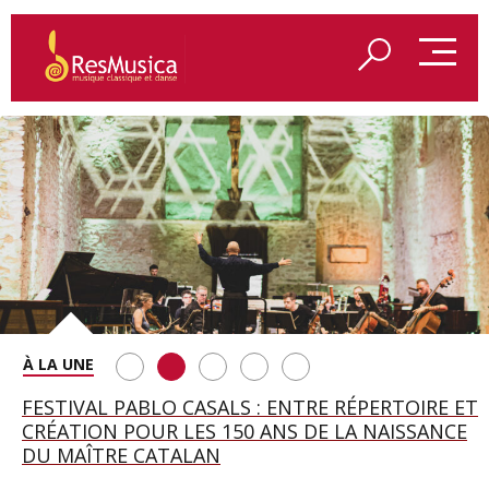
SAINT FRANÇOIS D’ASSISE À SALZBOURG, UNE
FESTIVAL PABLO CASALS : ENTRE RÉPERTOIRE ET
A BAYREUTH, LE 150E ANNIVERSAIRE DU RING
BETSY JOLAS FÊTE SON CENTIÈME
GEORGE BENJAMIN : « MES PARENTS AVAIENT
SOIRÉE IMMENSE PORTÉE PAR ROMEO
CRÉATION POUR LES 150 ANS DE LA NAISSANCE
WAGNÉRIEN GÉNÉRÉ PAR L’IA
ANNIVERSAIRE
CETTE EXIGENCE DE L’OBJET CISELÉ »
CASTELLUCCI ET MAXIME PASCAL
DU MAÎTRE CATALAN