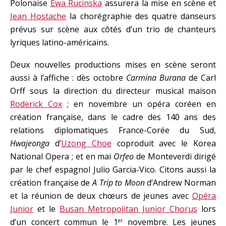
Polonaise
Ewa Rucinska
assurera la mise en scène et
Jean Hostache
la chorégraphie des quatre danseurs
prévus sur scène aux côtés d’un trio de chanteurs
lyriques latino-américains.
Deux nouvelles productions mises en scène seront
aussi à l’affiche : dès octobre
Carmina Burana
de Carl
Orff sous la direction du directeur musical maison
Roderick Cox
; en novembre un opéra coréen en
création française, dans le cadre des 140 ans des
relations diplomatiques France-Corée du Sud,
Hwajeonga
d’
Uzong Choe
coproduit avec le Korea
National Opera ; et en mai
Orfeo
de Monteverdi dirigé
par le chef espagnol Julio Garcia-Vico. Citons aussi la
création française de
A Trip to Moon
d’Andrew Norman
et la réunion de deux chœurs de jeunes avec
Opéra
Junior
et le
Busan Metropolitan Junior Chorus
lors
d’un concert commun le 1
novembre. Les jeunes
er