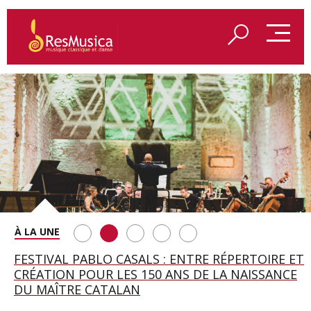
SAINT FRANÇOIS D’ASSISE À SALZBOURG, UNE
FESTIVAL PABLO CASALS : ENTRE RÉPERTOIRE ET
A BAYREUTH, LE 150E ANNIVERSAIRE DU RING
BETSY JOLAS FÊTE SON CENTIÈME
GEORGE BENJAMIN : « MES PARENTS AVAIENT
SOIRÉE IMMENSE PORTÉE PAR ROMEO
CRÉATION POUR LES 150 ANS DE LA NAISSANCE
WAGNÉRIEN GÉNÉRÉ PAR L’IA
ANNIVERSAIRE
CETTE EXIGENCE DE L’OBJET CISELÉ »
CASTELLUCCI ET MAXIME PASCAL
DU MAÎTRE CATALAN