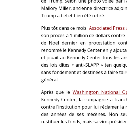
de Trump. Selon une photo volée par l’a
Mallory Miller, ancienne directrice adjo
Trump a bel et bien été retiré.
Plus tôt dans ce mois,
Associated Press a
son procès à 1 million de dollars contre
de Noël dernier en protestation contr
renommé le Kennedy Center en y ajoutan
et jouait au Kennedy Center tous les an
des lois dites « anti-SLAPP » (en quelq
sans fondement et destinées à faire tair
général.
Après que le
Washington National Op
Kennedy Center, la compagnie a franch
contre l’institution pour lui réclamer la 
des années de ses mécènes. Non seu
restituer les fonds, mais sa vice-présid