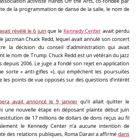
ssociation activiste Hands Off the Arts, co-fondée par
inte de la programmation de danse de la salle, le nom de
vait révélé le 6 juin
que le
Kennedy Center
avait perdu
 le jazzman Chuck Redd, lequel avait annulé son concert
e la décision du conseil d’administration qui avait
t le nom de Trump. Chuck Redd est un vétéran du jazz
s depuis 2006. Le juge a fondé son rejet en application
ue sorte « anti-gifles »), qui empêchent les poursuites
e les points de vue opposés sur des questions d’intérêt
era avait annoncé le 9 janvier
qu’il allait quitter le
i une nouvelle étape en déposant plainte début juin
restitution de 17 millions de dollars de dons reçus au fil
lement le Kennedy Center n’a aucune intention de
ente des relations publiques, Roma Daravi a affirmé
dans