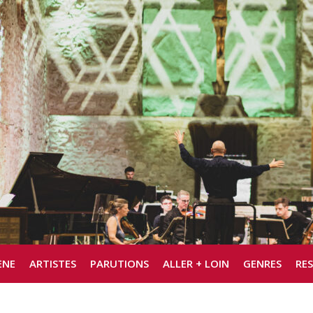
ÈNE
ARTISTES
PARUTIONS
ALLER + LOIN
GENRES
RE