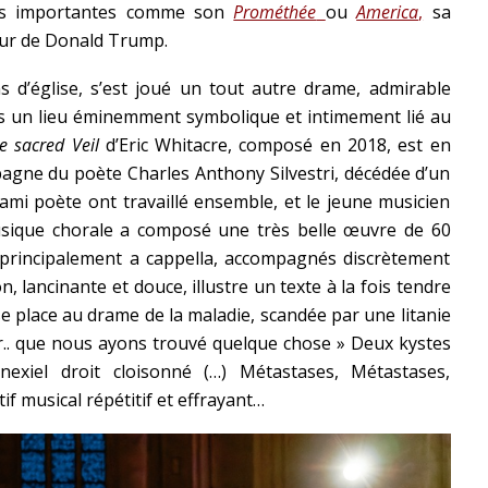
res importantes comme son
Prométhée
ou
America
,
sa
our de Donald Trump.
s d’église, s’est joué un tout autre drame, admirable
s un lieu éminemment symbolique et intimement lié au
e sacred Veil
d’Eric Whitacre, composé en 2018, est en
pagne du poète Charles Anthony Silvestri, décédée d’un
ami poète ont travaillé ensemble, et le jeune musicien
musique chorale a composé une très belle œuvre de 60
 principalement a cappella, accompagnés discrètement
on, lancinante et douce, illustre un texte à la fois tendre
sse place au drame de la maladie, scandée par une litanie
ur.. que nous ayons trouvé quelque chose » Deux kystes
exiel droit cloisonné (…) Métastases, Métastases,
if musical répétitif et effrayant…