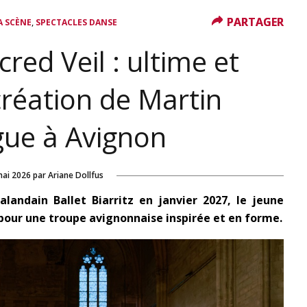
PARTAGER
PARTAGER
,
A SCÈNE
SPECTACLES DANSE
ed Veil : ultime et
réation de Martin
gue à Avignon
mai 2026
par
Ariane Dollfus
landain Ballet Biarritz en janvier 2027, le jeune
 pour une troupe avignonnaise inspirée et en forme.