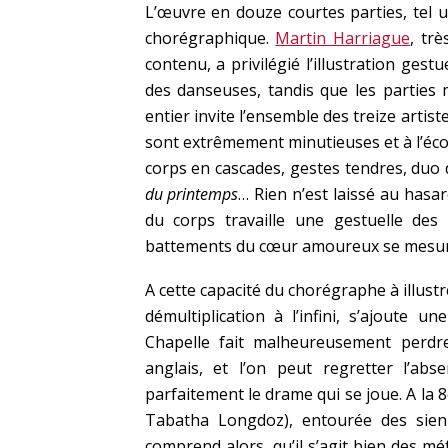
L’œuvre en douze courtes parties, tel 
chorégraphique.
Martin Harriague
, tr
contenu, a privilégié l’illustration gest
des danseuses, tandis que les parties 
entier invite l’ensemble des treize arti
sont extrêmement minutieuses et à l’écou
corps en cascades, gestes tendres, duo
du printemps
… Rien n’est laissé au hasa
du corps travaille une gestuelle de
battements du cœur amoureux se mesurai
A cette capacité du chorégraphe à illustr
démultiplication à l’infini, s’ajoute u
Chapelle fait malheureusement perdr
anglais, et l’on peut regretter
l’abs
parfaitement le drame qui se joue. A la 
Tabatha Longdoz), entourée des sienn
comprend alors, qu’il s’agit bien des méf