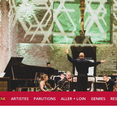
ÈNE
ARTISTES
PARUTIONS
ALLER + LOIN
GENRES
RE