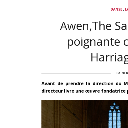
,
DANSE
L
Awen,The Sacr
poignante c
Harria
Le
28 
Avant de prendre la direction du Ma
directeur livre une œuvre fondatrice