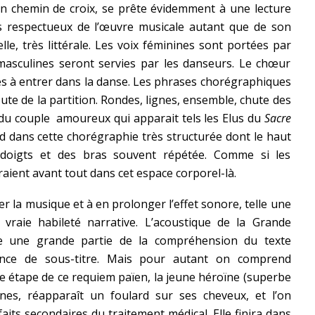
un chemin de croix, se prête évidemment à une lecture
ès respectueux de l’œuvre musicale autant que de son
uelle, très littérale. Les voix féminines sont portées par
masculines seront servies par les danseurs. Le chœur
stes à entrer dans la danse. Les phrases chorégraphiques
te de la partition. Rondes, lignes, ensemble, chute des
 du couple amoureux qui apparait tels les Elus du
Sacre
rd dans cette chorégraphie très structurée dont le haut
s doigts et des bras souvent répétée. Comme si les
ent avant tout dans cet espace corporel-là.
er la musique et à en prolonger l’effet sonore, telle une
ne vraie habileté narrative. L’acoustique de la Grande
e une grande partie de la compréhension du texte
ence de sous-titre. Mais pour autant on comprend
8e étape de ce requiem païen, la jeune héroïne (superbe
es, réapparaît un foulard sur ses cheveux, et l’on
aits secondaires du traitement médical. Elle finira dans