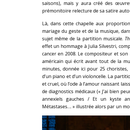
saisons), mais y aura créé des œuv
prémonitoire relecture de sa satire aut
Là, dans cette chapelle aux proportion
mariage du geste et de la musique, dan
sujet même de la partition musicale.
Th
effet un hommage à Julia Silvestri, com
cancer en 2008. Le compositeur et son 
américain qui écrit avant tout de la 
minutes, donnée ici pour 25 choristes,
d’un piano et d’un violoncelle. La partiti
et cruel, où l’ode à l’amour naissant lai
de diagnostics médicaux (« J’ai bien pe
annexiels gauches / Et un kyste ann
Métastases…. » illustrée alors par un mot