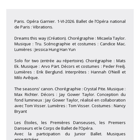
Paris. Opéra Garnier. 1-VI-2026. Ballet de l’Opéra national
de Paris : Vibrations.
Dreams this way (Création). Chorégraphie : Micaela Taylor.
Musique : Tru. Scénographie et costumes : Candice Mac.
Lumières : Jessica Hung Han Yun
Solo for two (entrée au répertoire). Chorégraphie : Mats
Ek. Musique : Arvo Pärt. Décors et costumes : Peder Freilj.
Lumières : Erik Berglund. Interprètes : Hannah O’Neill et
Milo Avêque.
The seasons’ canon. Chorégraphie : Crystal Pite. Musique :
Max Richter. Décors : Jay Gower Taylor. Conception du
fond lumineux : Jay Gower Taylor, réalisé en collaboration
avec Tom Visser. Lumières : Tom Visser. Costumes : Nancy
Bryant
Les Étoiles, les Premières Danseuses, les Premiers
Danseurs et le Corps de Ballet de l’Opéra.
Avec la participation du Junior Ballet. Musiques
enregistrées