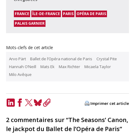
FRANCE
ÎLE-DE-FRANCE
PARIS
OPÉRA DE PARIS
PALAIS GARNIER
Mots-clefs de cet article
Arvo Pärt
Ballet de l’Opéra national de Paris
Crystal Pite
Hannah O’Neill
Mats Ek
Max Richter
Micaela Taylor
Milo Avêque
Imprimer cet article
LinkedIn
Facebook
Twitter
Bluesky
Copy
Link
2 commentaires sur “The Seasons’ Canon,
le jackpot du Ballet de l’Opéra de Paris”