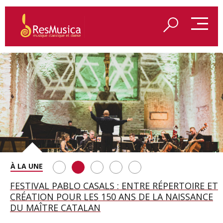
SAINT FRANÇOIS D’ASSISE À SALZBOURG, UNE
FESTIVAL PABLO CASALS : ENTRE RÉPERTOIRE ET
A BAYREUTH, LE 150E ANNIVERSAIRE DU RING
BETSY JOLAS FÊTE SON CENTIÈME
GEORGE BENJAMIN : « MES PARENTS AVAIENT
SOIRÉE IMMENSE PORTÉE PAR ROMEO
CRÉATION POUR LES 150 ANS DE LA NAISSANCE
WAGNÉRIEN GÉNÉRÉ PAR L’IA
ANNIVERSAIRE
CETTE EXIGENCE DE L’OBJET CISELÉ »
CASTELLUCCI ET MAXIME PASCAL
DU MAÎTRE CATALAN