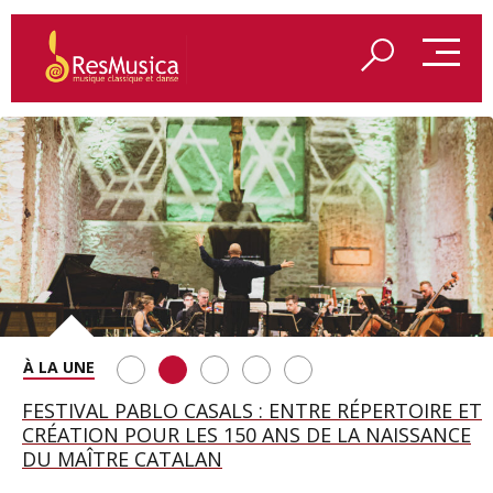
SAINT FRANÇOIS D’ASSISE À SALZBOURG, UNE
FESTIVAL PABLO CASALS : ENTRE RÉPERTOIRE ET
A BAYREUTH, LE 150E ANNIVERSAIRE DU RING
BETSY JOLAS FÊTE SON CENTIÈME
GEORGE BENJAMIN : « MES PARENTS AVAIENT
SOIRÉE IMMENSE PORTÉE PAR ROMEO
CRÉATION POUR LES 150 ANS DE LA NAISSANCE
WAGNÉRIEN GÉNÉRÉ PAR L’IA
ANNIVERSAIRE
CETTE EXIGENCE DE L’OBJET CISELÉ »
CASTELLUCCI ET MAXIME PASCAL
DU MAÎTRE CATALAN