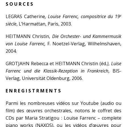
S O U R C E S
LEGRAS Catherine
, Louise Farrenc, compositrice du 19
e
siècle
, L’Harmattan, Paris, 2003.
HEITMANN Christin,
Die Orchester- und Kammermusik
von Louise Farrenc,
F. Noetzel-Verlag, Wilhelmshaven,
2004.
GROTJAHN Rebecca et HEITMANN Christin (éd
.), Luise
Farrenc und die Klassik-Rezeption in Frankreich
, BIS-
Verlag, Universität Oldenburg, 2006.
E N R E G I S T R M E N T S
Parmi les nombreuses vidéos sur Youtube (audio ou
film) des œuvres orchestrales, notons le coffret des
CDs par Maria Stratigou : Louise Farrenc – complete
piano works (NAXOS), ou les vidéos d’œuvres pour