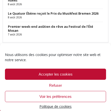
huées
8 août 2026
Le Quatuor Ébène reçoit le Prix du Musikfest Bremen 2026
8 août 2026
Premier week-end aoûtien de rêve au Festival de l’Été
Mosan
7 août 2026
Nous utilisons des cookies pour optimiser notre site web et
notre service.
Contact
Qui sommes-nous ?
Équipe
Newsletter
Annonces
Crédits & Mentions
Politique de cookies (UE)
Accepter les cookies
Refuser
Voir les préférences
© 1999-2026 ResMusica.net Tous droits réservés.
Politique de cookies