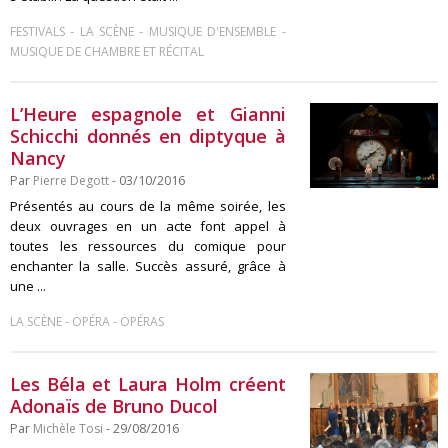
-
-
-
FESTIVALS
LA SCÈNE
MUSIQUE D'ENSEMBLE
MUSIQUE DE CHAMBRE ET RÉCITAL
L’Heure espagnole et Gianni
Schicchi donnés en diptyque à
Nancy
Par
Pierre Degott
- 03/10/2016
Présentés au cours de la même soirée, les
deux ouvrages en un acte font appel à
toutes les ressources du comique pour
enchanter la salle. Succès assuré, grâce à
une ...
-
-
LA SCÈNE
OPÉRA
OPÉRAS
Les Béla et Laura Holm créent
Adonaïs de Bruno Ducol
Par
Michèle Tosi
- 29/08/2016