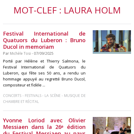
MOT-CLEF : LAURA HOLM
Festival International de
Quatuors du Luberon : Bruno
Ducol in memoriam
Par
Michèle Tosi
- 07/09/2025
Porté par Hélène et Thierry Salmona, le
Festival International de Quatuors du
Luberon, qui fête ses 50 ans, a rendu un
hommage appuyé au regretté Bruno Ducol,
compositeur et fidèle ...
-
-
-
CONCERTS
FESTIVALS
LA SCÈNE
MUSIQUE DE
CHAMBRE ET RÉCITAL
Yvonne Loriod avec Olivier
Messiaen dans la 26ᵉ édition
du Festival Messiaen au pays