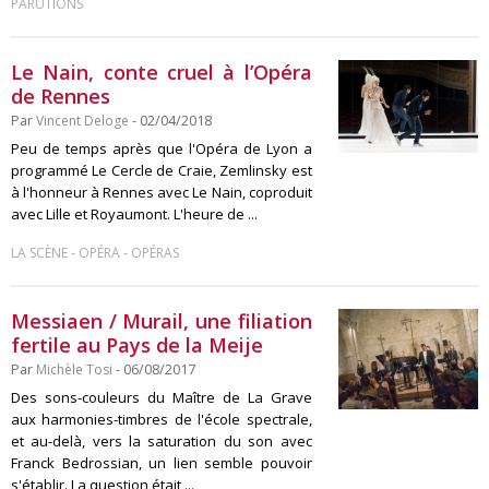
PARUTIONS
Le Nain, conte cruel à l’Opéra
de Rennes
Par
Vincent Deloge
- 02/04/2018
Peu de temps après que l'Opéra de Lyon a
programmé Le Cercle de Craie, Zemlinsky est
à l'honneur à Rennes avec Le Nain, coproduit
avec Lille et Royaumont. L'heure de ...
-
-
LA SCÈNE
OPÉRA
OPÉRAS
Messiaen / Murail, une filiation
fertile au Pays de la Meije
Par
Michèle Tosi
- 06/08/2017
Des sons-couleurs du Maître de La Grave
aux harmonies-timbres de l'école spectrale,
et au-delà, vers la saturation du son avec
Franck Bedrossian, un lien semble pouvoir
s'établir. La question était ...