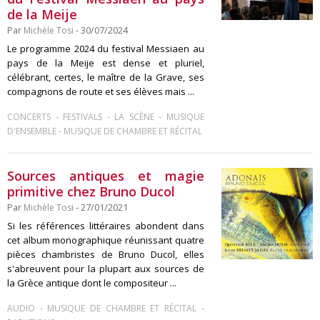
de la Meije
Par
Michèle Tosi
- 30/07/2024
Le programme 2024 du festival Messiaen au
pays de la Meije est dense et pluriel,
célébrant, certes, le maître de la Grave, ses
compagnons de route et ses élèves mais ...
-
-
-
CONCERTS
FESTIVALS
LA SCÈNE
MUSIQUE
-
D'ENSEMBLE
MUSIQUE DE CHAMBRE ET RÉCITAL
Sources antiques et magie
primitive chez Bruno Ducol
Par
Michèle Tosi
- 27/01/2021
Si les références littéraires abondent dans
cet album monographique réunissant quatre
pièces chambristes de Bruno Ducol, elles
s'abreuvent pour la plupart aux sources de
la Grèce antique dont le compositeur ...
-
-
AUDIO
MUSIQUE DE CHAMBRE ET RÉCITAL