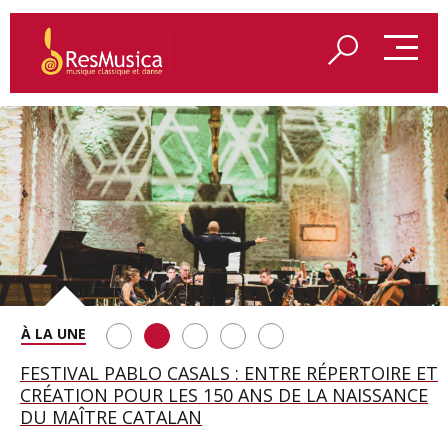
SAINT FRANÇOIS D’ASSISE À SALZBOURG, UNE
FESTIVAL PABLO CASALS : ENTRE RÉPERTOIRE ET
A BAYREUTH, LE 150E ANNIVERSAIRE DU RING
BETSY JOLAS FÊTE SON CENTIÈME
GEORGE BENJAMIN : « MES PARENTS AVAIENT
SOIRÉE IMMENSE PORTÉE PAR ROMEO
CRÉATION POUR LES 150 ANS DE LA NAISSANCE
WAGNÉRIEN GÉNÉRÉ PAR L’IA
ANNIVERSAIRE
CETTE EXIGENCE DE L’OBJET CISELÉ »
CASTELLUCCI ET MAXIME PASCAL
DU MAÎTRE CATALAN