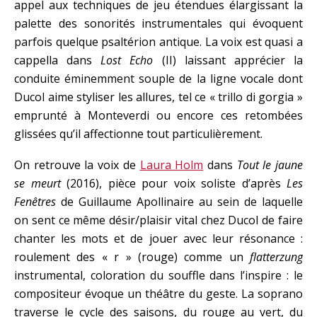
appel aux techniques de jeu étendues élargissant la
palette des sonorités instrumentales qui évoquent
parfois quelque psaltérion antique. La voix est quasi a
cappella dans
Lost Echo
(II) laissant apprécier la
conduite éminemment souple de la ligne vocale dont
Ducol aime styliser les allures, tel ce « trillo di gorgia »
emprunté à Monteverdi ou encore ces retombées
glissées qu’il affectionne tout particulièrement.
On retrouve la voix de
Laura Holm
dans
Tout le jaune
se meurt
(2016), pièce pour voix soliste d’après
Les
Fenêtres
de Guillaume Apollinaire au sein de laquelle
on sent ce même désir/plaisir vital chez Ducol de faire
chanter les mots et de jouer avec leur résonance :
roulement des « r » (rouge) comme un
flatterzung
instrumental, coloration du souffle dans l’inspire : le
compositeur évoque un théâtre du geste. La soprano
traverse le cycle des saisons, du rouge au vert, du