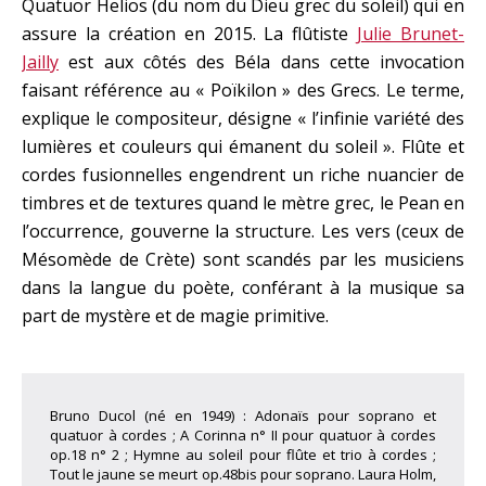
Quatuor Helios (du nom du Dieu grec du soleil) qui en
assure la création en 2015. La flûtiste
Julie Brunet-
Jailly
est aux côtés des Béla dans cette invocation
faisant référence au « Poïkilon » des Grecs. Le terme,
explique le compositeur, désigne « l’infinie variété des
lumières et couleurs qui émanent du soleil ». Flûte et
cordes fusionnelles engendrent un riche nuancier de
timbres et de textures quand le mètre grec, le Pean en
l’occurrence, gouverne la structure. Les vers (ceux de
Mésomède de Crète) sont scandés par les musiciens
dans la langue du poète, conférant à la musique sa
part de mystère et de magie primitive.
Bruno Ducol (né en 1949) : Adonaïs pour soprano et
quatuor à cordes ; A Corinna n° II pour quatuor à cordes
op.18 n° 2 ; Hymne au soleil pour flûte et trio à cordes ;
Tout le jaune se meurt op.48bis pour soprano. Laura Holm,