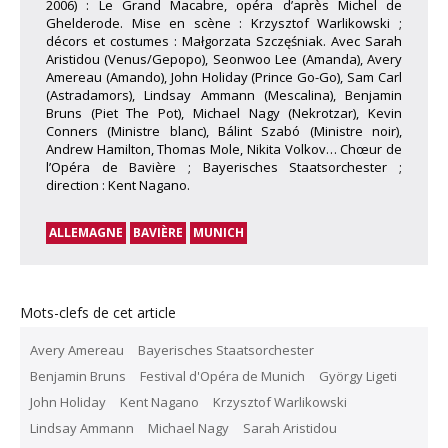
2006) : Le Grand Macabre, opéra d’après Michel de
Ghelderode. Mise en scène : Krzysztof Warlikowski ;
décors et costumes : Małgorzata Szczęśniak. Avec Sarah
Aristidou (Venus/Gepopo), Seonwoo Lee (Amanda), Avery
Amereau (Amando), John Holiday (Prince Go-Go), Sam Carl
(Astradamors), Lindsay Ammann (Mescalina), Benjamin
Bruns (Piet The Pot), Michael Nagy (Nekrotzar), Kevin
Conners (Ministre blanc), Bálint Szabó (Ministre noir),
Andrew Hamilton, Thomas Mole, Nikita Volkov… Chœur de
l’Opéra de Bavière ; Bayerisches Staatsorchester ;
direction : Kent Nagano.
ALLEMAGNE
BAVIÈRE
MUNICH
Mots-clefs de cet article
Avery Amereau
Bayerisches Staatsorchester
Benjamin Bruns
Festival d'Opéra de Munich
György Ligeti
John Holiday
Kent Nagano
Krzysztof Warlikowski
Lindsay Ammann
Michael Nagy
Sarah Aristidou