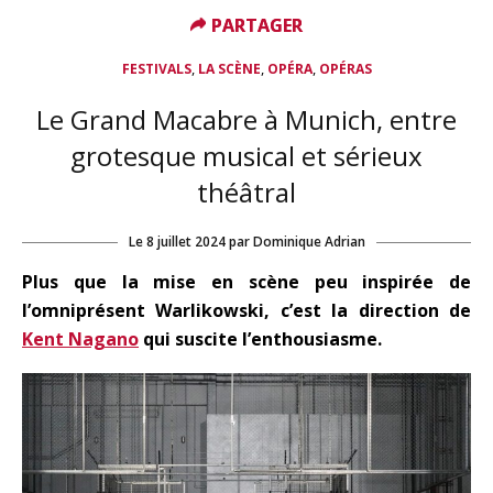
PARTAGER
PARTAGER
,
,
,
FESTIVALS
LA SCÈNE
OPÉRA
OPÉRAS
Le Grand Macabre à Munich, entre
grotesque musical et sérieux
théâtral
Le
8 juillet 2024
par
Dominique Adrian
Plus que la mise en scène peu inspirée de
l’omniprésent Warlikowski, c’est la direction de
Kent Nagano
qui suscite l’enthousiasme.