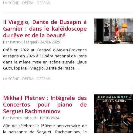
-
-
LA SCÈNE
OPÉRA
OPÉRAS
Il Viaggio, Dante de Dusapin à
Garnier : dans le kaléidoscope
du rêve et de la beauté
Par
Patrick Jézéquel
- 24/03/2025
Créé en 2022 au Festival d'Aix-en-Provence
et repris en 2025 à l'Opéra national de Paris
dans la même mise en scène signée Claus
Guth, l’opéra Il Viaggio, Dante de Pascal ...
-
-
LA SCÈNE
OPÉRA
OPÉRAS
Mikhail Pletnev : Intégrale des
Concertos pour piano de
Sergueï Rachmaninov
Par
Patrice Imbaud
- 19/10/2024
Afin de célébrer le 150ème anniversaire de
la naissance de Sergueï Rachmaninov, le