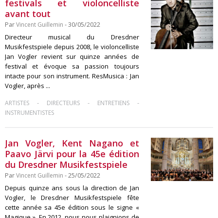
festivals et violoncelliste
avant tout
Par
Vincent Guillemin
- 30/05/2022
Directeur musical du Dresdner
Musikfestspiele depuis 2008, le violoncelliste
Jan Vogler revient sur quinze années de
festival et évoque sa passion toujours
intacte pour son instrument. ResMusica : Jan
Vogler, après ...
-
-
-
ARTISTES
DIRECTEURS
ENTRETIENS
INSTRUMENTISTES
Jan Vogler, Kent Nagano et
Paavo Järvi pour la 45e édition
du Dresdner Musikfestspiele
Par
Vincent Guillemin
- 25/05/2022
Depuis quinze ans sous la direction de Jan
Vogler, le Dresdner Musikfestspiele fête
cette année sa 45e édition sous le signe «
Magique ». En 2012, nous nous plaignions de