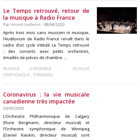
Le Temps retrouvé, retour de
la musique à Radio France
Par
Vincent Guillemin
- 08/06/2020
Après trois mois sans musicien ni musique,
l’Auditorium de Radio France renaît dans le
cadre d’un cycle intitulé Le Temps retrouvé
: des concerts avec petits orchestres,
émaillés de pièces de chambre. ...
-
MUSIQUE D'ENSEMBLE
MUSIQUE
-
SYMPHONIQUE
STREAMING
Coronavirus : la vie musicale
canadienne très impactée
20/03/2020
L’Orchestre Philharmonique de Calgary
(Rune Bergmann, directeur musical) et
l’Orchestre symphonique de Winnipeg
(Daniel Raiskin, directeur musical) sont