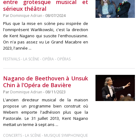
entre grotesque musical et
sérieux théâtral
Par
Dominique Adrian
- 08/07/2024
Plus que la mise en scène peu inspirée de
l'omniprésent Warlikowski, c'est la direction
de Kent Nagano qui suscite l'enthousiasme.
On n'a pas assez vu Le Grand Macabre en
2023, l'année ...
-
-
-
FESTIVALS
LA SCÈNE
OPÉRA
OPÉRAS
Nagano de Beethoven à Unsuk
Chin à l’Opéra de Bavière
Par
Dominique Adrian
- 08/11/2023
L'ancien directeur musical de la maison
propose un programme bien construit où
Webern emporte l'adhésion plus que la
Pastorale. Le 31 juillet 2013, Kent Nagano
mettait un terme à sept ans ...
-
-
CONCERTS
LA SCÈNE
MUSIQUE SYMPHONIQUE