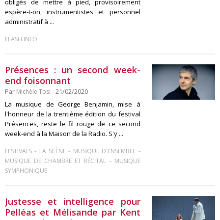
obligés de mettre à pied, provisoirement
espère-t-on, instrumentistes et personnel
administratif à ...
FLASH INFO
Présences : un second week-
end foisonnant
Par
Michèle Tosi
- 21/02/2020
La musique de George Benjamin, mise à
l'honneur de la trentième édition du festival
Présences, reste le fil rouge de ce second
week-end à la Maison de la Radio. S'y ...
-
-
-
FESTIVALS
LA SCÈNE
MUSIQUE D'ENSEMBLE
-
MUSIQUE DE CHAMBRE ET RÉCITAL
MUSIQUE
SYMPHONIQUE
Justesse et intelligence pour
Pelléas et Mélisande par Kent