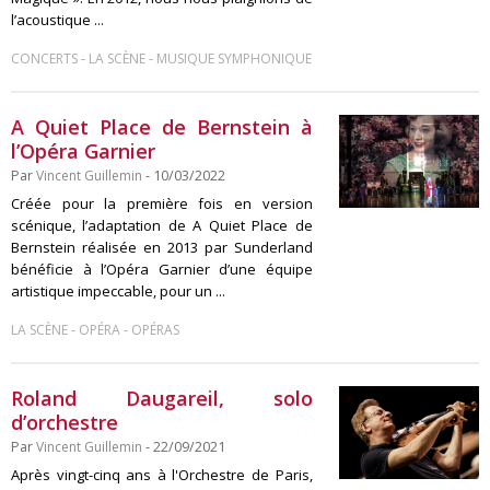
l’acoustique ...
-
-
CONCERTS
LA SCÈNE
MUSIQUE SYMPHONIQUE
A Quiet Place de Bernstein à
l’Opéra Garnier
Par
Vincent Guillemin
- 10/03/2022
Créée pour la première fois en version
scénique, l’adaptation de A Quiet Place de
Bernstein réalisée en 2013 par Sunderland
bénéficie à l’Opéra Garnier d’une équipe
artistique impeccable, pour un ...
-
-
LA SCÈNE
OPÉRA
OPÉRAS
Roland Daugareil, solo
d’orchestre
Par
Vincent Guillemin
- 22/09/2021
Après vingt-cinq ans à l'Orchestre de Paris,