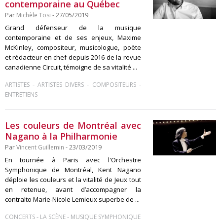
contemporaine au Québec
Par
Michèle Tosi
- 27/05/2019
Grand défenseur de la musique
contemporaine et de ses enjeux, Maxime
McKinley, compositeur, musicologue, poète
et rédacteur en chef depuis 2016 de la revue
canadienne Circuit, témoigne de sa vitalité ...
-
-
-
ARTISTES
ARTISTES DIVERS
COMPOSITEURS
ENTRETIENS
Les couleurs de Montréal avec
Nagano à la Philharmonie
Par
Vincent Guillemin
- 23/03/2019
En tournée à Paris avec l'Orchestre
Symphonique de Montréal, Kent Nagano
déploie les couleurs et la vitalité de Jeux tout
en retenue, avant d’accompagner la
contralto Marie-Nicole Lemieux superbe de ...
-
-
CONCERTS
LA SCÈNE
MUSIQUE SYMPHONIQUE