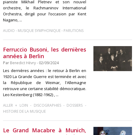
pianiste Mikhail Pletnev et son nouvel
orchestre, le Rachmaninov International
Orchestra, dirigé pour l’occasion par Kent
Nagano, ...
-
-
AUDIO
MUSIQUE SYMPHONIQUE
PARUTIONS
Ferruccio Busoni, les dernières
années à Berlin
Par
Benedict Hévry
- 02/09/2024
Les dernières années : le retour à Berlin en
1920 La Grande Guerre est terminée et avec
la République de Weimar, l'Allemagne
retrouve une certaine stabilité démocratique.
Leo Kestenberg (1882-1962) , ...
-
-
-
ALLER + LOIN
DISCOGRAPHIES
DOSSIERS
HISTOIRE DE LA MUSIQUE
Le Grand Macabre à Munich,