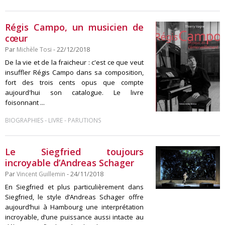
Régis Campo, un musicien de
cœur
Par
Michèle Tosi
- 22/12/2018
De la vie et de la fraicheur : c'est ce que veut
insuffler Régis Campo dans sa composition,
fort des trois cents opus que compte
aujourd'hui son catalogue. Le livre
foisonnant ...
-
-
BIOGRAPHIES
LIVRE
PARUTIONS
Le Siegfried toujours
incroyable d’Andreas Schager
Par
Vincent Guillemin
- 24/11/2018
En Siegfried et plus particulièrement dans
Siegfried, le style d’Andreas Schager offre
aujourd’hui à Hambourg une interprétation
incroyable, d’une puissance aussi intacte au