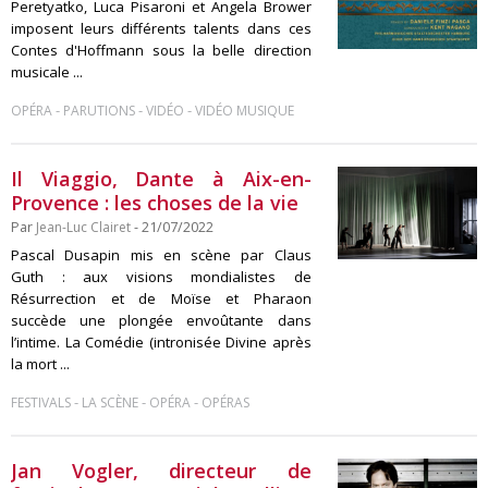
Peretyatko, Luca Pisaroni et Angela Brower
imposent leurs différents talents dans ces
Contes d'Hoffmann sous la belle direction
musicale ...
-
-
-
OPÉRA
PARUTIONS
VIDÉO
VIDÉO MUSIQUE
Il Viaggio, Dante à Aix-en-
Provence : les choses de la vie
Par
Jean-Luc Clairet
- 21/07/2022
Pascal Dusapin mis en scène par Claus
Guth : aux visions mondialistes de
Résurrection et de Moïse et Pharaon
succède une plongée envoûtante dans
l’intime. La Comédie (intronisée Divine après
la mort ...
-
-
-
FESTIVALS
LA SCÈNE
OPÉRA
OPÉRAS
Jan Vogler, directeur de