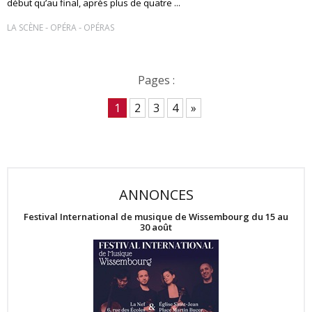
début qu’au final, après plus de quatre ...
-
-
LA SCÈNE
OPÉRA
OPÉRAS
Pages :
1
2
3
4
»
ANNONCES
Festival International de musique de Wissembourg du 15 au
30 août