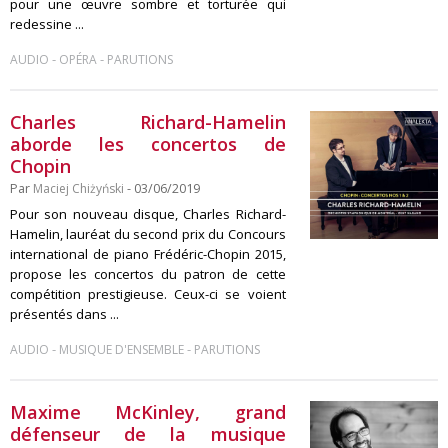
pour une œuvre sombre et torturée qui
redessine ...
-
-
AUDIO
OPÉRA
PARUTIONS
Charles Richard-Hamelin
aborde les concertos de
Chopin
Par
Maciej Chiżyński
- 03/06/2019
Pour son nouveau disque, Charles Richard-
Hamelin, lauréat du second prix du Concours
international de piano Frédéric-Chopin 2015,
propose les concertos du patron de cette
compétition prestigieuse. Ceux-ci se voient
présentés dans ...
-
-
AUDIO
MUSIQUE D'ENSEMBLE
PARUTIONS
Maxime McKinley, grand
défenseur de la musique