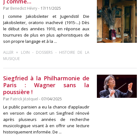
J comme…
Par
Benedict Hévry
- 17/11/2025
J comme Jakobsleiter et Jugendstil Die
Jakobsleiter, oratorio inachevé (1915-...) Dès
le début des années 1910, en réponse aux
tournures de plus en plus aphoristiques de
son propre langage et à la ...
-
-
ALLER + LOIN
DOSSIERS
HISTOIRE DE LA
MUSIQUE
Siegfried à la Philharmonie de
Paris : Wagner sans la
poussière !
Par
Patrick Jézéquel
- 07/04/2025
Le public parisien a eu la chance d’applaudir
en version de concert un Siegfried rénové
après plusieurs années de recherche
musicologique visant à en offrir une lecture
historiquement informée. De ...