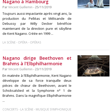
Nagano à Hambourg
Par
Vincent Guillemin
- 25/11/2019
Toujours aussi impactante après vingt ans, la
production du Pelléas et Mélisande de
Debussy par Willy Decker bénéficie
maintenant de la direction pure et sibylline
de Kent Nagano. Créée en 1999 ...
-
-
LA SCÈNE
OPÉRA
OPÉRAS
Nagano dirige Beethoven et
Brahms à l’Elbphilharmonie
Par
Vincent Guillemin
- 23/11/2019
En matinée à l’Elbphilharmonie, Kent Nagano
développe de sa force tranquille deux
pièces de chœur de Beethoven, avant le
Schicksalslied et la Symphonie n° 1 de
Brahms. Dans la magnifique Elbphilharmonie
...
-
-
CONCERTS
LA SCÈNE
MUSIQUE SYMPHONIQUE