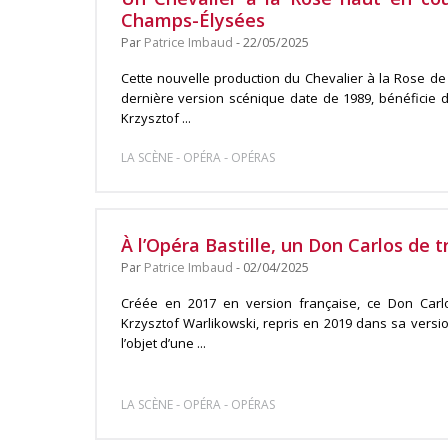
Champs-Élysées
Par
Patrice Imbaud
- 22/05/2025
Cette nouvelle production du Chevalier à la Rose de
dernière version scénique date de 1989, bénéficie 
Krzysztof ...
-
-
LA SCÈNE
OPÉRA
OPÉRAS
À l’Opéra Bastille, un Don Carlos de 
Par
Patrice Imbaud
- 02/04/2025
Créée en 2017 en version française, ce Don Car
Krzysztof Warlikowski, repris en 2019 dans sa version
l’objet d’une ...
-
-
LA SCÈNE
OPÉRA
OPÉRAS