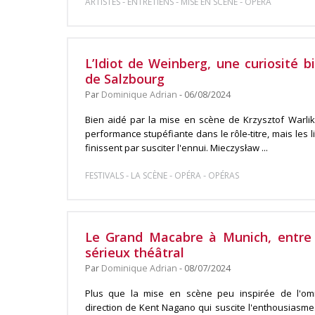
-
-
-
ARTISTES
ENTRETIENS
MISE EN SCÈNE
OPÉRA
L’Idiot de Weinberg, une curiosité b
de Salzbourg
Par
Dominique Adrian
- 06/08/2024
Bien aidé par la mise en scène de Krzysztof Warlik
performance stupéfiante dans le rôle-titre, mais les l
finissent par susciter l'ennui. Mieczysław ...
-
-
-
FESTIVALS
LA SCÈNE
OPÉRA
OPÉRAS
Le Grand Macabre à Munich, entre 
sérieux théâtral
Par
Dominique Adrian
- 08/07/2024
Plus que la mise en scène peu inspirée de l'omni
direction de Kent Nagano qui suscite l'enthousiasm