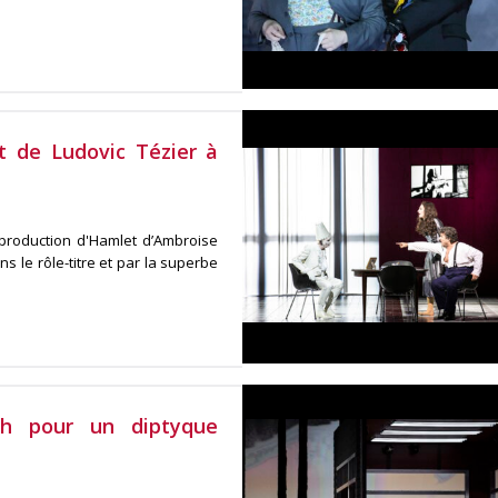
t de Ludovic Tézier à
production d'Hamlet d’Ambroise
 le rôle-titre et par la superbe
ch pour un diptyque