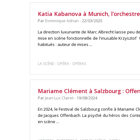
Katia Kabanova à Munich, l’orchestr
Par
Dominique Adrian
- 22/03/2025
La direction luxuriante de Marc Albrecht laisse peu 
mise en scène fonctionnelle de l'inusable Krzysztof
habitués : auteur de mises ...
-
-
LA SCÈNE
OPÉRA
OPÉRAS
Mariame Clément à Salzbourg : Offe
Par
Jean-Luc Clairet
- 19/08/2024
En 2024, le Festival de Salzbourg confie à Mariame Cl
de Jacques Offenbach. La psyché du héros des Conte
en scène ...