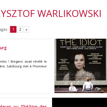
ZYSZTOF WARLIKOWSKI
ges :
1
2
»
ourg
rtes ! Bregenz avait révélé le
re. Salzbourg met à l'honneur
uleurs au Théâtre des