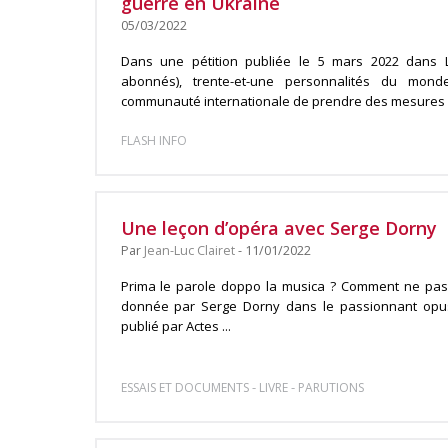
guerre en Ukraine
05/03/2022
Dans une pétition publiée le 5 mars 2022 dans 
abonnés), trente-et-une personnalités du mo
communauté internationale de prendre des mesures .
FLASH INFO
Une leçon d’opéra avec Serge Dorny
Par
Jean-Luc Clairet
- 11/01/2022
Prima le parole doppo la musica ? Comment ne pas
donnée par Serge Dorny dans le passionnant opus
publié par Actes ...
-
-
ESSAIS ET DOCUMENTS
LIVRE
PARUTIONS