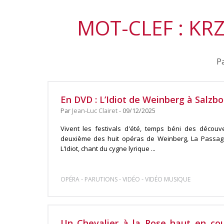
MOT-CLEF : KR
Pa
En DVD : L’Idiot de Weinberg à Salzb
Par
Jean-Luc Clairet
- 09/12/2025
Vivent les festivals d'été, temps béni des découve
deuxième des huit opéras de Weinberg, La Passagè
L'Idiot, chant du cygne lyrique ...
-
-
-
OPÉRA
PARUTIONS
VIDÉO
VIDÉO MUSIQUE
Un Chevalier à la Rose haut en co