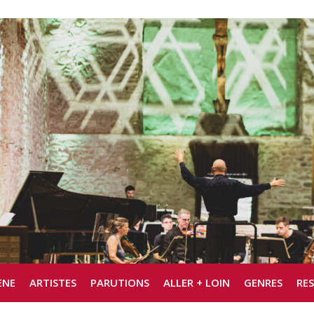
ÈNE
ARTISTES
PARUTIONS
ALLER + LOIN
GENRES
RE