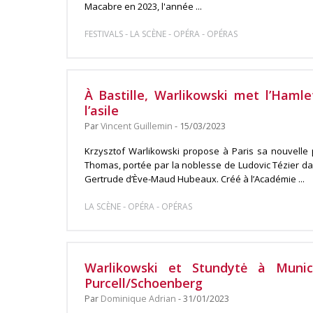
Macabre en 2023, l'année ...
-
-
-
FESTIVALS
LA SCÈNE
OPÉRA
OPÉRAS
À Bastille, Warlikowski met l’Hamle
l’asile
Par
Vincent Guillemin
- 15/03/2023
Krzysztof Warlikowski propose à Paris sa nouvelle 
Thomas, portée par la noblesse de Ludovic Tézier dans
Gertrude d’Ève-Maud Hubeaux. Créé à l’Académie ...
-
-
LA SCÈNE
OPÉRA
OPÉRAS
Warlikowski et Stundytė à Muni
Purcell/Schoenberg
Par
Dominique Adrian
- 31/01/2023