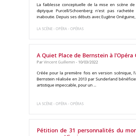
La faiblesse conceptuelle de la mise en scène de
diptyque Purcell/Schoenberg n'est pas rachetée
inaboutie. Depuis ses débuts avec Eugène Onéguine, l
-
-
LA SCÈNE
OPÉRA
OPÉRAS
A Quiet Place de Bernstein à l’Opéra 
Par
Vincent Guillemin
- 10/03/2022
Créée pour la première fois en version scénique, l
Bernstein réalisée en 2013 par Sunderland bénéficie
artistique impeccable, pour un ...
-
-
LA SCÈNE
OPÉRA
OPÉRAS
Pétition de 31 personnalités du mon