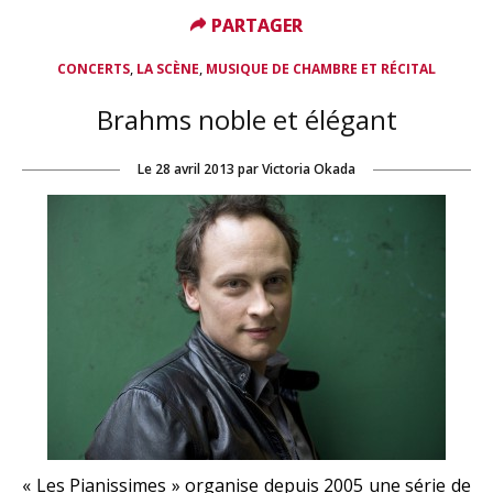
PARTAGER
PARTAGER
,
,
CONCERTS
LA SCÈNE
MUSIQUE DE CHAMBRE ET RÉCITAL
Brahms noble et élégant
Le
28 avril 2013
par
Victoria Okada
« Les Pianissimes » organise depuis 2005 une série de