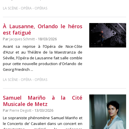
-
-
LA SCÈNE
OPÉRA
OPÉRAS
À Lausanne, Orlando le héros
est fatigué
Par
Jacques Schmitt
- 18/03/2026
Avant sa reprise à l’Opéra de Nice-Côte
d’Azur et au Théâtre de la Maestranza de
Séville, l’Opéra de Lausanne fait salle comble
pour cette nouvelle production d'Orlando de
Georg Friedrich ...
-
-
LA SCÈNE
OPÉRA
OPÉRAS
Samuel Mariño à la Cité
Musicale de Metz
Par
Pierre Degott
- 13/03/2026
Le sopraniste phénomène Samuel Mariño et
le Concerto de’ Cavalieri dans un concert en