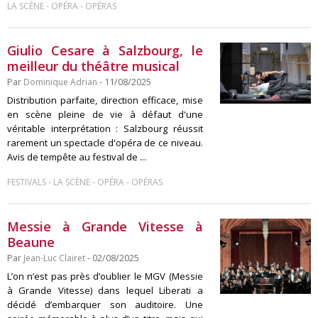
-
-
LA SCÈNE
OPÉRA
OPÉRAS
Giulio Cesare à Salzbourg, le
meilleur du théâtre musical
Par
Dominique Adrian
- 11/08/2025
Distribution parfaite, direction efficace, mise
en scène pleine de vie à défaut d'une
véritable interprétation : Salzbourg réussit
rarement un spectacle d'opéra de ce niveau.
Avis de tempête au festival de ...
-
-
-
FESTIVALS
LA SCÈNE
OPÉRA
OPÉRAS
Messie à Grande Vitesse à
Beaune
Par
Jean-Luc Clairet
- 02/08/2025
L’on n’est pas près d’oublier le MGV (Messie
à Grande Vitesse) dans lequel Liberati a
décidé d’embarquer son auditoire. Une