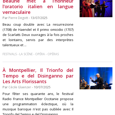
Beaune met à l’honneur
l’oratorio italien en langue
vernaculaire
Par
Pierre Degott
- 13/07/2025
Beau coup double avec La resurrezione
(1708) de Haendel et Il primo omicidio (1707)
de Scarlatti. Deux ouvrages à la fois proches
et lointains, servis par des interprètes
talentueux et ...
-
-
-
FESTIVALS
LA SCÈNE
OPÉRA
OPÉRAS
À Montpellier, Il Trionfo del
Tempo e del Disinganno par
Les Arts Florissants
Par
Cécile Glaenzer
- 10/07/2025
Pour fêter ses quarante ans, le festival
Radio France Montpellier Occitanie propose
une programmation éclectique, où la
musique baroque n'est pas oubliée avec Il
Trionfo del Tempo e del Disinganno ...