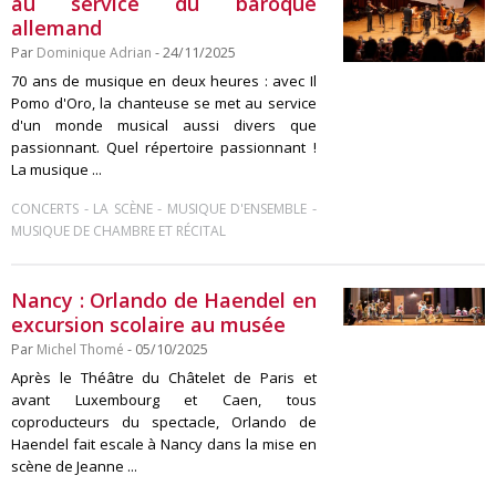
au service du baroque
allemand
Par
Dominique Adrian
- 24/11/2025
70 ans de musique en deux heures : avec Il
Pomo d'Oro, la chanteuse se met au service
d'un monde musical aussi divers que
passionnant. Quel répertoire passionnant !
La musique ...
-
-
-
CONCERTS
LA SCÈNE
MUSIQUE D'ENSEMBLE
MUSIQUE DE CHAMBRE ET RÉCITAL
Nancy : Orlando de Haendel en
excursion scolaire au musée
Par
Michel Thomé
- 05/10/2025
Après le Théâtre du Châtelet de Paris et
avant Luxembourg et Caen, tous
coproducteurs du spectacle, Orlando de
Haendel fait escale à Nancy dans la mise en
scène de Jeanne ...