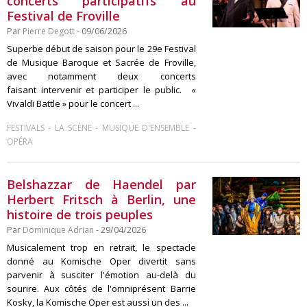
concerts participatifs au
Festival de Froville
Par
Pierre Degott
- 09/06/2026
Superbe début de saison pour le 29e Festival
de Musique Baroque et Sacrée de Froville,
avec notamment deux concerts
faisant intervenir et participer le public. «
Vivaldi Battle » pour le concert ...
-
-
-
FESTIVALS
LA SCÈNE
MUSIQUE D'ENSEMBLE
OPÉRA
Belshazzar de Haendel par
Herbert Fritsch à Berlin, une
histoire de trois peuples
Par
Dominique Adrian
- 29/04/2026
Musicalement trop en retrait, le spectacle
donné au Komische Oper divertit sans
parvenir à susciter l'émotion au-delà du
sourire. Aux côtés de l'omniprésent Barrie
Kosky, la Komische Oper est aussi un des ...