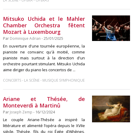
-
-
LA SCÈNE
OPÉRA
OPÉRAS
Mitsuko Uchida et le Mahler
Chamber Orchestra fêtent
Mozart à Luxembourg
Par
Dominique Adrian
- 25/01/2025
En ouverture d'une tournée européenne, la
pianiste ne convainc qu'à moitié, comme
pianiste mais surtout à la direction d'un
orchestre pourtant stimulant. Mitsuko Uchida
aime diriger du piano les concertos de ...
-
-
CONCERTS
LA SCÈNE
MUSIQUE SYMPHONIQUE
Ariane et Thésée, de
Monteverdi à Martinů
Par
Joseph Zemp
- 16/12/2024
Le couple Ariane-Thésée a inspiré la
littérature et alimenté l’opéra depuis le XVIIe
siècle. Thésée, fils du roi Égée d’Athènes,