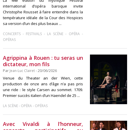
La 44e édition du mythique Festival
international d’opéra baroque invite
Christophe Rousset à faire entendre dans la
température idéale de la Cour des Hospices
sa version d’un des plus beaux ...
-
-
-
-
CONCERTS
FESTIVALS
LA SCÈNE
OPÉRA
OPÉRAS
Agrippina à Rouen : tu seras un
dictateur, mon fils
Par
Jean-Luc Clairet
- 20/06/2026
Venue du Theater an der Wien, cette
production de onze ans d’âge n’a pas pris
une ride : le style Carsen au sommet. 1709.
Premier succès italien d’un Haendel de 25 ...
-
-
LA SCÈNE
OPÉRA
OPÉRAS
Avec Vivaldi à l’honneur,