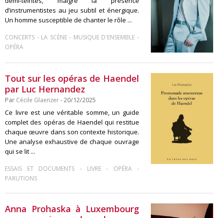
demi-teintes, malgré la présence
d’instrumentistes au jeu subtil et énergique.
Un homme susceptible de chanter le rôle ...
-
-
-
CONCERTS
LA SCÈNE
MUSIQUE D'ENSEMBLE
OPÉRA
Tout sur les opéras de Haendel
par Luc Hernandez
Par
Cécile Glaenzer
- 20/12/2025
Ce livre est une véritable somme, un guide
complet des opéras de Haendel qui restitue
chaque œuvre dans son contexte historique.
Une analyse exhaustive de chaque ouvrage
qui se lit ...
-
-
-
ESSAIS ET DOCUMENTS
LIVRE
OPÉRA
PARUTIONS
Anna Prohaska à Luxembourg