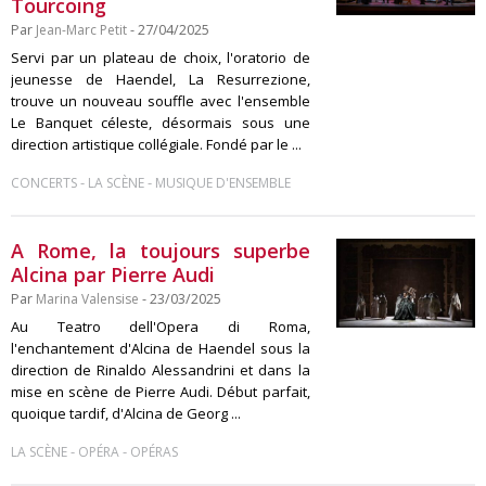
Tourcoing
Par
Jean-Marc Petit
- 27/04/2025
Servi par un plateau de choix, l'oratorio de
jeunesse de Haendel, La Resurrezione,
trouve un nouveau souffle avec l'ensemble
Le Banquet céleste, désormais sous une
direction artistique collégiale. Fondé par le ...
-
-
CONCERTS
LA SCÈNE
MUSIQUE D'ENSEMBLE
A Rome, la toujours superbe
Alcina par Pierre Audi
Par
Marina Valensise
- 23/03/2025
Au Teatro dell'Opera di Roma,
l'enchantement d'Alcina de Haendel sous la
direction de Rinaldo Alessandrini et dans la
mise en scène de Pierre Audi. Début parfait,
quoique tardif, d'Alcina de Georg ...
-
-
LA SCÈNE
OPÉRA
OPÉRAS