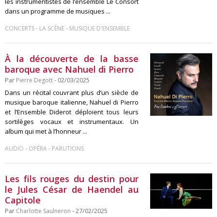
les instrumentistes de l’ensemble Le Consort
dans un programme de musiques ...
-
-
CONCERTS
LA SCÈNE
MUSIQUE D'ENSEMBLE
À la découverte de la basse
baroque avec Nahuel di Pierro
Par
Pierre Degott
- 02/03/2025
Dans un récital couvrant plus d’un siècle de
musique baroque italienne, Nahuel di Pierro
et l’Ensemble Diderot déploient tous leurs
sortilèges vocaux et instrumentaux. Un
album qui met à l’honneur ...
-
-
AUDIO
OPÉRA
PARUTIONS
Les fils rouges du destin pour
le Jules César de Haendel au
Capitole
Par
Charlotte Saulneron
- 27/02/2025