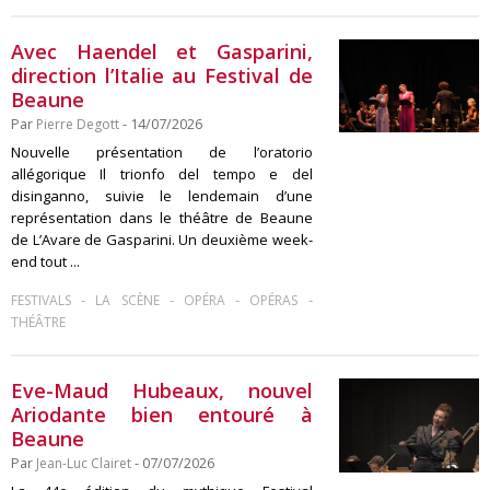
Avec Haendel et Gasparini,
direction l’Italie au Festival de
Beaune
Par
Pierre Degott
- 14/07/2026
Nouvelle présentation de l’oratorio
allégorique Il trionfo del tempo e del
disinganno, suivie le lendemain d’une
représentation dans le théâtre de Beaune
de L’Avare de Gasparini. Un deuxième week-
end tout ...
-
-
-
-
FESTIVALS
LA SCÈNE
OPÉRA
OPÉRAS
THÉÂTRE
Eve-Maud Hubeaux, nouvel
Ariodante bien entouré à
Beaune
Par
Jean-Luc Clairet
- 07/07/2026