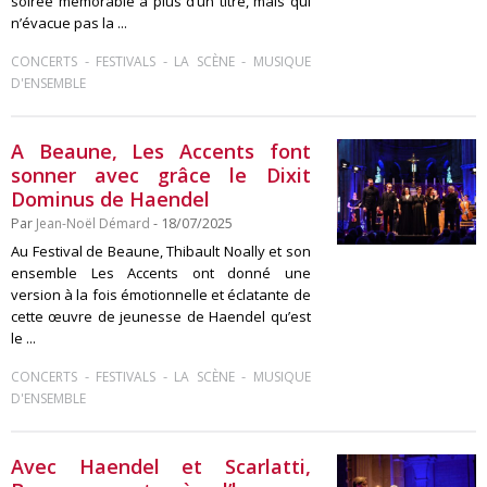
soirée mémorable à plus d’un titre, mais qui
n’évacue pas la ...
-
-
-
CONCERTS
FESTIVALS
LA SCÈNE
MUSIQUE
D'ENSEMBLE
A Beaune, Les Accents font
sonner avec grâce le Dixit
Dominus de Haendel
Par
Jean-Noël Démard
- 18/07/2025
Au Festival de Beaune, Thibault Noally et son
ensemble Les Accents ont donné une
version à la fois émotionnelle et éclatante de
cette œuvre de jeunesse de Haendel qu’est
le ...
-
-
-
CONCERTS
FESTIVALS
LA SCÈNE
MUSIQUE
D'ENSEMBLE
Avec Haendel et Scarlatti,