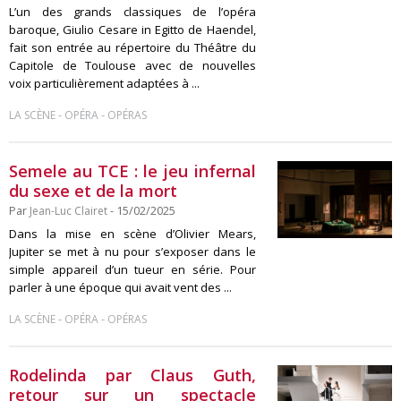
L’un des grands classiques de l’opéra
baroque, Giulio Cesare in Egitto de Haendel,
fait son entrée au répertoire du Théâtre du
Capitole de Toulouse avec de nouvelles
voix particulièrement adaptées à ...
-
-
LA SCÈNE
OPÉRA
OPÉRAS
Semele au TCE : le jeu infernal
du sexe et de la mort
Par
Jean-Luc Clairet
- 15/02/2025
Dans la mise en scène d’Olivier Mears,
Jupiter se met à nu pour s’exposer dans le
simple appareil d’un tueur en série. Pour
parler à une époque qui avait vent des ...
-
-
LA SCÈNE
OPÉRA
OPÉRAS
Rodelinda par Claus Guth,
retour sur un spectacle