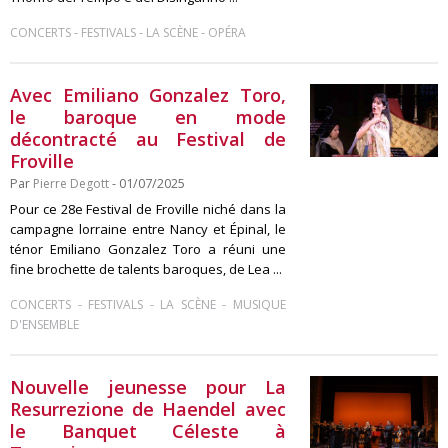
-
-
-
CONCERTS
FESTIVALS
LA SCÈNE
OPÉRA
Avec Emiliano Gonzalez Toro,
le baroque en mode
décontracté au Festival de
Froville
Par
Pierre Degott
- 01/07/2025
Pour ce 28e Festival de Froville niché dans la
campagne lorraine entre Nancy et Épinal, le
ténor Emiliano Gonzalez Toro a réuni une
fine brochette de talents baroques, de Lea ...
-
-
-
CONCERTS
FESTIVALS
LA SCÈNE
MUSIQUE
D'ENSEMBLE
Nouvelle jeunesse pour La
Resurrezione de Haendel avec
le Banquet Céleste à