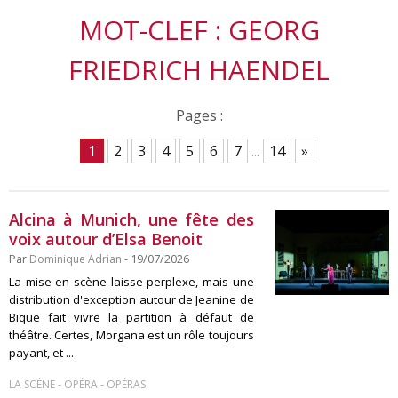
MOT-CLEF : GEORG
FRIEDRICH HAENDEL
Pages :
1
2
3
4
5
6
7
...
14
»
Alcina à Munich, une fête des
voix autour d’Elsa Benoit
Par
Dominique Adrian
- 19/07/2026
La mise en scène laisse perplexe, mais une
distribution d'exception autour de Jeanine de
Bique fait vivre la partition à défaut de
théâtre. Certes, Morgana est un rôle toujours
payant, et ...
-
-
LA SCÈNE
OPÉRA
OPÉRAS