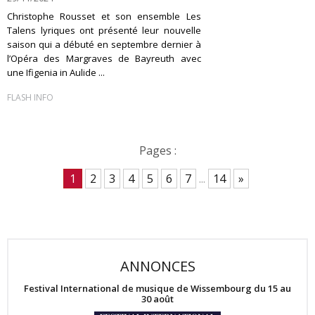
Christophe Rousset et son ensemble Les
Talens lyriques ont présenté leur nouvelle
saison qui a débuté en septembre dernier à
l’Opéra des Margraves de Bayreuth avec
une Ifigenia in Aulide ...
FLASH INFO
Pages :
1
2
3
4
5
6
7
...
14
»
ANNONCES
Festival International de musique de Wissembourg du 15 au
30 août