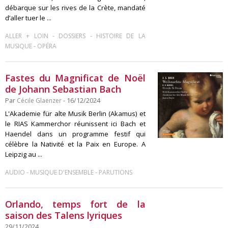
débarque sur les rives de la Crète, mandaté
d’aller tuer le ...
-
-
ALLER + LOIN
DOSSIERS
HISTOIRE DE LA
-
MUSIQUE
OPÉRA
Fastes du Magnificat de Noël
de Johann Sebastian Bach
Par
Cécile Glaenzer
- 16/12/2024
L'Akademie für alte Musik Berlin (Akamus) et
le RIAS Kammerchor réunissent ici Bach et
Haendel dans un programme festif qui
célèbre la Nativité et la Paix en Europe. A
Leipzig au ...
-
-
AUDIO
MUSIQUE D'ENSEMBLE
PARUTIONS
Orlando, temps fort de la
saison des Talens lyriques
29/11/2024