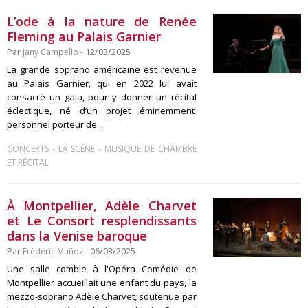
L’ode à la nature de Renée
Fleming au Palais Garnier
Par
Jany Campello
- 12/03/2025
La grande soprano américaine est revenue
au Palais Garnier, qui en 2022 lui avait
consacré un gala, pour y donner un récital
éclectique, né d’un projet éminemment
personnel porteur de ...
-
-
CONCERTS
LA SCÈNE
MUSIQUE DE CHAMBRE
ET RÉCITAL
À Montpellier, Adèle Charvet
et Le Consort resplendissants
dans la Venise baroque
Par
Frédéric Muñoz
- 06/03/2025
Une salle comble à l'Opéra Comédie de
Montpellier accueillait une enfant du pays, la
mezzo-soprano Adèle Charvet, soutenue par