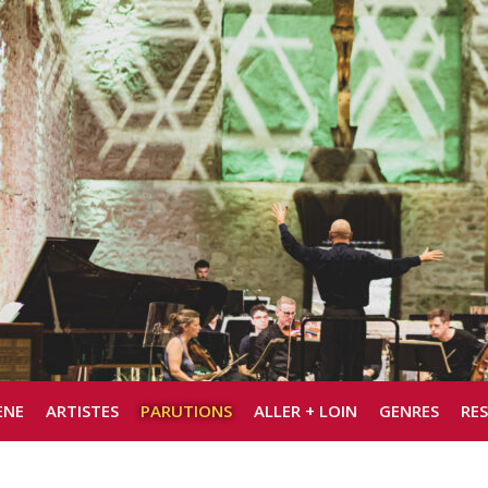
ÈNE
ARTISTES
PARUTIONS
ALLER + LOIN
GENRES
RE