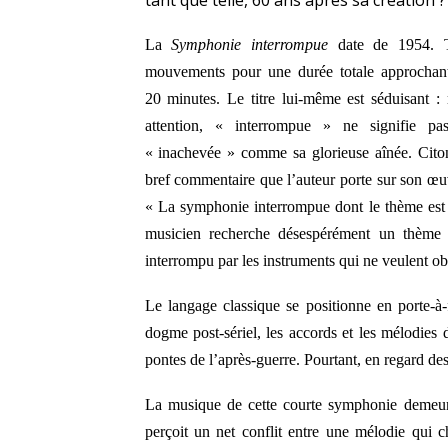
tant que telle, 60 ans après sa création ?
La
Symphonie
interrompue
date de 1954. T
mouvements pour une durée totale approchant
20 minutes. Le titre lui-même est séduisant :
attention, « interrompue » ne signifie pas
« inachevée » comme sa glorieuse aînée. Cito
bref commentaire que l’auteur porte sur son œu
« La symphonie interrompue dont le thème est
musicien recherche désespérément un thème 
interrompu par les instruments qui ne veulent obé
Le langage classique se positionne en porte-à
dogme post-sériel, les accords et les mélodies
pontes de l’après-guerre. Pourtant, en regard des
La musique de cette courte symphonie demeure
perçoit un net conflit entre une mélodie qui