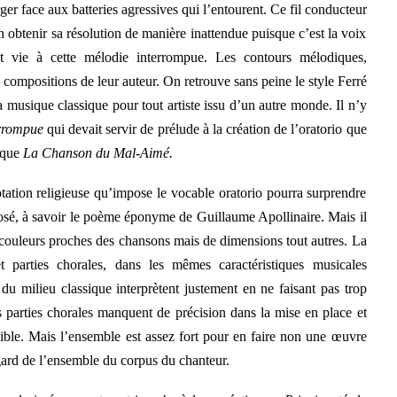
ger face aux batteries agressives qui l’entourent. Ce fil conducteur
 obtenir sa résolution de manière inattendue puisque c’est la voix
 vie à cette mélodie interrompue. Les contours mélodiques,
s compositions de leur auteur. On retrouve sans peine le style Ferré
a musique classique pour tout artiste issu d’un autre monde. Il n’y
errompue
qui devait servir de prélude à la création de l’oratorio que
sque
La Chanson du Mal-Aimé.
tation religieuse qu’impose le vocable oratorio pourra surprendre
mposé, à savoir le poème éponyme de Guillaume Apollinaire. Mais il
x couleurs proches des chansons mais de dimensions tout autres. La
et parties chorales, dans les mêmes caractéristiques musicales
 du milieu classique interprètent justement en ne faisant pas trop
s parties chorales manquent de précision dans la mise en place et
ible. Mais l’ensemble est assez fort pour en faire non une œuvre
egard de l’ensemble du corpus du chanteur.