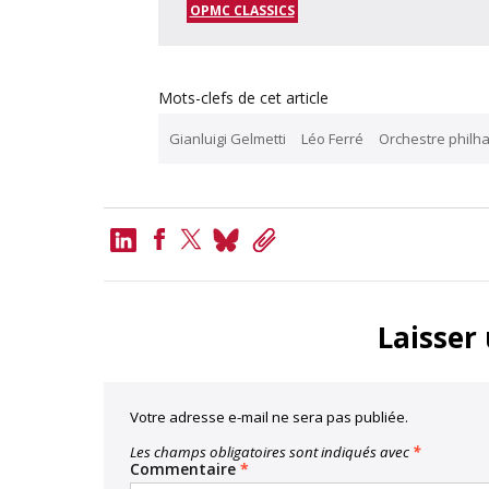
OPMC CLASSICS
Mots-clefs de cet article
Gianluigi Gelmetti
Léo Ferré
Orchestre philh
LinkedIn
Bluesky
Copy
Link
Facebook
Twitter
Laisser
Votre adresse e-mail ne sera pas publiée.
Les champs obligatoires sont indiqués avec
*
Commentaire
*