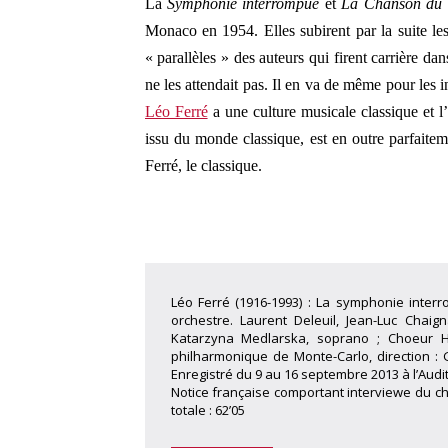
La
Symphonie interrompue
et
La Chanson du 
Monaco en 1954. Elles subirent par la suite l
« parallèles » des auteurs qui firent carrière dan
ne les attendait pas. Il en va de même pour les i
Léo Ferré
a une culture musicale classique et l’
issu du monde classique, est en outre parfaitem
Ferré, le classique.
Léo Ferré (1916-1993) : La symphonie inter
orchestre. Laurent Deleuil, Jean-Luc Chaign
Katarzyna Medlarska, soprano ; Choeur H
philharmonique de Monte-Carlo, direction : 
Enregistré du 9 au 16 septembre 2013 à l’Audit
Notice française comportant interviewe du che
totale : 62’05