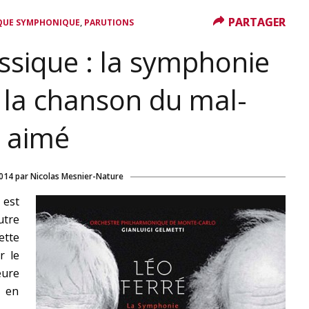
PARTAGER
PARTAGER
,
QUE SYMPHONIQUE
PARUTIONS
assique : la symphonie
 la chanson du mal-
aimé
2014
par
Nicolas Mesnier-Nature
 est
tre
ette
r le
eure
e en