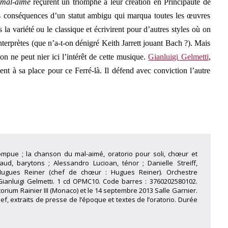
mal-aimé
reçurent un triomphe à leur création en Principauté de
es conséquences d’un statut ambigu qui marqua toutes les œuvres
s la variété ou le classique et écrivirent pour d’autres styles où on
nterprètes (que n’a-t-on dénigré Keith Jarrett jouant Bach ?). Mais
on ne peut nier ici l’intérêt de cette musique.
Gianluigi Gelmetti
,
ent à sa place pour ce Ferré-là. Il défend avec conviction l’autre
rompue ; la chanson du mal-aimé, oratorio pour soli, chœur et
aud, barytons ; Alessandro Lucioan, ténor ; Danielle Streiff,
ugues Reiner (chef de chœur : Hugues Reiner). Orchestre
Gianluigi Gelmetti. 1 cd OPMC10. Code barres : 3760202580102.
orium Rainier III (Monaco) et le 14 septembre 2013 Salle Garnier.
f, extraits de presse de l’époque et textes de l’oratorio. Durée