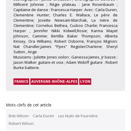
Millicent Johnnie ; Régie plateau : Jane Rosenbaum ;
Capitaine de danse : Francesca Harper. Avec : Carla Duren,
Clementine Hunter; Charles E. Wallace, Le père de
Clementine; Josette Newsam-Marchak, La mère de
Clementine; Cornelius Bethea, Cuckoo Charlie; Francesca
Harper , Jennifer Nikki Kidwell,Rosie; Karma Mayet
Johnson, Cammie; Bertilla Baker Thompson, Alberta
Kinsey, Ora Williams; Robert Osborne, François Mignon;
Nat Chandler,James “Ppes” RegisterCharlene; Sheryl
Sutton , Ange
Musiciens : Juliette Jones violon ; Ganessa James, Jr basse ;
Jason Walker guitare et voix ; Adam Widoff guitare ; Robert
Burke batterie.
FRANCE
AUVERGNE-RHÔNE-ALPES
LYON
Mots-clefs de cet article
Bob Wilson
Carla Duren
Les Nuits de Fourvière
Robert Wilson