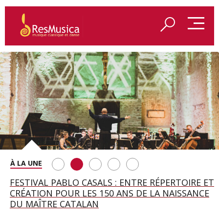
SAINT FRANÇOIS D’ASSISE À SALZBOURG, UNE
FESTIVAL PABLO CASALS : ENTRE RÉPERTOIRE ET
A BAYREUTH, LE 150E ANNIVERSAIRE DU RING
BETSY JOLAS FÊTE SON CENTIÈME
GEORGE BENJAMIN : « MES PARENTS AVAIENT
SOIRÉE IMMENSE PORTÉE PAR ROMEO
CRÉATION POUR LES 150 ANS DE LA NAISSANCE
WAGNÉRIEN GÉNÉRÉ PAR L’IA
ANNIVERSAIRE
CETTE EXIGENCE DE L’OBJET CISELÉ »
CASTELLUCCI ET MAXIME PASCAL
DU MAÎTRE CATALAN