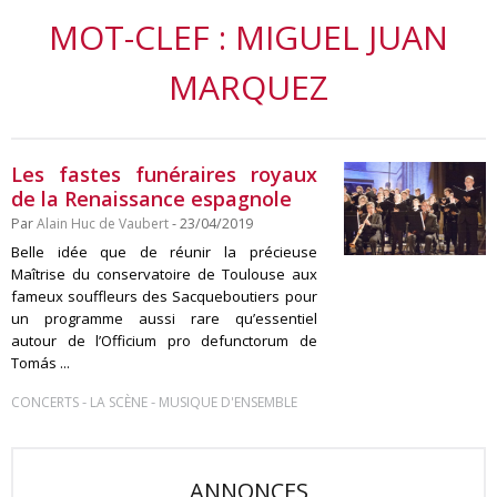
MOT-CLEF : MIGUEL JUAN
MARQUEZ
Les fastes funéraires royaux
de la Renaissance espagnole
Par
Alain Huc de Vaubert
- 23/04/2019
Belle idée que de réunir la précieuse
Maîtrise du conservatoire de Toulouse aux
fameux souffleurs des Sacqueboutiers pour
un programme aussi rare qu’essentiel
autour de l’Officium pro defunctorum de
Tomás ...
-
-
CONCERTS
LA SCÈNE
MUSIQUE D'ENSEMBLE
ANNONCES